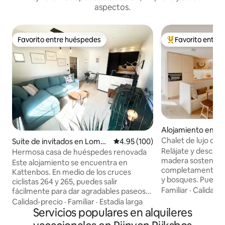
aspectos.
Favorito entre huéspedes
Favorito entre
Favorito entre huéspedes
Favorito entre hu
Alojamiento en Hu
Chalet de lujo con
Suite de invitados en Lomm
Calificación promedio: 4.95 de 5
4.95 (100)
tranquilidad
el
Relájate y descans
Hermosa casa de huéspedes renovada
madera sostenible
Este alojamiento se encuentra en
completamente ro
Kattenbos. En medio de los cruces
y bosques. Puedes 
ciclistas 264 y 265, puedes salir
hermosa reserva n
Familiar
·
Calidad-
fácilmente para dar agradables paseos
Asbroek o hacer u
en bicicleta en el recién elegido
Calidad-precio
·
Familiar
·
Estadía larga
y aprovechar las 
"municipio ciclista 2022" Lommel. Los
Servicios populares en alquileres
senderismo, ciclis
verdaderos excursionistas también