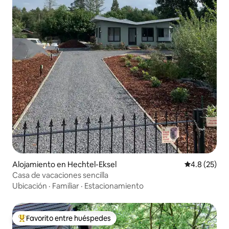
Alojamiento en Hechtel-Eksel
Calificación
4.8 (25)
Casa de vacaciones sencilla
Ubicación
·
Familiar
·
Estacionamiento
Favorito entre huéspedes
Favorito entre huéspedes preferido