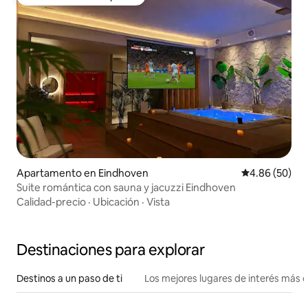
Favorito entre huéspedes
Apartamento en Eindhoven
Calificación p
4.86 (50)
Suite romántica con sauna y jacuzzi Eindhoven
Calidad-precio
·
Ubicación
·
Vista
Destinaciones para explorar
Destinos a un paso de ti
Los mejores lugares de interés más 