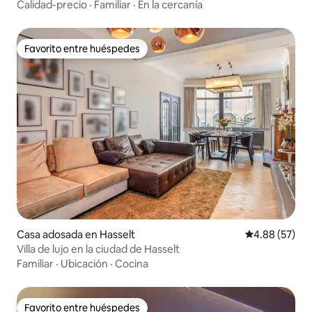
jardín
Calidad-precio
·
Familiar
·
En la cercanía
Favorito entre huéspedes
Favorito entre huéspedes
Casa adosada en Hasselt
Calificación p
4.88 (57)
Villa de lujo en la ciudad de Hasselt
Familiar
·
Ubicación
·
Cocina
Favorito entre huéspedes