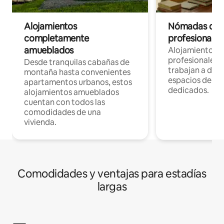
Alojamientos
Nómadas digit
completamente
profesionales 
amueblados
Alojamientos 
profesionales 
Desde tranquilas cabañas de
trabajan a dist
montaña hasta convenientes
espacios de tr
apartamentos urbanos, estos
dedicados.
alojamientos amueblados
cuentan con todos las
comodidades de una
vivienda.
Comodidades y ventajas para estadías
largas