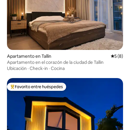
Apartamento en Tallín
Calificac
5 (8)
Apartamento en el corazón de la ciudad de Tallin
Ubicación
·
Check-in
·
Cocina
Favorito entre huéspedes
Favorito entre huéspedes preferido