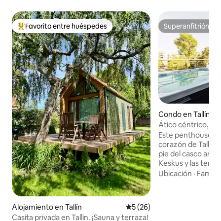
Favorito entre huéspedes
Superanfitrión
Favorito entre huéspedes preferido
Superanfitrión
Condo en Tallín
Ático céntrico, ter
azotea y jacuzzi
Este penthouse ún
corazón de Tallin 
pie del casco anti
Keskus y las termin
edificio moderno 
Ubicación
·
Familia
en 2022 y está sit
cuadra de la ciudad
en un lugar tranqui
Alojamiento en Tallín
Calificación promedio: 5 de 
5 (26)
alojarse. Hay exce
Casita privada en Tallin. ¡Sauna y terraza!
comer, disfrutar de