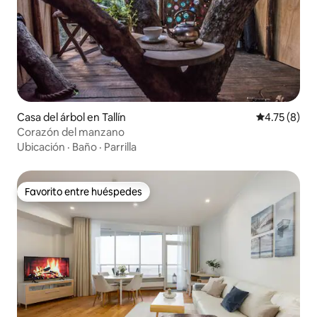
Casa del árbol en Tallín
Calificación
4.75 (8)
Corazón del manzano
Ubicación
·
Baño
·
Parrilla
Favorito entre huéspedes
Favorito entre huéspedes