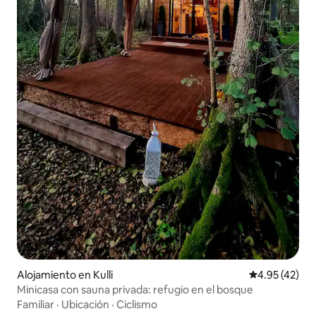
Alojamiento en Kulli
Calificación 
4.95 (42)
Minicasa con sauna privada: refugio en el bosque
Familiar
·
Ubicación
·
Ciclismo