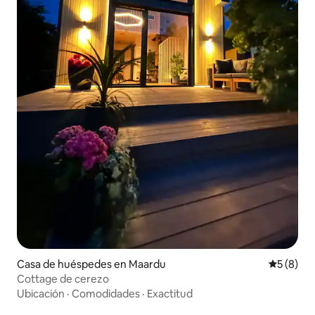
Casa de huéspedes en Maardu
Calificac
5 (8)
Cottage de cerezo
Ubicación
·
Comodidades
·
Exactitud