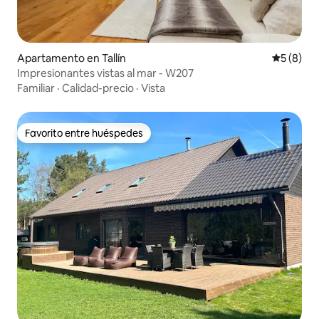
Apartamento en Tallín
Calificac
5 (8)
Impresionantes vistas al mar - W207
Familiar
·
Calidad-precio
·
Vista
Favorito entre huéspedes
Favorito entre huéspedes