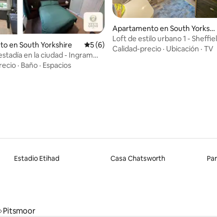
Apartamento en South Yorksh
 4.94 de 5, 88 reseñas
ire
Loft de estilo urbano 1 - Sheffie
to en South Yorkshire
Calificación promedio: 5 de 5, 6 reseñas
5 (6)
Calidad-precio
·
Ubicación
·
TV
estadía en la ciudad - Ingram
field
recio
·
Baño
·
Espacios
Estadio Etihad
Casa Chatsworth
Pa
Pitsmoor