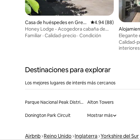
Casa de huéspedes en Gren
Calificación promedio:
4.94 (88)
oside
Alojamien
Honey Lodge - Acogedora cabaña de
descanso con estacionamiento gratuito
Elegante 
Familiar
·
Calidad-precio
·
Condición
Road Shef
Calidad-p
interiores
Destinaciones para explorar
Los mejores lugares de interés más cercanos
Parque Nacional Peak District
Alton Towers
Donington Park Circuit
Mostrar más
Airbnb
Reino Unido
Inglaterra
Yorkshire del Sur