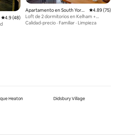
Apartamento en South Yorks
Calificación promedio:
4.89 (75)
hire
Loft de 2 dormitorios en Kelham +
Calificación promedio: 4.9 de 5, 48 reseñas
4.9 (48)
Aparcamiento gratuito
Calidad-precio
·
Familiar
·
Limpieza
ld
rque Heaton
Didsbury Village