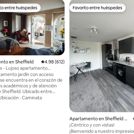
ito entre huéspedes
Favorito entre huéspedes
 entre huéspedes preferido
Favorito entre huéspedes
to en Sheffield
Calificación promedio: 4.98 de 5, 612 reseñas
4.98 (612)
es - Lujoso apartamento
4.92 de 5, 105 reseñas
iente
tamento jardín con acceso
se encuentra en el corazón de
os académicos y de atención
 Sheffield. Ubicado entre
 Ecclesall Road y a 2 millas del
Ubicación
·
Caminata
d. Cerca de Jardines
, parque Endcliffe y un corto
na variedad de restaurantes y
Apartamento en Sheffield Cit
 un baño en suite, cocina bien
y Centre
¡Céntrico y con vistas!
y un pequeño patio privado,
¡Bienvenido a nuestro impresi
tamento es perfecto para todo