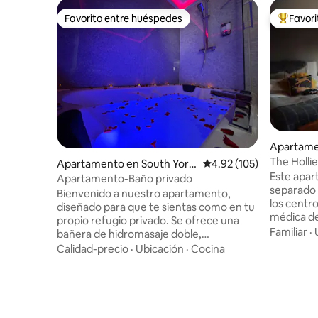
Favorito entre huéspedes
Favor
Favorito entre huéspedes
Favorito
Apartamen
The Holli
Apartamento en South York
Calificación promedio: 
4.92 (105)
independ
Este apar
shire
Apartamento-Baño privado
separado 
Bienvenido a nuestro apartamento,
los centr
diseñado para que te sientas como en tu
médica de
propio refugio privado. Se ofrece una
Broomhill,
Familiar
·
bañera de hidromasaje doble,
centro de la ciuda
totalmente privada y perfecta para una
Calidad-precio
·
Ubicación
·
Cocina
Botánicos
experiencia de spa relajante. Además,
paseo a u
una sauna para 2 personas para una
pubs. Con
experiencia de lujo. La cabina cuenta con
equipada 
iluminación LED, ambientador, radio y
este apar
conectividad Bluetooth. El dormitorio