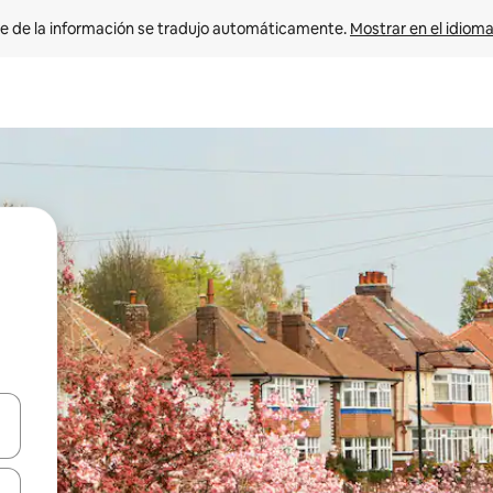
e de la información se tradujo automáticamente. 
Mostrar en el idioma
n las teclas de flecha hacia arriba y hacia abajo o explora con el tact