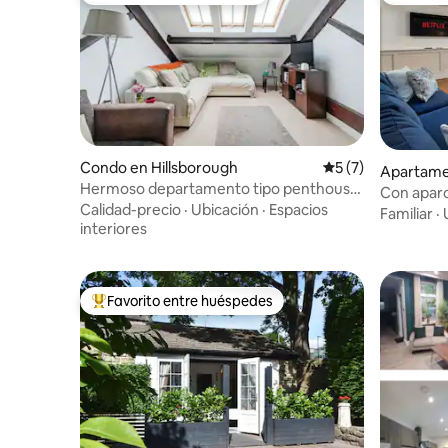
Condo en Hillsborough
Calificación prome
5 (7)
Apartamen
Hermoso departamento tipo penthouse
y Centre
Con aparc
de planta abierta
Calidad-precio
·
Ubicación
·
Espacios
Centro d
Familiar
·
interiores
Favorito entre huéspedes
Favorito entre huéspedes preferido