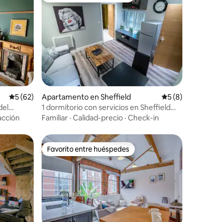
e
Calificación promedio: 5 de 5, 62 reseñas
5 (62)
Apartamento en Sheffield
Calificación prome
5 (8)
del
1 dormitorio con servicios en Sheffield
atuito
City
acción
Familiar
·
Calidad-precio
·
Check-in
Favorito entre huéspedes
Favorito entre huéspedes