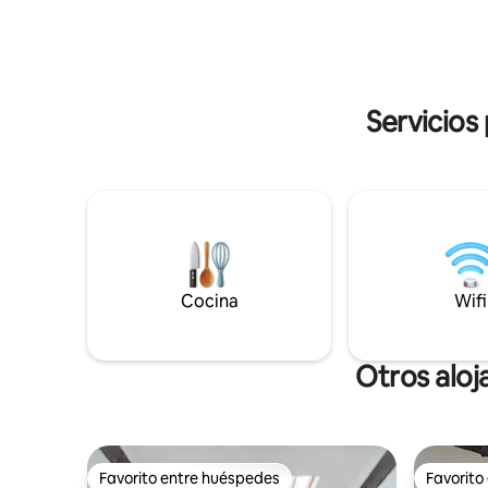
lo que She
consta de una cama doble, un televisor
Tenemos d
inteligente de 55" con Netflix, una pared
gato. Ta
de madera, un sofá de 2 plazas, una
estaciona
chimenea y una zona de comedor.
noche.
Cocina, internet de fibra óptica y
Servicios
asientos en el jardín
Cocina
Wifi
Otros aloj
Favorito entre huéspedes
Favorito
Favorito entre huéspedes
Favorito