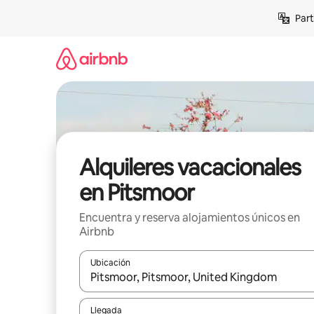
Omite
Part
el
contenido
Alquileres vacacionales
en Pitsmoor
Encuentra y reserva alojamientos únicos en
Airbnb
Ubicación
Cuando los resultados estén disponibles, navega co
Llegada