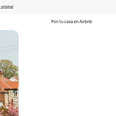
 original
Pon tu casa en Airbnb
o o desliza el dedo.