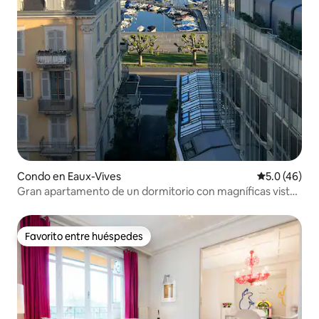
Condo en Eaux-Vives
Calificación
5.0 (46)
Gran apartamento de un dormitorio con magníficas vistas
al lago.
Favorito entre huéspedes
Favorito entre huéspedes