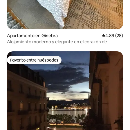
Apartamento en Ginebra
Calificación p
4.89 (28)
Alojamiento moderno y elegante en el corazón de
Ginebra
Favorito entre huéspedes
Favorito entre huéspedes