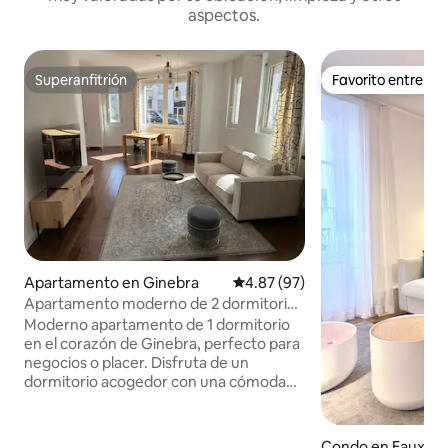
aspectos.
Superanfitrión
Favorito entre h
Superanfitrión
Favorito entre h
Apartamento en Ginebra
Calificación promedio: 4.87 de 
4.87 (97)
Apartamento moderno de 2 dormitorios
en el centro de Ginebra
Moderno apartamento de 1 dormitorio
en el corazón de Ginebra, perfecto para
negocios o placer. Disfruta de un
dormitorio acogedor con una cómoda
cama doble, una luminosa sala de estar
con sofá cama para 2 personas y TV, una
cocina totalmente equipada y un
Condo en Eaux-Vi