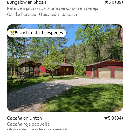
Bungalow en Shoals
Calificación
5.0 (39)
Retiro en jacuzzi para una persona o en pareja
Calidad-precio
·
Ubicación
·
Jacuzzi
Favorito entre huéspedes
Favorito entre huéspedes preferido
Cabaña en Linton
Calificación
5.0 (84)
Cabaña roja pequeña