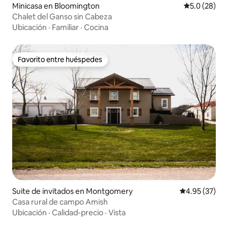
Minicasa en Bloomington
Calificación
5.0 (28)
Chalet del Ganso sin Cabeza
Ubicación
·
Familiar
·
Cocina
Favorito entre huéspedes
Favorito entre huéspedes
Suite de invitados en Montgomery
Calificación 
4.95 (37)
Casa rural de campo Amish
Ubicación
·
Calidad-precio
·
Vista