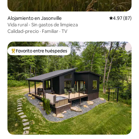
Alojamiento en Jasonville
Calificación p
4.97 (87)
Vida rural - Sin gastos de limpieza
Calidad-precio
·
Familiar
·
TV
Favorito entre huéspedes
Favorito entre huéspedes preferido