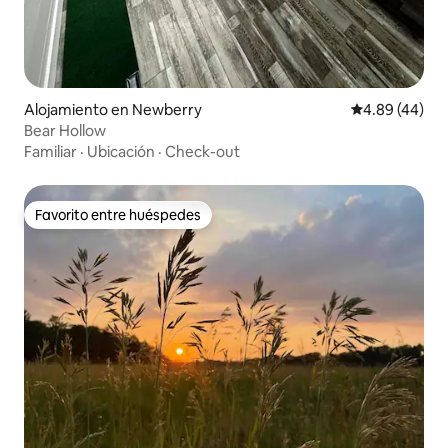
Alojamiento en Newberry
Calificación p
4.89 (44)
Bear Hollow
Familiar
·
Ubicación
·
Check-out
Favorito entre huéspedes
Favorito entre huéspedes