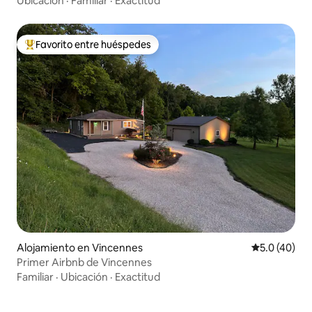
Ubicación
·
Familiar
·
Exactitud
Favorito entre huéspedes
Favorito entre huéspedes preferido
Alojamiento en Vincennes
Calificación
5.0 (40)
Primer Airbnb de Vincennes
Familiar
·
Ubicación
·
Exactitud