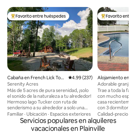
Favorito entre huéspedes
Favorito entre
Favorito entre huéspedes preferido
Favorito entre hu
Cabaña en French Lick Tow
Calificación promedio: 4.99 de 5
4.99 (237)
Alojamiento en O
nship
Serenity Acres
Adorable granja 
Más de 5 acres de pura serenidad, ¡solo
Trae a toda la fami
el sonido de la naturaleza a tu alrededor!
con mucho espacio 
Hermoso lago Tucker con ruta de
casa recientemen
senderismo a su alrededor a solo una
con 3 dormitorios
milla de distancia. Este parque, como el
sala de estar con 
Familiar
·
Ubicación
·
Espacios exteriores
Calidad-precio
·
Ub
ambiente, tiene espacio para tiendas de
Servicios populares en alquileres
enorme gran sala 
campaña, vehículos recreativos, barcos,
75pulgadas y una 
vacacionales en Plainville
4 ruedas y mucho más. A poco menos
para divertirse y r