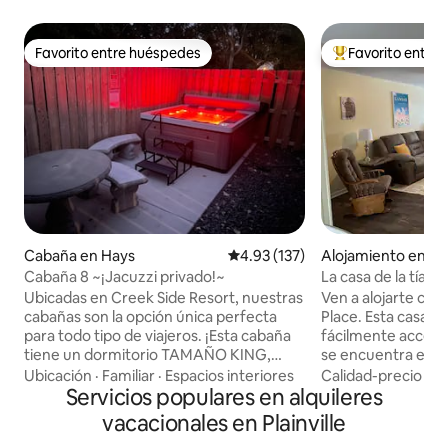
Favorito entre huéspedes
Favorito entre
Favorito entre huéspedes
Favorito entre hu
Cabaña en Hays
Calificación promedio: 4.93 de 5
4.93 (137)
Alojamiento en H
Cabaña 8 ~¡Jacuzzi privado!~
La casa de la tía J 
Ubicadas en Creek Side Resort, nuestras
Ven a alojarte con
cabañas son la opción única perfecta
Place. Esta casa de
para todo tipo de viajeros. ¡Esta cabaña
fácilmente accesib
tiene un dormitorio TAMAÑO KING,
se encuentra en un
futón, con decoración para adultos en
a poca distancia a 
Ubicación
·
Familiar
·
Espacios interiores
Calidad-precio
·
Ub
todas partes y un JACUZZI PRIVADO!
Servicios populares en alquileres
restaurantes. Ofr
Dirigido para una estancia con su ser
fuera de la calle, v
vacacionales en Plainville
querido o suite de luna de miel. Los
trasero (se admite