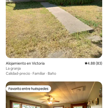
Alojamiento en Victoria
Calificación p
4.88 (83)
La granja
Calidad-precio
·
Familiar
·
Baño
Favorito entre huéspedes
Favorito entre huéspedes