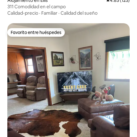
Alojamiento en Ellis
Calificación p
4.83 (123)
311 Comodidad en el campo
Calidad-precio
·
Familiar
·
Calidad del sueño
Favorito entre huéspedes
Favorito entre huéspedes