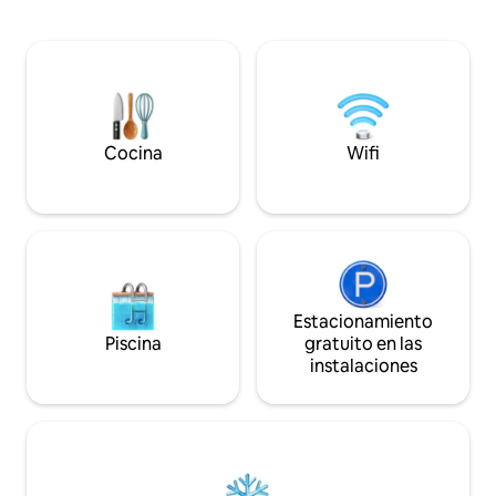
huéspedes tienen acceso privado, con
cerrado. En el int
acceso al check-in incluso después del
casa recién remod
horario de oficina. ¡Todas las
oeste de Kansas. 
reservaciones permiten a los huéspedes
camas tamaño que
disfrutar de los servicios de la propiedad!
ofrece su propia v
*Dog Park * Lavandería en el lugar *
hace que esta zon
Caminata por la naturaleza. * Estanque
atractiva. Descubre por qué no hay
de patos * Tortugas gigantes vivas
ningún lugar como 
Cocina
Wifi
*Cerca de restaurantes y tiendas. * ¡Más!
tía J.
Estacionamiento
Piscina
gratuito en las
instalaciones