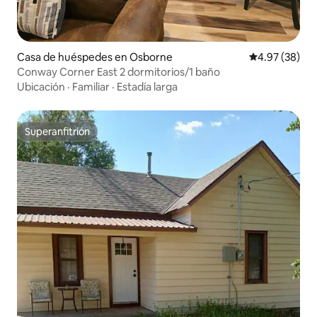
Casa de huéspedes en Osborne
Calificación p
4.97 (38)
Conway Corner East 2 dormitorios/1 baño
Ubicación
·
Familiar
·
Estadía larga
Superanfitrión
Superanfitrión