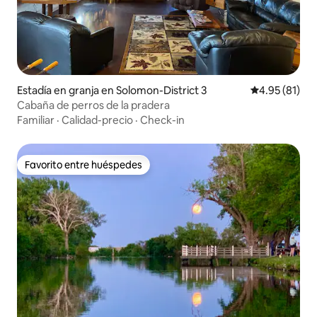
Estadía en granja en Solomon-District 3
Calificación 
4.95 (81)
Cabaña de perros de la pradera
Familiar
·
Calidad-precio
·
Check-in
Favorito entre huéspedes
Favorito entre huéspedes