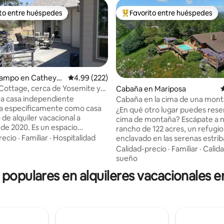
ito entre huéspedes
Favorito entre huéspedes
 entre huéspedes preferido
Favorito entre huéspedes prefe
campo en Catheys
Calificación promedio: 4.99 de 5, 222 reseñas
4.99 (222)
l Cottage, cerca de Yosemite y
Cabaña en Mariposa
C
nyon.
na casa independiente
Cabaña en la cima de una mont
4.99 de 5, 104 reseñas
a específicamente como casa
vistas, jacuzzi privado y piscina
¿En qué otro lugar puedes rese
de alquiler vacacional a
cima de montaña? Escápate a 
 de 2020. Es un espacio
rancho de 122 acres, un refugio
 y cómodo en un entorno rural
recio
·
Familiar
·
Hospitalidad
enclavado en las serenas estri
io privado y vistas a las
debajo de Yosemite. Aquí disfr
Calidad-precio
·
Familiar
·
Calida
nes de la Sierra. Es el lugar
vistas panorámicas, tranquilidad
sueño
para una familia o pareja que
mezcla perfecta de aventura y
 populares en alquileres vacacionales 
itar los parques nacionales
relajación. Explora lagos, ríos y 
(a 80 minutos de Yosemite,
senderismo cercanos, adéntrat
0 a Sequoia y Kings Canyon).
historia de la fiebre del oro, de
o, lee más a fondo para saber
pueblos fantasma y visita el Pa
ay tantas fotos de serpientes
Nacional de Yosemite. Después,
el en mi anuncio. Todas las
a tu santuario privado para rela