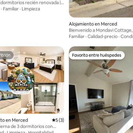
 dormitorios recién renovada |
nquilo
·
Familiar
·
Limpieza
Alojamiento en Merced
Bienvenido a Mondavi Cottage,
acogedor y cómodo Airbnb
Familiar
·
Calidad-precio
·
Condi
itrión
Favorito entre huéspedes
itrión
Favorito entre huéspedes
 4.97 de 5, 39 reseñas
nto en Merced
Calificación promedio: 5 de 5, 3 reseñas
5 (3)
rna de 3 dormitorios con
levisores inteligentes y
ad
·
Limpieza
·
Hospitalidad