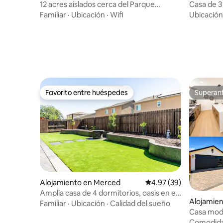
12 acres aislados cerca del Parque
Casa de 3
Nacional de Yosemite
Retiro tra
Familiar
·
Ubicación
·
Wifi
Ubicación
Favorito entre huéspedes
Superanf
Favorito entre huéspedes
Superanf
Alojamiento en Merced
Calificación promedio:
4.97 (39)
Amplia casa de 4 dormitorios, oasis en el
Alojamie
patio trasero
Familiar
·
Ubicación
·
Calidad del sueño
Casa mode
garaje, te
Comodid