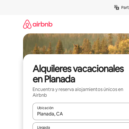
Omite
Part
el
contenido
Alquileres vacacionales
en Planada
Encuentra y reserva alojamientos únicos en
Airbnb
Ubicación
Cuando los resultados estén disponibles, navega co
Llegada