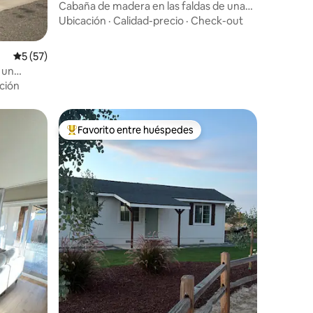
Cabaña de madera en las faldas de una
montaña.
Ubicación
·
Calidad-precio
·
Check-out
Calificación promedio: 5 de 5, 57 reseñas
5 (57)
 un
ción
Favorito entre huéspedes
Favorito entre huéspedes preferido