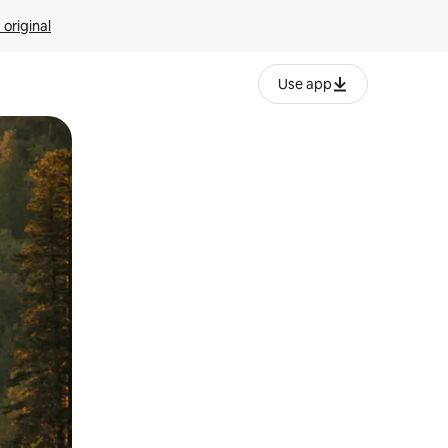
 original
Use app
o o desliza el dedo.