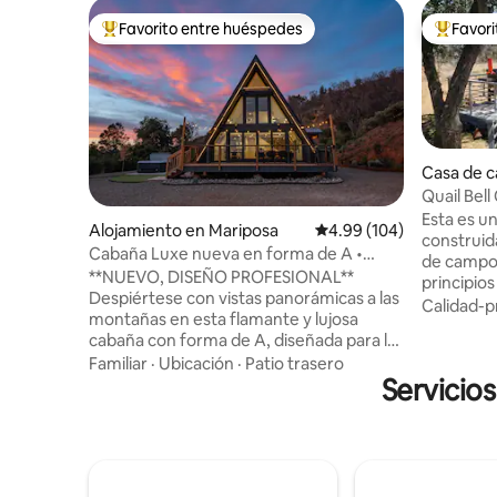
Favorito entre huéspedes
Favor
Favorito entre huéspedes preferido
Favorito
Casa de 
Valley
Quail Bel
Kings Ca
Esta es u
Alojamiento en Mariposa
Calificación promedio: 
4.99 (104)
construid
Cabaña Luxe nueva en forma de A •
de campo 
Jacuzzi + vistas
**NUEVO, DISEÑO PROFESIONAL**
principios
Despiértese con vistas panorámicas a las
tranquilo
Calidad-p
montañas en esta flamante y lujosa
con un pat
cabaña con forma de A, diseñada para la
estribacio
relajación. ¿Por qué te va a encantar? •
Familiar
·
Ubicación
·
Patio trasero
perfecto 
Ventanas del piso al techo • Bañera de
Servicios
quiera vis
hidromasaje para 6 personas bajo las
cercanos 
estrellas • Cargador de vehículos
más de 12
eléctricos • Fogata, parrilla para barbacoa
Dicho est
y café • Sonido Sonos y juegos de mesa
por qué h
Explora Yosemite durante el día y luego
de cascab