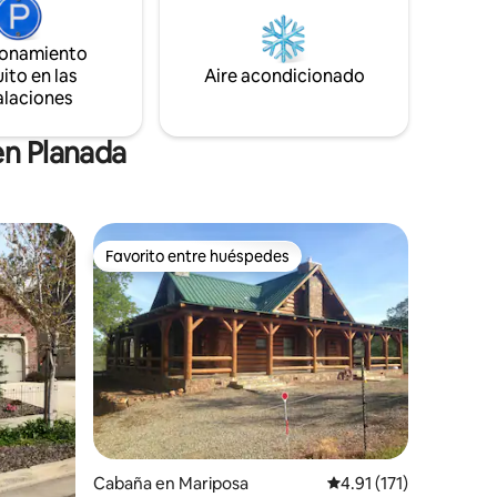
 y jacuzzi.
única que es diferente cada temporada
del año.
ionamiento
ito en las
Aire acondicionado
alaciones
en Planada
Favorito entre huéspedes
rido
Favorito entre huéspedes
Cabaña en Mariposa
Calificación promedio:
4.91 (171)