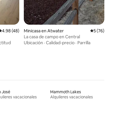
Calificación promedio: 4.98 de 5, 48 reseñas
4.98 (48)
Minicasa en Atwater
Calificación promed
5 (76)
La casa de campo en Central
ctitud
Ubicación
·
Calidad-precio
·
Parrilla
 José
Mammoth Lakes
uileres vacacionales
Alquileres vacacionales