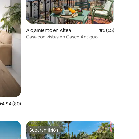
Alojamiento en Altea
Calificación promed
5 (55)
Casa con vistas en Casco Antiguo
Calificación promedio: 4.94 de 5, 80 reseñas
4.94 (80)
Superanfitrión
Superanfitrión