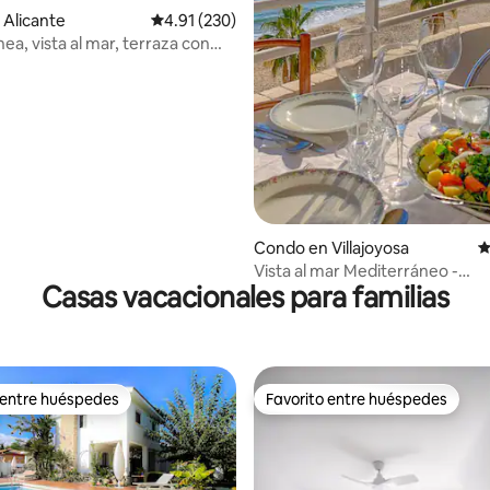
Alicante
Calificación promedio: 4.91 de 5, 230 reseñas
4.91 (230)
Condo en Villajoyosa
C
Vista al mar Mediterráneo -
Casas vacacionales para familias
Impresionante apartamento de
dormitorios.
 entre huéspedes
Favorito entre huéspedes
 entre huéspedes
Favorito entre huéspedes