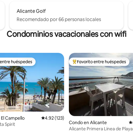
Alicante Golf
Recomendado por 66 personas locales
Condominios vacacionales con wifi
 entre huéspedes
Favorito entre huéspedes
 entre huéspedes
Favorito entre huéspedes prefe
El Campello
Calificación promedio: 4.92 de 5, 123 reseñas
4.92 (123)
Condo en Alicante
Ca
a Spirit
Alicante Primera Línea de Playa