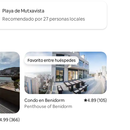
Playa de Mutxavista
Recomendado por 27 personas locales
Favorito entre huéspedes
rido
Favorito entre huéspedes
Condo en Benidorm
Calificación promedio: 
4.89 (105)
Penthouse of Benidorm
lificación promedio: 4.99 de 5, 366 reseñas
4.99 (366)