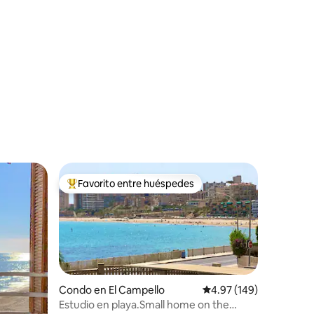
Favorito entre huéspedes
rido
Favorito entre huéspedes preferido
Condo en El Campello
Calificación promedio: 
4.97 (149)
Estudio en playa.Small home on the