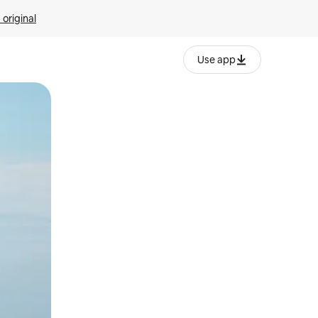
 original
Use app
o o desliza el dedo.