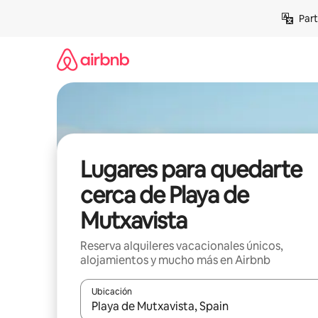
Omite
Part
el
contenido
Lugares para quedarte
cerca de Playa de
Mutxavista
Reserva alquileres vacacionales únicos,
alojamientos y mucho más en Airbnb
Ubicación
Cuando los resultados estén disponibles, navega co