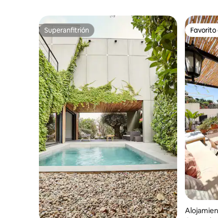
Superanfitrión
Favorito
Superanfitrión
Favorito
Alojamien