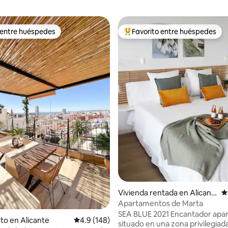
 entre huéspedes
Favorito entre huéspedes
 entre huéspedes
Favorito entre huéspedes prefe
Vivienda rentada en Alicant
C
e
Apartamentos de Marta
SEA BLUE 2021 Encantador apa
to en Alicante
Calificación promedio: 4.9 de 5, 148 reseñas
4.9 (148)
situado en una zona privilegiad