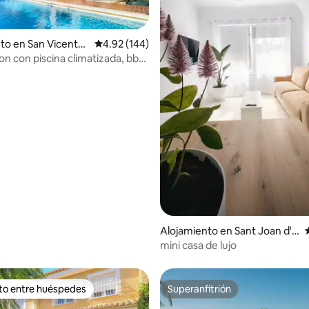
to en San Vicente
Calificación promedio: 4.92 de 5, 144 reseñas
4.92 (144)
ig
on con piscina climatizada, bbq
4.88 de 5, 121 reseñas
Alojamiento en Sant Joan d'A
lacant
mini casa de lujo
ito entre huéspedes
Superanfitrión
 entre huéspedes preferido
Superanfitrión