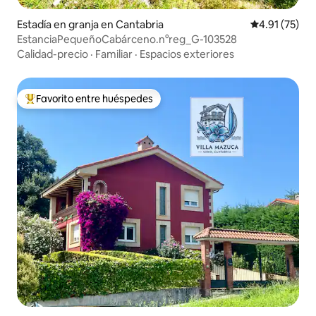
Estadía en granja en Cantabria
Calificación 
4.91 (75)
EstanciaPequeñoCabárceno.n°reg_G-103528
Calidad-precio
·
Familiar
·
Espacios exteriores
Favorito entre huéspedes
Favorito entre huéspedes preferido