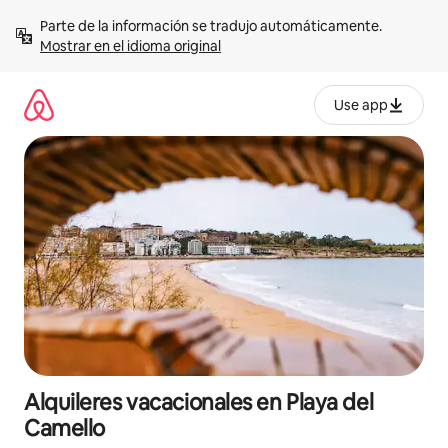
Omite
Parte de la información se tradujo automáticamente. 
el
Mostrar en el idioma original
contenido
Use app
Alquileres vacacionales en Playa del
Camello