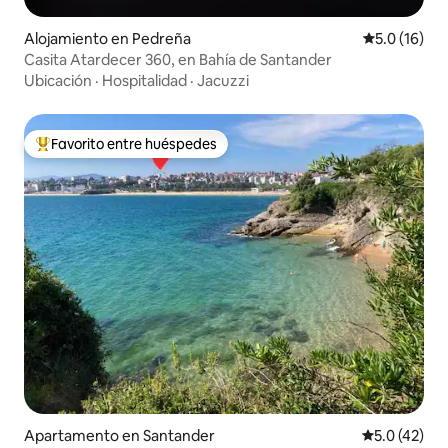
Alojamiento en Pedreña
Calificación
5.0 (16)
Casita Atardecer 360, en Bahía de Santander
Ubicación
·
Hospitalidad
·
Jacuzzi
Favorito entre huéspedes
Favorito entre huéspedes preferido
Apartamento en Santander
Calificación
5.0 (42)