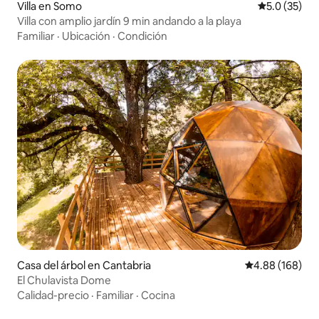
Villa en Somo
Calificación
5.0 (35)
Villa con amplio jardín 9 min andando a la playa
Familiar
·
Ubicación
·
Condición
Casa del árbol en Cantabria
Calificación pr
4.88 (168)
El Chulavista Dome
Calidad-precio
·
Familiar
·
Cocina