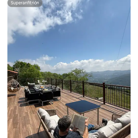
Superanfitrión
Superanfitrión