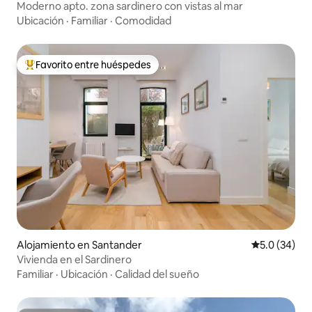
Moderno apto. zona sardinero con vistas al mar
Ubicación
·
Familiar
·
Comodidad
Favorito entre huéspedes
Favorito entre huéspedes preferido
Alojamiento en Santander
Calificación
5.0 (34)
Vivienda en el Sardinero
Familiar
·
Ubicación
·
Calidad del sueño