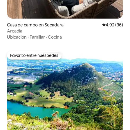
Casa de campo en Secadura
Calificación p
4.92 (36)
Arcadia
Ubicación
·
Familiar
·
Cocina
Favorito entre huéspedes
Favorito entre huéspedes