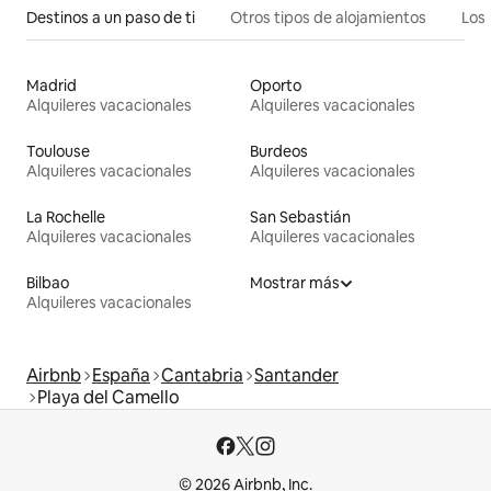
Destinos a un paso de ti
Otros tipos de alojamientos
Los 
Madrid
Oporto
Alquileres vacacionales
Alquileres vacacionales
Toulouse
Burdeos
Alquileres vacacionales
Alquileres vacacionales
La Rochelle
San Sebastián
Alquileres vacacionales
Alquileres vacacionales
Bilbao
Mostrar más
Alquileres vacacionales
Airbnb
España
Cantabria
Santander
Playa del Camello
© 2026 Airbnb, Inc.