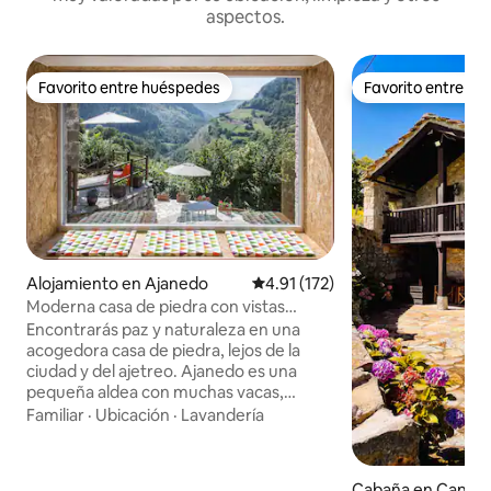
aspectos.
Favorito entre huéspedes
Favorito entre h
Favorito entre huéspedes
Favorito entre h
Alojamiento en Ajanedo
Calificación promedio: 4.91 de 5
4.91 (172)
Moderna casa de piedra con vistas
panorámicas y wifi
Encontrarás paz y naturaleza en una
acogedora casa de piedra, lejos de la
ciudad y del ajetreo. Ajanedo es una
pequeña aldea con muchas vacas,
ovejas, cabras, gatos, perros y unos 30
Familiar
·
Ubicación
·
Lavandería
majestuosos buitres de gansos. Se
encuentra a una altitud de 400 metros
en el valle de Miera, rodeado de
Cabaña en Cantab