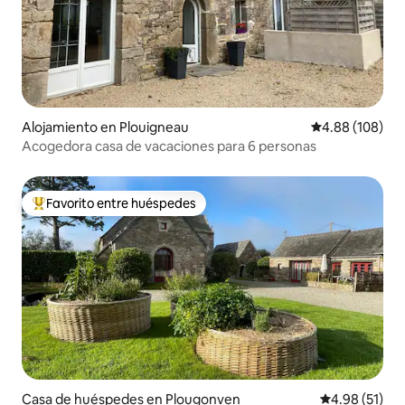
Alojamiento en Plouigneau
Calificación pr
4.88 (108)
Acogedora casa de vacaciones para 6 personas
Favorito entre huéspedes
Favorito entre huéspedes preferido
Casa de huéspedes en Plougonven
Calificación 
4.98 (51)