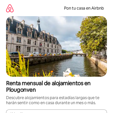
Omite
el
Pon tu casa en Airbnb
contenido
Renta mensual de alojamientos en
Plougonven
Descubre alojamientos para estadías largas que te
harán sentir como en casa durante un mes o más.