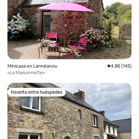
Minicasa en Lannéanou
Calificación pr
4.86 (145)
«La Maisonnette»
Favorito entre huéspedes
Favorito entre huéspedes