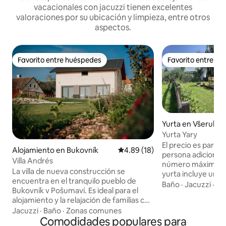
vacacionales con jacuzzi tienen excelentes
valoraciones por su ubicación y limpieza, entre otros
aspectos.
Favorito entre huéspedes
Favorito entre h
Favorito entre huéspedes
Favorito entre h
Yurta en Všeruby
Yurta Yary
El precio es para 
Alojamiento en Bukovník
Calificación promedio: 4.89 de 
4.89 (18)
persona adicional s
Villa Andrés
número máximo de
La villa de nueva construcción se
yurta incluye un e
encuentra en el tranquilo pueblo de
que se paga en el l
Baño
·
Jacuzzi
·
En
Bukovník v Pošumaví. Es ideal para el
preocupe, después
alojamiento y la relajación de familias con
pondremos en con
niños (la capacidad máxima es de 12
Jacuzzi
·
Baño
·
Zonas comunes
tiempo y confirma
personas). La villa está equipada con un
Comodidades populares para
servicios adicionales. Disfrute d