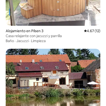
Alojamiento en Pilsen 3
Calificación 
4.67 (12)
Casa relajante con jacuzzi y parrilla
Baño
·
Jacuzzi
·
Limpieza