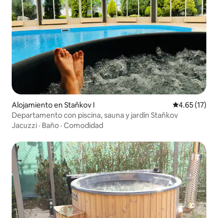
Alojamiento en Staňkov I
Calificación 
4.65 (17)
Departamento con piscina, sauna y jardín Staňkov
Jacuzzi
·
Baño
·
Comodidad