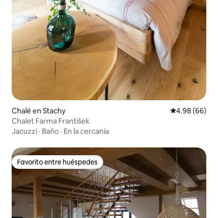
Chalé en Stachy
Calificación p
4.98 (66)
Chalet Farma František
Jacuzzi
·
Baño
·
En la cercanía
Favorito entre huéspedes
Favorito entre huéspedes