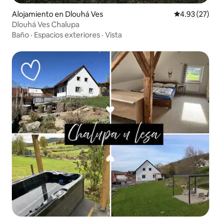
Alojamiento en Dlouhá Ves
Calificación 
4.93 (27)
Dlouhá Ves Chalupa
Baño
·
Espacios exteriores
·
Vista