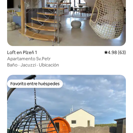
Loft en Plzeň 1
Calificación p
4.98 (63)
Apartamento Sv.Petr
Baño
·
Jacuzzi
·
Ubicación
Favorito entre huéspedes
Favorito entre huéspedes