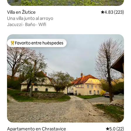
Villa en Žlutice
Calificación pr
4.83 (223)
Una villa junto al arroyo
Jacuzzi
·
Baño
·
Wifi
Favorito entre huéspedes
Favorito entre huéspedes preferido
Apartamento en Chrastavice
Calificación
5.0 (22)