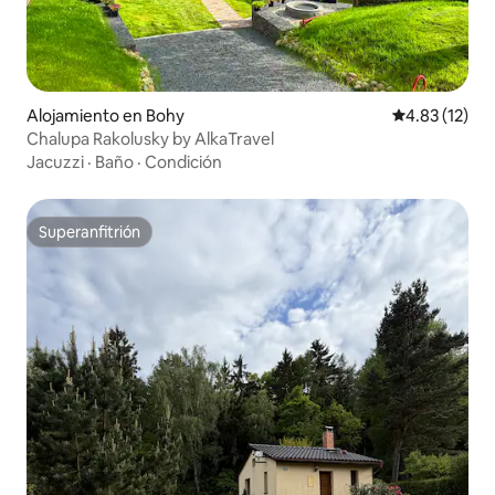
Alojamiento en Bohy
Calificación 
4.83 (12)
Chalupa Rakolusky by AlkaTravel
Jacuzzi
·
Baño
·
Condición
Superanfitrión
Superanfitrión