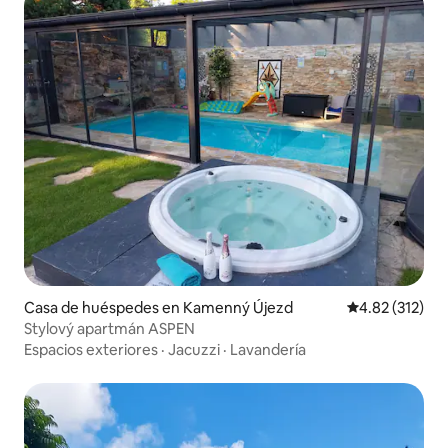
Casa de huéspedes en Kamenný Újezd
Calificación p
4.82 (312)
Stylový apartmán ASPEN
Espacios exteriores
·
Jacuzzi
·
Lavandería