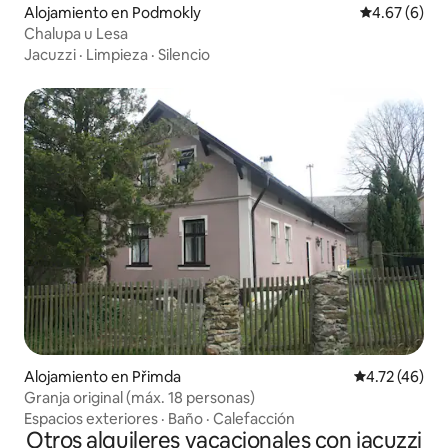
Alojamiento en Podmokly
Calificación
4.67 (6)
Chalupa u Lesa
Jacuzzi
·
Limpieza
·
Silencio
Alojamiento en Přimda
Calificación 
4.72 (46)
Granja original (máx. 18 personas)
Espacios exteriores
·
Baño
·
Calefacción
Otros alquileres vacacionales con jacuzzi