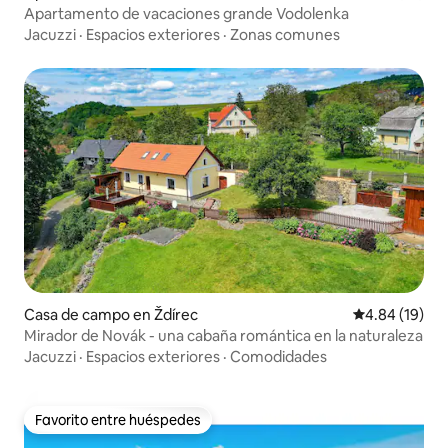
Apartamento de vacaciones grande Vodolenka
Jacuzzi
·
Espacios exteriores
·
Zonas comunes
Casa de campo en Ždírec
Calificación 
4.84 (19)
Mirador de Novák - una cabaña romántica en la naturaleza
Jacuzzi
·
Espacios exteriores
·
Comodidades
Favorito entre huéspedes
Favorito entre huéspedes