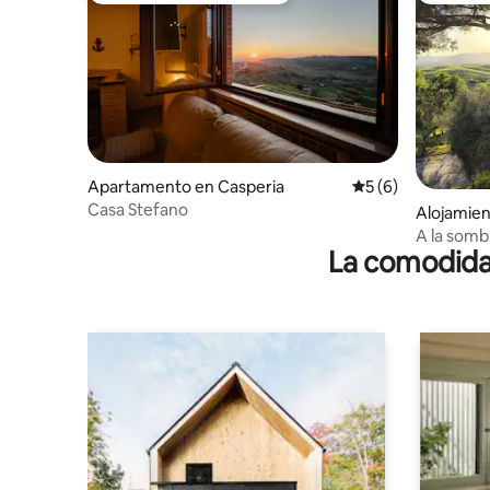
Apartamento en Casperia
Calificación prome
5 (6)
Casa Stefano
Alojamien
na
A la somb
La comodidad
Fiano Ro