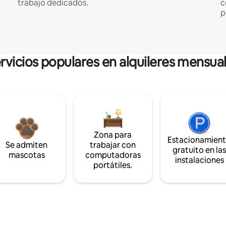
trabajo dedicados.
c
p
rvicios populares en alquileres mensua
Zona para
Estacionamien
Se admiten
trabajar con
gratuito en la
mascotas
computadoras
instalaciones
portátiles.