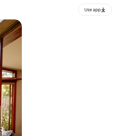
Use app
o o desliza el dedo.