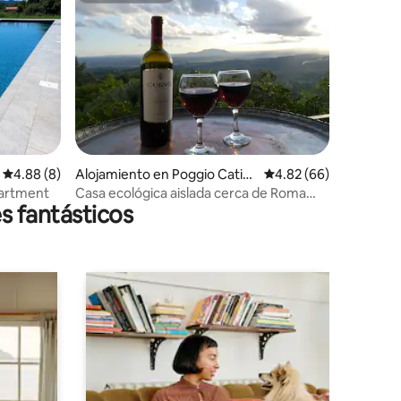
Calificación promedio: 4.88 de 5, 8 reseñas
4.88 (8)
Alojamiento en Poggio Catin
Calificación promedio:
4.82 (66)
o
partment
Casa ecológica aislada cerca de Roma
s fantásticos
con magníficas vistas y punto de carga
EV