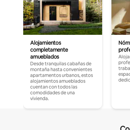
Alojamientos
Nóma
completamente
profe
amueblados
Aloj
profe
Desde tranquilas cabañas de
traba
montaña hasta convenientes
espac
apartamentos urbanos, estos
dedi
alojamientos amueblados
cuentan con todos las
comodidades de una
vivienda.
Co