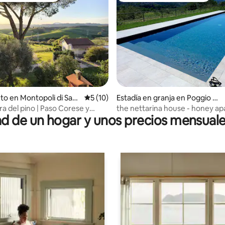
dio: 5 de 5, 6 reseñas
to en Montopoli di Sabi
Calificación promedio: 5 de 5, 10 reseñas
5 (10)
Estadía en granja en Poggio Mi
rteto
ra del pino | Paso Corese y
the nettarina house - honey a
 de un hogar y unos precios mensuale
mano