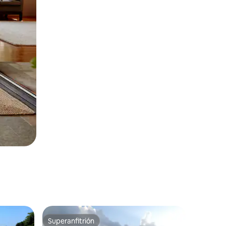
Superanfitrión
Superanfitrión