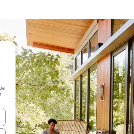
que
o
n las teclas de flecha hacia arriba y hacia abajo o explora con el tact