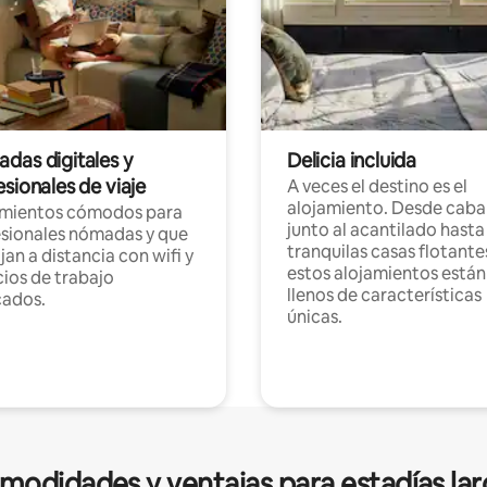
das digitales y
Delicia incluida
sionales de viaje
A veces el destino es el
alojamiento. Desde caba
amientos cómodos para
junto al acantilado hasta
sionales nómadas y que
tranquilas casas flotante
jan a distancia con wifi y
estos alojamientos están
ios de trabajo
llenos de características
cados.
únicas.
modidades y ventajas para estadías lar