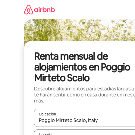
Omite
el
contenido
Renta mensual de
alojamientos en Poggio
Mirteto Scalo
Descubre alojamientos para estadías largas 
te harán sentir como en casa durante un mes 
más.
Ubicación
Cuando los resultados estén disponibles, navega co
Llegada