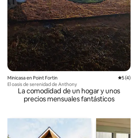
Minicasa en Point Fortin
Calificac
5 (4)
El oasis de serenidad de Anthony
La comodidad de un hogar y unos
precios mensuales fantásticos