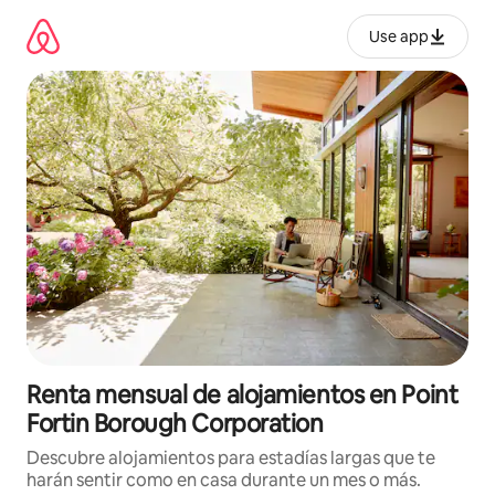
Omite
el
Use app
contenido
Renta mensual de alojamientos en Point
Fortin Borough Corporation
Descubre alojamientos para estadías largas que te
harán sentir como en casa durante un mes o más.