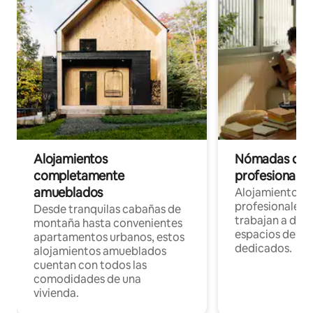
Alojamientos
Nómadas digit
completamente
profesionales 
amueblados
Alojamientos 
profesionales 
Desde tranquilas cabañas de
trabajan a dist
montaña hasta convenientes
espacios de tr
apartamentos urbanos, estos
dedicados.
alojamientos amueblados
cuentan con todos las
comodidades de una
vivienda.