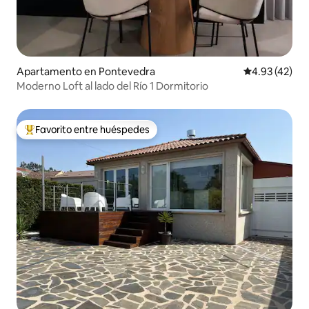
Apartamento en Pontevedra
Calificación 
4.93 (42)
Moderno Loft al lado del Río 1 Dormitorio
Favorito entre huéspedes
Favorito entre huéspedes preferido