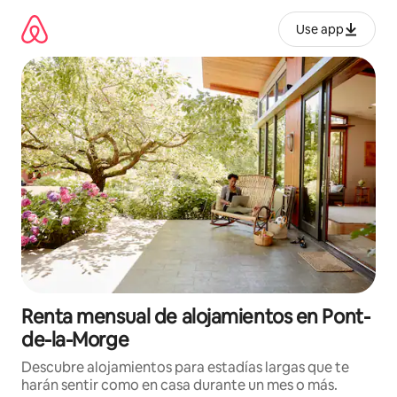
Omite
el
Use app
contenido
Renta mensual de alojamientos en Pont-
de-la-Morge
Descubre alojamientos para estadías largas que te
harán sentir como en casa durante un mes o más.