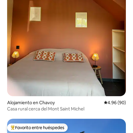
Alojamiento en Chavoy
Calificación p
4.96 (90)
Casa rural cerca del Mont Saint Michel
Favorito entre huéspedes
Favorito entre huéspedes preferido