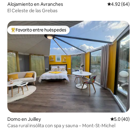
Alojamiento en Avranches
Calificación p
4.92 (64)
El Celeste de las Grebas
Favorito entre huéspedes
Favorito entre huéspedes preferido
Domo en Juilley
Calificación
5.0 (40)
Casa rural insólita con spa y sauna – Mont-St-Michel