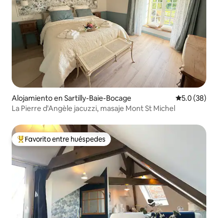
Alojamiento en Sartilly-Baie-Bocage
Calificación
5.0 (38)
La Pierre d'Angèle jacuzzi, masaje Mont St Michel
Favorito entre huéspedes
Favorito entre huéspedes preferido