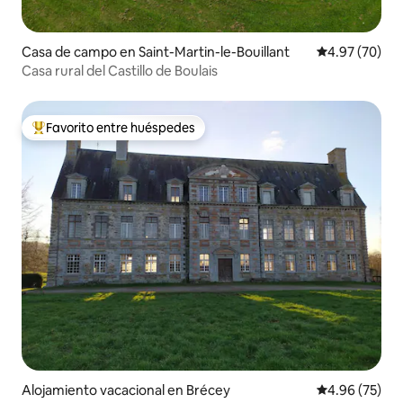
Casa de campo en Saint-Martin-le-Bouillant
Calificación p
4.97 (70)
Casa rural del Castillo de Boulais
Favorito entre huéspedes
Favorito entre huéspedes preferido
Alojamiento vacacional en Brécey
Calificación p
4.96 (75)