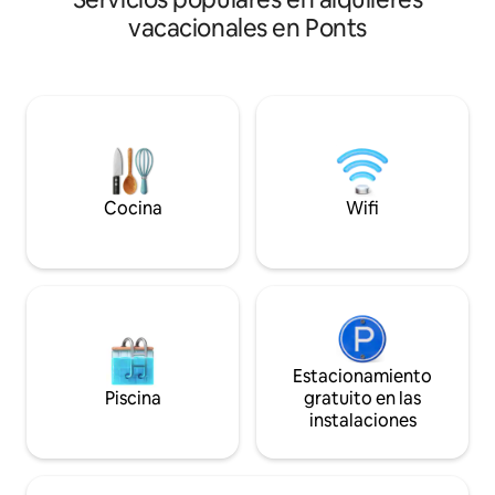
tiempo juntos Un
Parque privado de 4 hectáreas frente al
vacacionales en Ponts
todo lo que neces
mar 🛏 3 habitaciones • De 2 a 6
lujo, albornoces y 
personas 🌅 Terraza con vista al mar ✨
incluido en el prec
Posibilidad de alojamiento en las casas de
histórica ciudad de
la aldea ⛳ Golf de Dinard • 💆‍♀️ Termas de
menos de una hora
St-Malo
las playas del día 
algunas de las cos
espectaculares de
Cocina
Wifi
Estacionamiento
Piscina
gratuito en las
instalaciones