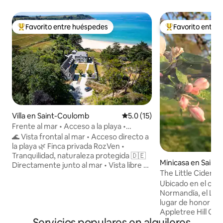
Favorito entre huéspedes
Favorito entre
Favorito entre huéspedes preferido
Favorito entre hu
Villa en Saint-Coulomb
Calificación promedio: 5.0 de 
5.0 (15)
Frente al mar • Acceso a la playa •
Tranquilidad • Terminal gratuita
🌊 Vista frontal al mar • Acceso directo a
la playa 🌿 Finca privada RozVen •
Tranquilidad, naturaleza protegida 🇩🇪
Minicasa en Saint
Directamente junto al mar • Vista libre al
-Bois
The Little Cider Ba
mar • Tranquilo 💼 Teletrabajo • Fibra
Ubicado en el cor
>1 Gb/s 🔌 Recarga gratuita de 22 kW
Normandía, el Litt
para vehículo eléctrico 🍼 Kit para
lugar de honor en 
bebé•Viaje sencillo 🍽 Marisco (3★–
Appletree Hill Gite
Roellinger) · 🦪 Ostras de Cancale 🏡 Villa
Servicios populares en alquileres
para relajarse, des
de Colette – casa independiente 🌳