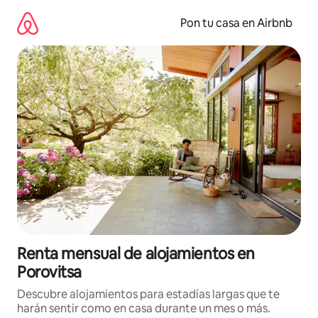
Omite
el
Pon tu casa en Airbnb
contenido
Renta mensual de alojamientos en
Porovitsa
Descubre alojamientos para estadías largas que te
harán sentir como en casa durante un mes o más.