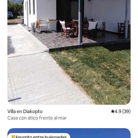
Villa en Diakopto
Calificación
4.9 (39)
Casa con ático frente al mar
Favorito entre huéspedes