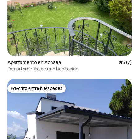
Apartamento en Achaea
Calificac
5 (7)
Departamento de una habitación
Favorito entre huéspedes
Favorito entre huéspedes