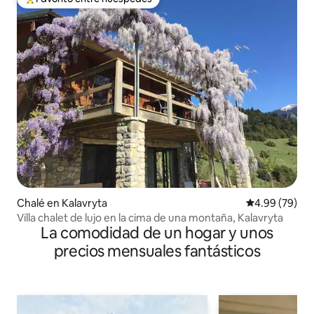
Favorito entre huéspedes preferido
Chalé en Kalavryta
Calificación p
4.99 (79)
Villa chalet de lujo en la cima de una montaña, Kalavryta
La comodidad de un hogar y unos
precios mensuales fantásticos