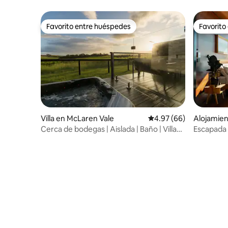
Capacidad
Favorito entre huéspedes
Favorito
Favorito entre huéspedes
Favorito
Villa en McLaren Vale
Calificación promedio:
4.97 (66)
Alojamien
h
Cerca de bodegas | Aislada | Baño | Villa
Escapada 
en viñedo
Willunga 