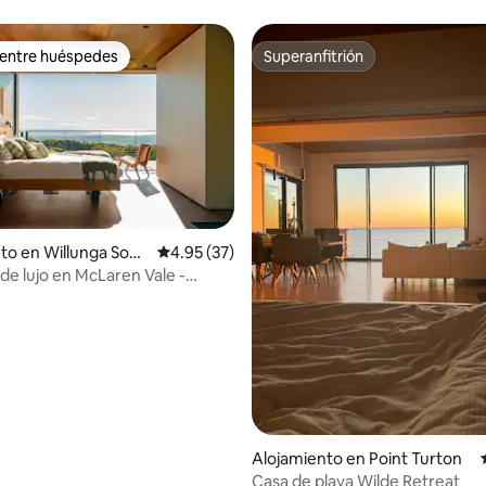
 para 9 personas -Linen inc
 entre huéspedes
Superanfitrión
 entre huéspedes
Superanfitrión
 4.97 de 5, 66 reseñas
to en Willunga Sout
Calificación promedio: 4.95 de 5, 37 reseñas
4.95 (37)
de lujo en McLaren Vale -
Ridge
Alojamiento en Point Turton
Casa de playa Wilde Retreat