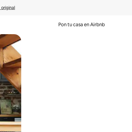
 original
Pon tu casa en Airbnb
o o desliza el dedo.