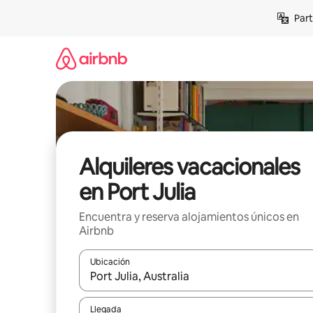
Omite
Part
el
contenido
Alquileres vacacionales
en Port Julia
Encuentra y reserva alojamientos únicos en
Airbnb
Ubicación
Cuando los resultados estén disponibles, navega co
Llegada