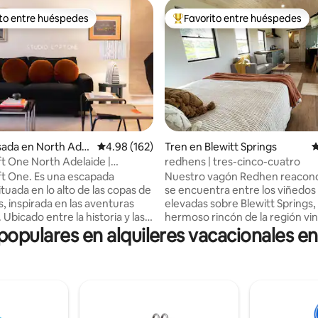
ito entre huéspedes
Favorito entre huéspedes
 entre huéspedes preferido
Favorito entre huéspedes prefe
ada en North Adel
Calificación promedio: 4.98 de 5, 162 reseñas
4.98 (162)
Tren en Blewitt Springs
C
4.87 de 5, 224 reseñas
ft One North Adelaide |
redhens | tres-cinco-cuatro
 llegar
s una escapada
Nuestro vagón Redhen reacon
ituada en lo alto de las copas de
se encuentra entre los viñedos 
s, inspirada en las aventuras
elevadas sobre Blewitt Springs,
Ubicado entre la historia y las
hermoso rincón de la región vin
populares en alquileres vacacionales en
dadas, es el alojamiento
McLaren Vale. Cada espacio (ca
ara alojarse y jugar, comer y
conductor y tres-cinco-cuatro)
o, un santuario desde el que
cocinas bien equipadas, camas
tar todo lo que SA tiene para
queen, vistas espectaculares d
ena al aire libre, balancéate en
propia terraza o elige quedarte
a de la azotea o encuentra un
cómodamente en el interior. C
el salón para descansar y
numerosas bodegas, cervecerí