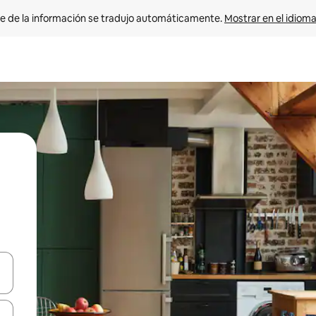
e de la información se tradujo automáticamente. 
Mostrar en el idioma
n las teclas de flecha hacia arriba y hacia abajo o explora con el tact