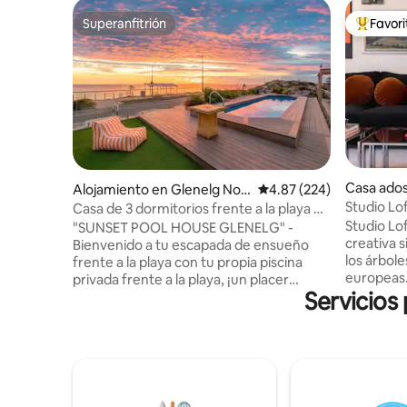
Superanfitrión
Favor
Superanfitrión
Favorito
Casa ados
Alojamiento en Glenelg Nor
Calificación promedio: 
4.87 (224)
aide
th
Studio Lo
Casa de 3 dormitorios frente a la playa en
Emoción al
Glenelg - Piscina privada y terraza
Studio Loft One. E
"SUNSET POOL HOUSE GLENELG" -
creativa s
Bienvenido a tu escapada de ensueño
los árbole
frente a la playa con tu propia piscina
europeas. 
privada frente a la playa, ¡un placer
Servicios 
calles cui
increíblemente raro! Esta impresionante
perfecto p
casa de 3 dormitorios en Glenelg Beach
beber vin
es perfecta para familias, grupos de
experimen
amigos o parejas que buscan una
ofrecer. C
escapada relajante. ☀️🏖️ - Enorme
la terraz
piscina privada de 15 metros frente a la
rincón en 
playa - Terraza de entretenimiento de 24