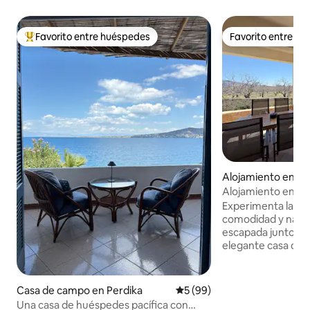
Favorito entre huéspedes
Favorito entre h
Favorito entre huéspedes preferido
Favorito entre h
Alojamiento en A
Alojamiento enter
del mar
Experimenta la co
comodidad y natur
escapada junto al 
elegante casa cue
terraza orientada a
del sol durante todo
descubrir tu jardín
Casa de campo en Perdika
Calificación promedio: 5 de 
5 (99)
barbacoa, una duch
Una casa de huéspedes pacífica con