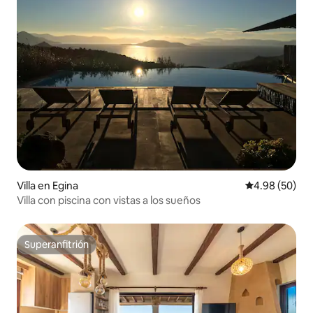
Villa en Egina
Calificación p
4.98 (50)
Villa con piscina con vistas a los sueños
Superanfitrión
Superanfitrión