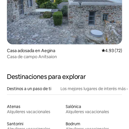
Casa adosada en Aegina
Calificación 
4.93 (72)
Casa de campo Anitsaion
Destinaciones para explorar
Destinos a un paso de ti
Los mejores lugares de interés más 
Atenas
Salónica
Alquileres vacacionales
Alquileres vacacionales
Santorini
Bodrum