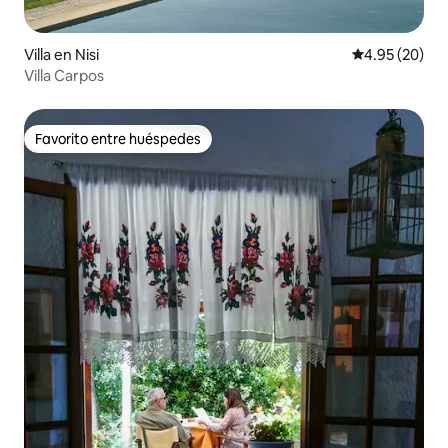
Villa en Nisi
Calificación p
4.95 (20)
Villa Carpos
Favorito entre huéspedes
Favorito entre huéspedes