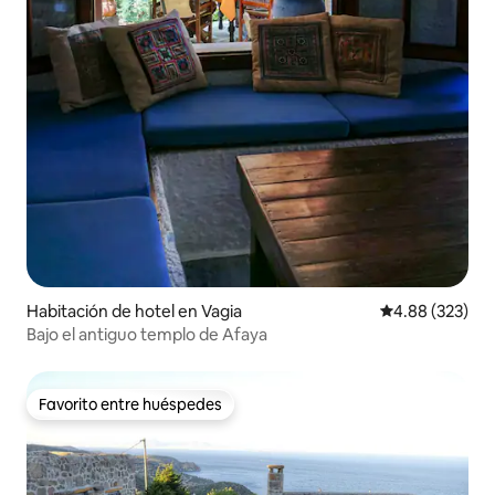
Habitación de hotel en Vagia
Calificación pr
4.88 (323)
Bajo el antiguo templo de Afaya
Favorito entre huéspedes
Favorito entre huéspedes