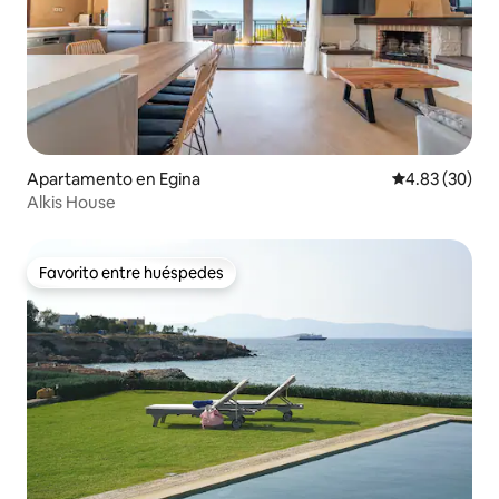
Apartamento en Egina
Calificación p
4.83 (30)
Alkis House
Favorito entre huéspedes
Favorito entre huéspedes