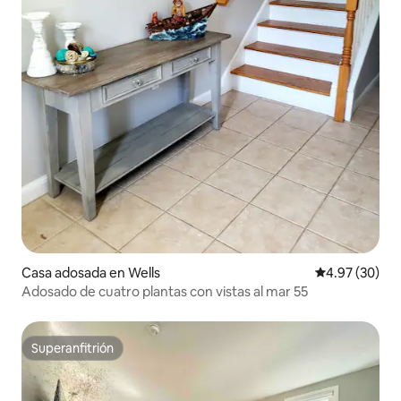
Casa adosada en Wells
Calificación p
4.97 (30)
Adosado de cuatro plantas con vistas al mar 55
Superanfitrión
Superanfitrión