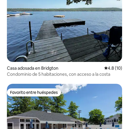
Casa adosada en Bridgton
Calificación
4.8 (10)
Condominio de 5 habitaciones, con acceso a la costa
Favorito entre huéspedes
Favorito entre huéspedes