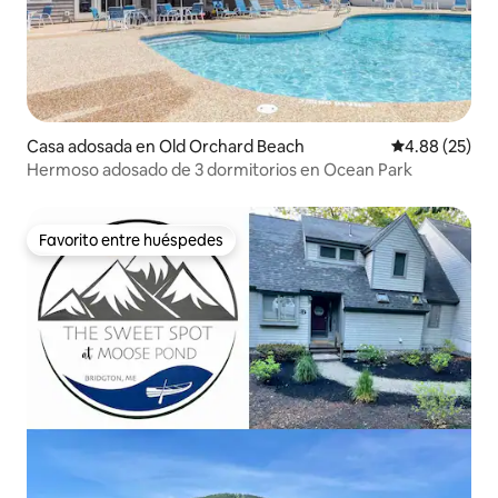
Casa adosada en Old Orchard Beach
Calificación p
4.88 (25)
Hermoso adosado de 3 dormitorios en Ocean Park
Favorito entre huéspedes
Favorito entre huéspedes