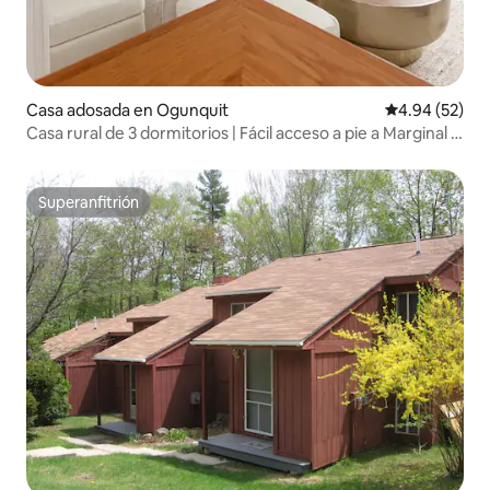
Casa adosada en Ogunquit
Calificación p
4.94 (52)
Casa rural de 3 dormitorios | Fácil acceso a pie a Marginal y
a la playa
Superanfitrión
Superanfitrión