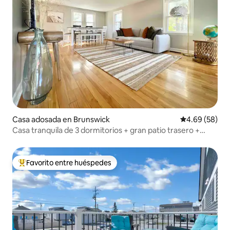
Casa adosada en Brunswick
Calificación p
4.69 (58)
Casa tranquila de 3 dormitorios + gran patio trasero +
oficina
Favorito entre huéspedes
Favorito entre huéspedes preferido