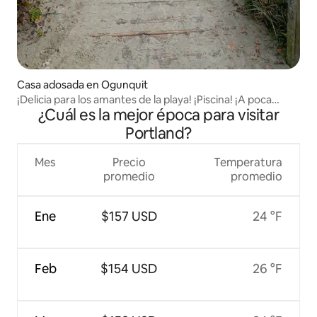
Casa adosada en Ogunquit
¡Delicia para los amantes de la playa! ¡Piscina! ¡A poca
¿Cuál es la mejor época para visitar
distancia a pie de la playa y la ciudad!
Portland?
Mes
Precio
Temperatura
promedio
promedio
Ene
$157 USD
24 °F
Feb
$154 USD
26 °F