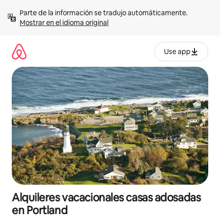
Omite
Parte de la información se tradujo automáticamente. 
el
Mostrar en el idioma original
contenido
Use app
Alquileres vacacionales casas adosadas
en Portland