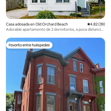
Casa adosada en Old Orchard Beach
Calificación p
4.82 (39)
Adorable apartamento de 2 dormitorios, a poca distancia
a pie de la playa
Favorito entre huéspedes
Favorito entre huéspedes