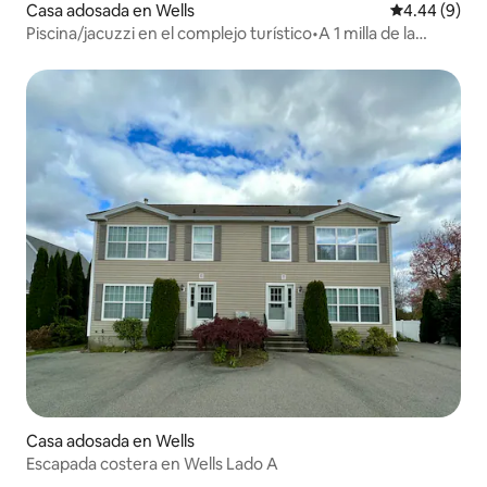
Casa adosada en Wells
Calificación 
4.44 (9)
Piscina/jacuzzi en el complejo turístico•A 1 milla de la
playa•Capacidad para 6 personas•Loft + litera
Casa adosada en Wells
Escapada costera en Wells Lado A