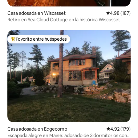
Casa adosada en Wiscasset
Calificación pr
4.98 (187)
Retiro en Sea Cloud Cottage en la histórica Wiscasset
Favorito entre huéspedes
Favorito entre huéspedes preferido
Casa adosada en Edgecomb
Calificación p
4.92 (179)
Escapada alegre en Maine: adosado de 3 dormitorios con