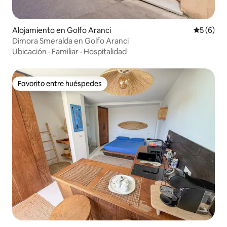
Alojamiento en Golfo Aranci
Calificac
5 (6)
Dimora Smeralda en Golfo Aranci
Ubicación
·
Familiar
·
Hospitalidad
Favorito entre huéspedes
Favorito entre huéspedes