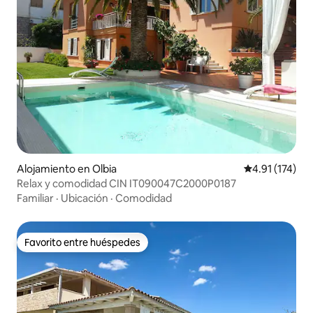
Alojamiento en Olbia
Calificación p
4.91 (174)
Relax y comodidad CIN IT090047C2000P0187
Familiar
·
Ubicación
·
Comodidad
Favorito entre huéspedes
Favorito entre huéspedes