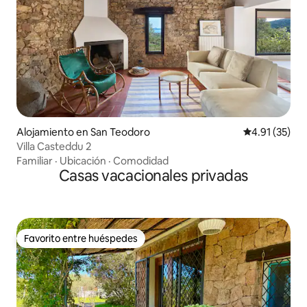
Alojamiento en San Teodoro
Calificación 
4.91 (35)
Villa Casteddu 2
Familiar
·
Ubicación
·
Comodidad
Casas vacacionales privadas
Favorito entre huéspedes
Favorito entre huéspedes