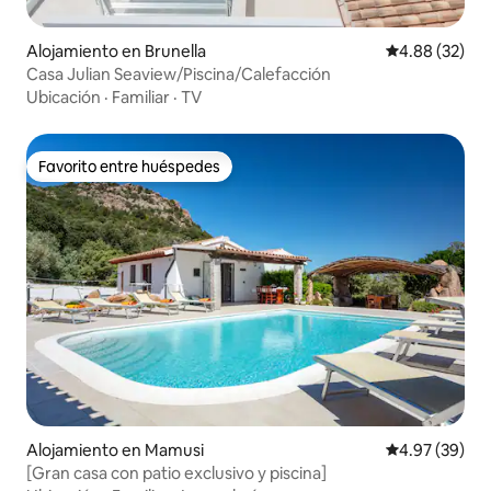
Alojamiento en Brunella
Calificación p
4.88 (32)
Casa Julian Seaview/Piscina/Calefacción
Ubicación
·
Familiar
·
TV
Favorito entre huéspedes
Favorito entre huéspedes
Alojamiento en Mamusi
Calificación p
4.97 (39)
[Gran casa con patio exclusivo y piscina]