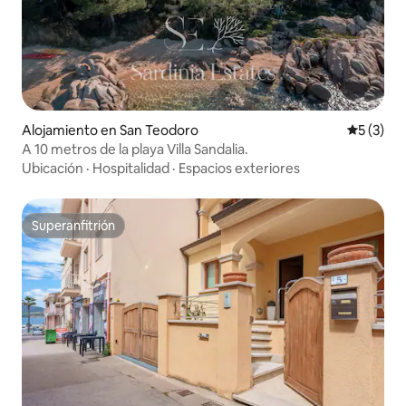
Alojamiento en San Teodoro
Calificac
5 (3)
A 10 metros de la playa Villa Sandalia.
Ubicación
·
Hospitalidad
·
Espacios exteriores
Superanfitrión
Superanfitrión