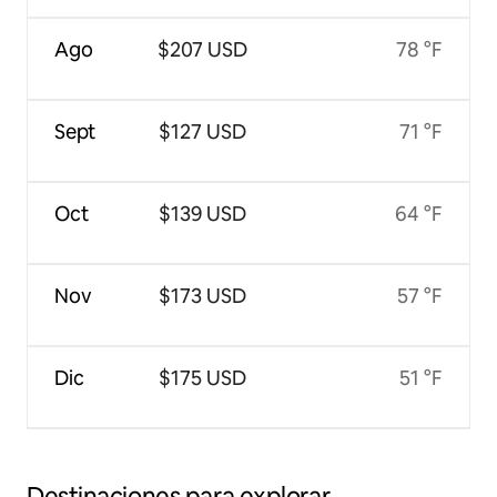
Ago
$207 USD
78 °F
Sept
$127 USD
71 °F
Oct
$139 USD
64 °F
Nov
$173 USD
57 °F
Dic
$175 USD
51 °F
Destinaciones para explorar