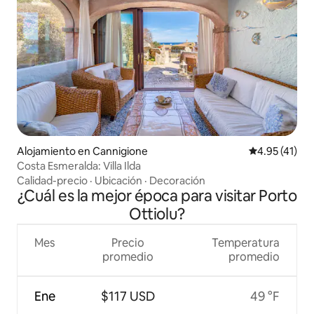
Alojamiento en Cannigione
Calificación 
4.95 (41)
Costa Esmeralda: Villa Ilda
Calidad-precio
·
Ubicación
·
Decoración
¿Cuál es la mejor época para visitar Porto
Ottiolu?
Mes
Precio
Temperatura
promedio
promedio
Ene
$117 USD
49 °F