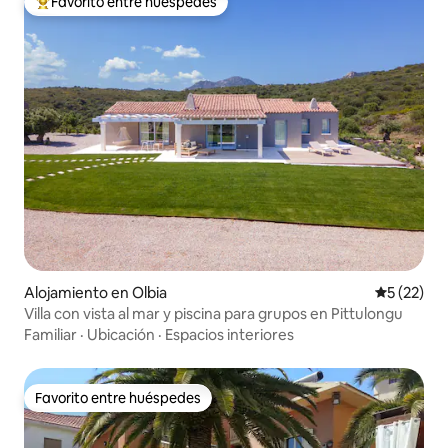
Favorito entre huéspedes
Favorito entre huéspedes preferido
Alojamiento en Olbia
Calificaci
5 (22)
Villa con vista al mar y piscina para grupos en Pittulongu
Familiar
·
Ubicación
·
Espacios interiores
Favorito entre huéspedes
Favorito entre huéspedes