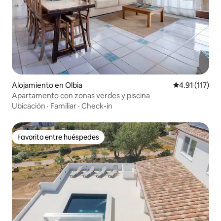
Alojamiento en Olbia
Calificación p
4.91 (117)
Apartamento con zonas verdes y piscina
Ubicación
·
Familiar
·
Check-in
Favorito entre huéspedes
Favorito entre huéspedes