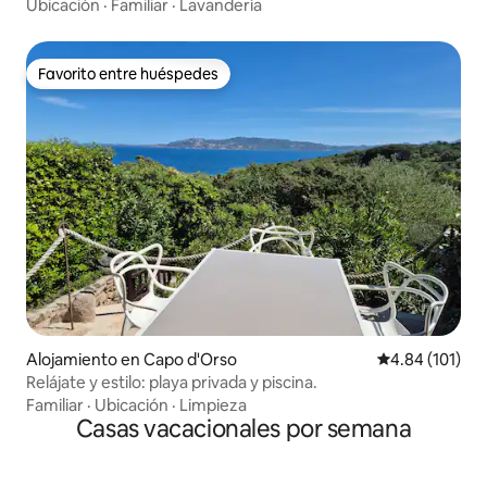
Ubicación
·
Familiar
·
Lavandería
Favorito entre huéspedes
Favorito entre huéspedes
Alojamiento en Capo d'Orso
Calificación p
4.84 (101)
Relájate y estilo: playa privada y piscina.
Familiar
·
Ubicación
·
Limpieza
Casas vacacionales por semana