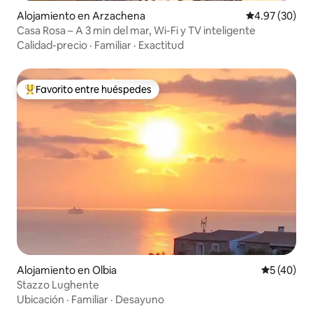
Alojamiento en Arzachena
Calificación p
4.97 (30)
Casa Rosa – A 3 min del mar, Wi-Fi y TV inteligente
Calidad-precio
·
Familiar
·
Exactitud
Favorito entre huéspedes
Favorito entre huéspedes preferido
Alojamiento en Olbia
Calificaci
5 (40)
Stazzo Lughente
Ubicación
·
Familiar
·
Desayuno