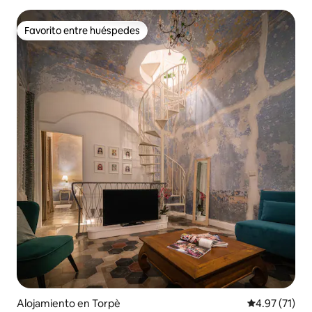
Favorito entre huéspedes
Favorito entre huéspedes
Alojamiento en Torpè
Calificación 
4.97 (71)