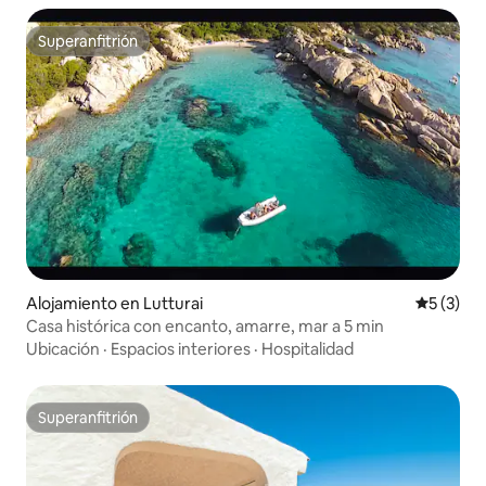
Superanfitrión
Superanfitrión
Alojamiento en Lutturai
Calificac
5 (3)
Casa histórica con encanto, amarre, mar a 5 min
Ubicación
·
Espacios interiores
·
Hospitalidad
Superanfitrión
Superanfitrión