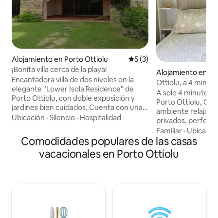
Alojamiento en Porto Ottiolu
Calificación promedio: 5 de
5 (3)
¡Bonita villa cerca de la playa!
Alojamiento en Po
Encantadora villa de dos niveles en la
Ottiolu, a 4 min del
elegante "Lower Isola Residence" de
A solo 4 minutos 
Porto Ottiolu, con doble exposición y
Porto Ottiolu, Cas
jardines bien cuidados. Cuenta con una
ambiente relajante
terraza con vistas al mar, un amplio salón
Ubicación
·
Silencio
·
Hospitalidad
privados, perfecto
con sofá cama, una cocina totalmente
aire libre. Disfrut
Familiar
·
Ubicació
equipada, una terraza trasera con
Comodidades populares de las casas
sombra, una ducha 
barbacoa, una ducha al aire libre, un
de la playa o una 
vacacionales en Porto Ottiolu
dormitorio doble, un baño con bañera y
Amueblado para la
ducha y una terraza panorámica.
tranquilidad sarda,
Amueblado con decoración étnica de
que buscan natural
ratán y bambú, incluye aire
a poca distancia d
acondicionado, lavadora, TV,
Teodoro (9 minuto
aparcamiento. A pocos pasos de las
minutos del aeropu
playas y la plaza del puerto deportivo.
para 2 personas, p