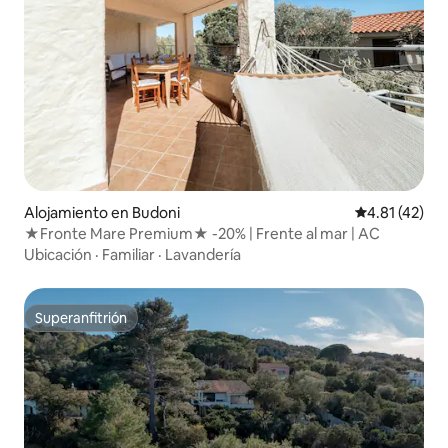
Alojamiento en Budoni
Calificación 
4.81 (42)
★Fronte Mare Premium★ -20% | Frente al mar | AC
Ubicación
·
Familiar
·
Lavandería
Superanfitrión
Superanfitrión