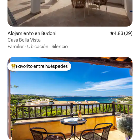
Alojamiento en Budoni
Calificación p
4.83 (29)
Casa Bella Vista
Familiar
·
Ubicación
·
Silencio
Favorito entre huéspedes
Favorito entre huéspedes preferido