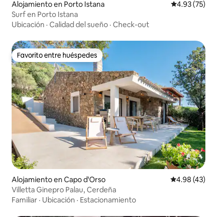
Alojamiento en Porto Istana
Calificación 
4.93 (75)
Surf en Porto Istana
Ubicación
·
Calidad del sueño
·
Check-out
Favorito entre huéspedes
Favorito entre huéspedes
Alojamiento en Capo d'Orso
Calificación 
4.98 (43)
Villetta Ginepro Palau, Cerdeña
Familiar
·
Ubicación
·
Estacionamiento