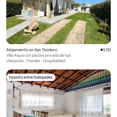
Alojamiento en San Teodoro
Calificac
5 (5)
Villa Aqua con piscina privada de lujo
Ubicación
·
Familiar
·
Hospitalidad
Favorito entre huéspedes
Favorito entre huéspedes