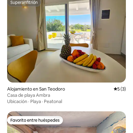
Superanfitrión
Superanfitrión
Alojamiento en San Teodoro
Calificac
5 (3)
Casa de playa Ambra
Ubicación
·
Playa
·
Peatonal
Favorito entre huéspedes
Favorito entre huéspedes