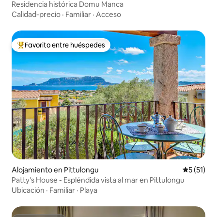
Residencia histórica Domu Manca
Calidad-precio
·
Familiar
·
Acceso
Favorito entre huéspedes
Favorito entre huéspedes preferido
Alojamiento en Pittulongu
Calificaci
5 (51)
Patty's House - Espléndida vista al mar en Pittulongu
Ubicación
·
Familiar
·
Playa