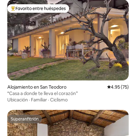
Favorito entre huéspedes
Favorito entre huéspedes preferido
Alojamiento en San Teodoro
Calificación 
4.95 (75)
“Casa a donde te lleva el corazón”
Ubicación
·
Familiar
·
Ciclismo
Superanfitrión
Superanfitrión