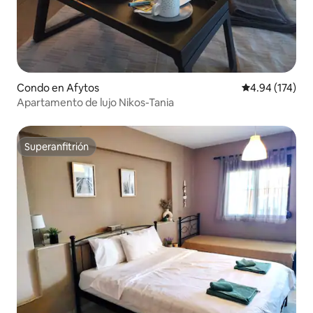
Condo en Afytos
Calificación p
4.94 (174)
Apartamento de lujo Nikos-Tania
Superanfitrión
Superanfitrión