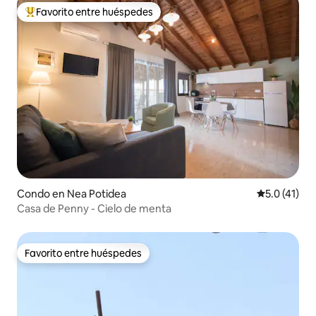
Favorito entre huéspedes
Favorito entre huéspedes preferido
Condo en Nea Potidea
Calificación
5.0 (41)
Casa de Penny - Cielo de menta
Favorito entre huéspedes
Favorito entre huéspedes