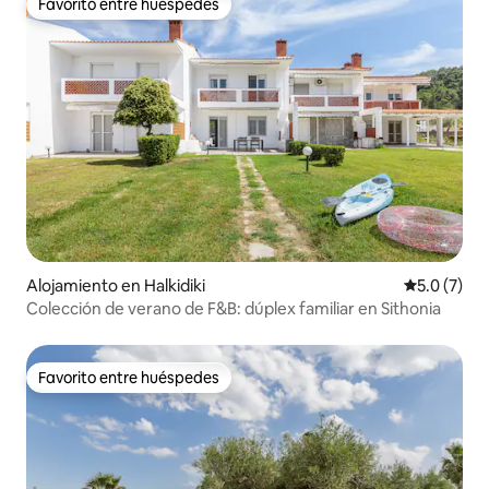
Favorito entre huéspedes
Favorito entre huéspedes
Alojamiento en Halkidiki
Calificació
5.0 (7)
Colección de verano de F&B: dúplex familiar en Sithonia
Favorito entre huéspedes
Favorito entre huéspedes