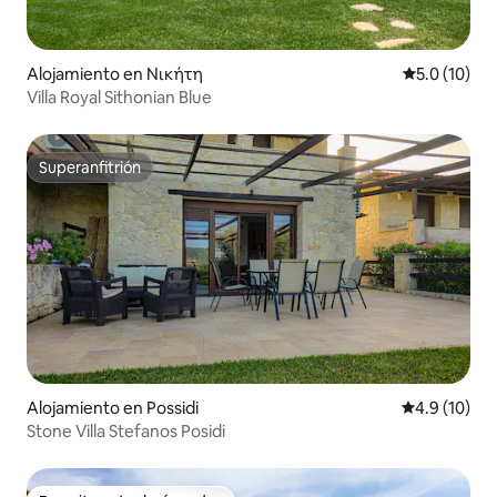
Alojamiento en Νικήτη
Calificación
5.0 (10)
Villa Royal Sithonian Blue
Superanfitrión
Superanfitrión
Alojamiento en Possidi
Calificación
4.9 (10)
Stone Villa Stefanos Posidi