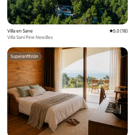
Villa en Sane
Calificación
5.0 (18)
Villa Sani Pine Needles
Superanfitrión
Superanfitrión