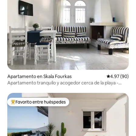
Apartamento en Skala Fourkas
Calificación p
4.97 (90)
Apartamento tranquilo y acogedor cerca de la playa -
Fourka
Favorito entre huéspedes
Favorito entre huéspedes preferido