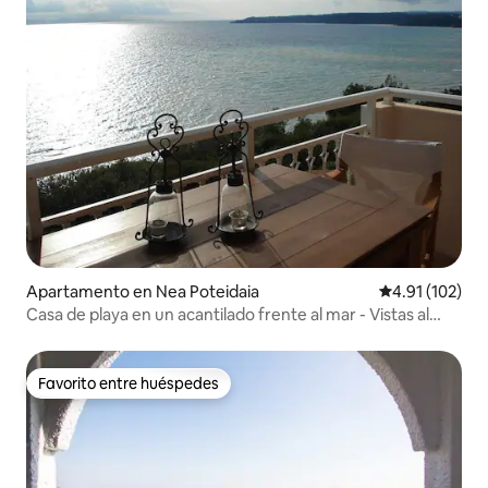
Apartamento en Nea Poteidaia
Calificación p
4.91 (102)
Casa de playa en un acantilado frente al mar - Vistas al
mar de 180°
Favorito entre huéspedes
Favorito entre huéspedes