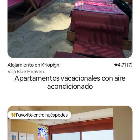
Alojamiento en Kriopighi
Calificación
4.71 (7)
Villa Blue Heaven
Apartamentos vacacionales con aire
acondicionado
Favorito entre huéspedes
Favorito entre huéspedes preferido