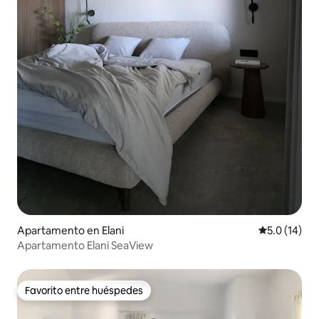
Apartamento en Elani
Calificación
5.0 (14)
Apartamento Elani SeaView
Favorito entre huéspedes
Favorito entre huéspedes