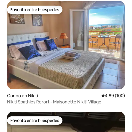
Favorito entre huéspedes
Favorito entre huéspedes
Condo en Nikiti
Calificación pr
4.89 (100)
Nikiti Spathies Rerort - Maisonette Nikiti Village
Favorito entre huéspedes
Favorito entre huéspedes