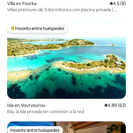
Villa en Fourka
Calificació
4.5 (8)
Villas prémium de 3 dormitorios con piscina privada |
Soleado
Favorito entre huéspedes
Favorito entre huéspedes preferido
Isla en Vourvourou
Calificación p
4.89 (63)
Elia, la isla privada sin conexión a la red
Favorito entre huéspedes
Favorito entre huéspedes