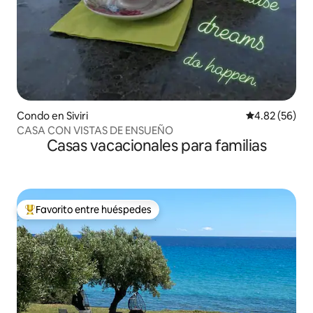
Condo en Siviri
Calificación p
4.82 (56)
CASA CON VISTAS DE ENSUEÑO
Casas vacacionales para familias
Favorito entre huéspedes
Favorito entre huéspedes preferido