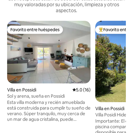
muy valoradas por su ubicación, limpieza y otros
aspectos.
Favorito entre huéspedes
Favorito entre
Favorito entre huéspedes
Favorito entre hu
Villa en Possidi
Calificación promedio: 5.0 de 
5.0 (16)
Sol y arena, sueña en Possidi
Esta villa moderna y recién amueblada
está construida para cumplir tu sueño de
Villa en Possidi
verano. Súper tranquilo, muy cerca de
Villa Posidi Hideaw
un mar de agua cristalina, puede
Sin uso de la piscin
Importante: El co
convertir tus vacaciones en un sueño.
piscina compartida
Cuenta con 2 dormitorios en el primer
disponible para l