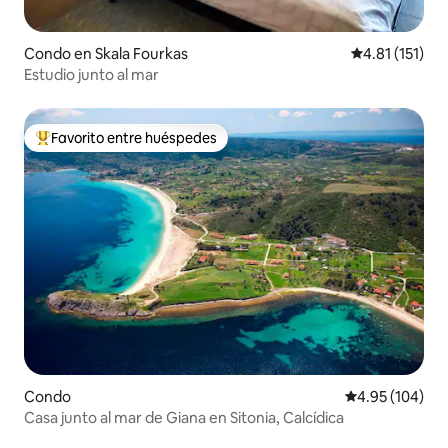
Condo en Skala Fourkas
Calificación p
4.81 (151)
Estudio junto al mar
Favorito entre huéspedes
Favorito entre huéspedes preferido
Condo
Calificación pr
4.95 (104)
Casa junto al mar de Giana en Sitonia, Calcídica