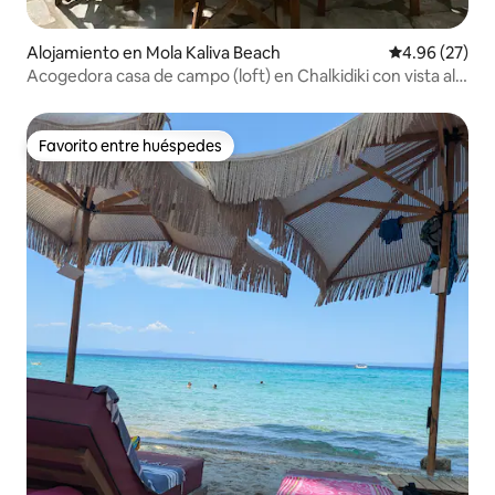
Alojamiento en Mola Kaliva Beach
Calificación p
4.96 (27)
Acogedora casa de campo (loft) en Chalkidiki con vista al
mar
Favorito entre huéspedes
Favorito entre huéspedes