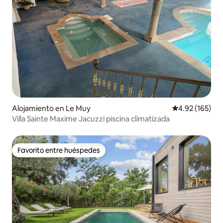
Alojamiento en Le Muy
Calificación p
4.92 (165)
Villa Sainte Maxime Jacuzzi piscina climatizada
Favorito entre huéspedes
Favorito entre huéspedes