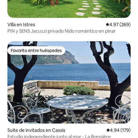
Villa en Istres
Calificación pr
4.97 (269)
PIN y SENS Jacuzzi privado Nido romántico en pinar
Favorito entre huéspedes
Favorito entre huéspedes
Suite de invitados en Cassis
Calificación pr
4.94 (179)
Estudio independiente junto al mar - La Bressière