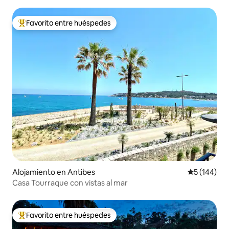
BALCÓN****
Favorito entre huéspedes
Favorito entre huéspedes preferido
Alojamiento en Antibes
Calificació
5 (144)
Casa Tourraque con vistas al mar
Favorito entre huéspedes
Favorito entre huéspedes preferido