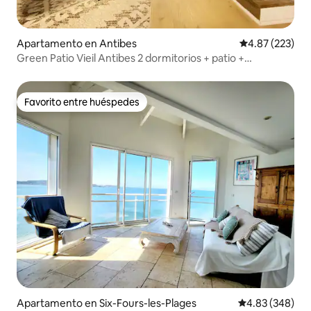
Apartamento en Antibes
Calificación pr
4.87 (223)
Green Patio Vieil Antibes 2 dormitorios + patio +
aparcamiento
Favorito entre huéspedes
Favorito entre huéspedes
Apartamento en Six-Fours-les-Plages
Calificación pr
4.83 (348)