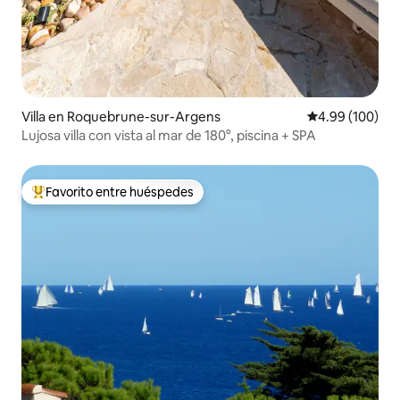
Villa en Roquebrune-sur-Argens
Calificación pr
4.99 (100)
Lujosa villa con vista al mar de 180°, piscina + SPA
Favorito entre huéspedes
Favorito entre huéspedes preferido