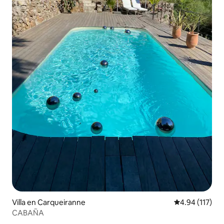
Villa en Carqueiranne
Calificación p
4.94 (117)
CABAÑA