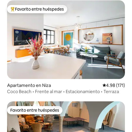
Favorito entre huéspedes
Favorito entre huéspedes preferido
Apartamento en Niza
Calificación p
4.98 (171)
Coco Beach • Frente al mar • Estacionamiento • Terraza
Favorito entre huéspedes
Favorito entre huéspedes