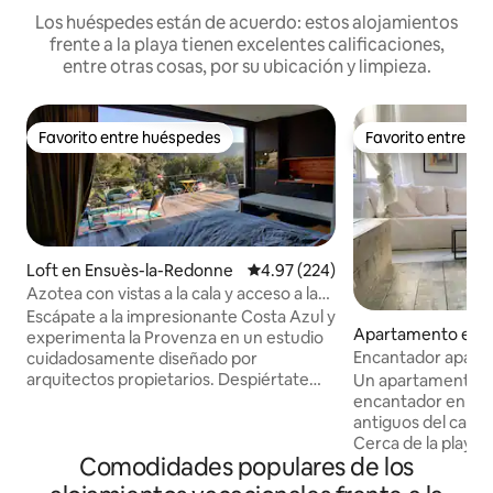
Los huéspedes están de acuerdo: estos alojamientos
frente a la playa tienen excelentes calificaciones,
entre otras cosas, por su ubicación y limpieza.
Favorito entre huéspedes
Favorito entre h
Favorito entre huéspedes
Favorito entre h
Loft en Ensuès-la-Redonne
Calificación promedio: 4.97 de 5
4.97 (224)
Azotea con vistas a la cala y acceso a la
playa
Escápate a la impresionante Costa Azul y
Apartamento en N
experimenta la Provenza en un estudio
Encantador aparta
cuidadosamente diseñado por
en el casco antigu
arquitectos propietarios. Despiértate
Un apartamento m
con impresionantes vistas a la colina y al
encantador en uno 
mar desde tu terraza privada y disfruta
antiguos del casco
de todas las comodidades modernas.
Cerca de la playa. 
Comodidades populares de los
Camina hasta la playa de arena y explora
más bonita de Niz
las calas con un kayak de mar de
cómodo y encanta