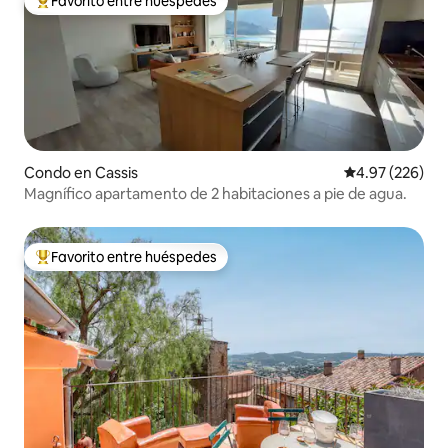
Favorito entre huéspedes
Favorito entre huéspedes preferido
Condo en Cassis
Calificación pr
4.97 (226)
Magnífico apartamento de 2 habitaciones a pie de agua.
Favorito entre huéspedes
Favorito entre huéspedes preferido