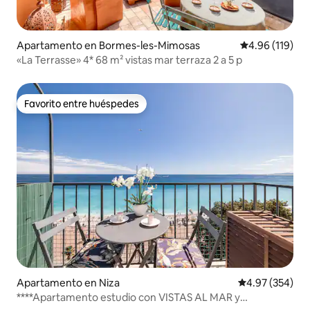
Apartamento en Bormes-les-Mimosas
Calificación p
4.96 (119)
«La Terrasse» 4* 68 m² vistas mar terraza 2 a 5 p
Favorito entre huéspedes
Favorito entre huéspedes
Apartamento en Niza
Calificación pr
4.97 (354)
****Apartamento estudio con VISTAS AL MAR y