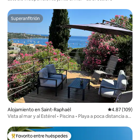
Superanfitrión
Superanfitrión
Alojamiento en Saint-Raphaël
Calificación pr
4.87 (109)
Vista al mar y al Estérel • Piscina • Playa a poca distancia a
pie
Favorito entre huéspedes
Favorito entre huéspedes preferido