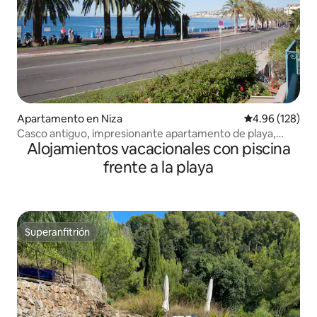
Apartamento en Niza
Calificación pr
4.96 (128)
Casco antiguo, impresionante apartamento de playa,
Alojamientos vacacionales con piscina
vistas al mar
frente a la playa
Superanfitrión
Superanfitrión