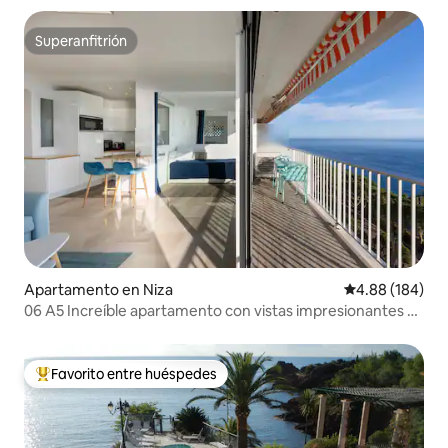
Superanfitrión
Superanfitrión
Apartamento en Niza
Calificación pr
4.88 (184)
06 A5 Increíble apartamento con vistas impresionantes a
Mont Boron
Favorito entre huéspedes
Favorito entre huéspedes preferido