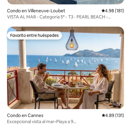
Condo en Villeneuve-Loubet
Calificación p
4.98 (181)
VISTA AL MAR - Categoría 5* - T3 - PEARL BEACH -
Estacionamiento
Favorito entre huéspedes
Favorito entre huéspedes
Condo en Cannes
Calificación p
4.89 (131)
Excepcional vista al mar•Playa a 9
minutos•Estacionamiento y piscina