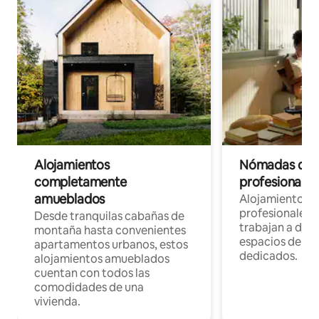
Alojamientos
Nómadas digit
completamente
profesionales 
amueblados
Alojamientos 
profesionales 
Desde tranquilas cabañas de
trabajan a dist
montaña hasta convenientes
espacios de tr
apartamentos urbanos, estos
dedicados.
alojamientos amueblados
cuentan con todos las
comodidades de una
vivienda.