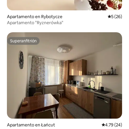
Apartamento en Rybotycze
Calificaci
5 (26)
Apartamento "Ryznerówka"
Superanfitrión
Superanfitrión
Apartamento en Łańcut
Calificación 
4.79 (24)