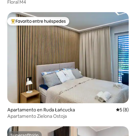
Floral M4
Favorito entre huéspedes
Favorito entre huéspedes preferido
Apartamento en Ruda Łańcucka
Calificac
5 (8)
Apartamento Zielona Ostoja
Superanfitrión