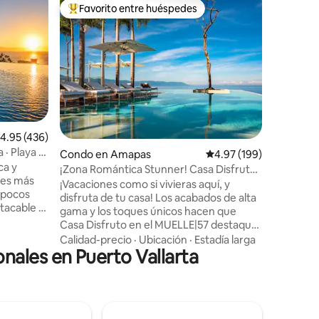
Condo en
Favorito entre huéspedes
Favor
rido
Favorito entre huéspedes preferido
Favorit
Casa Feli
Esta unid
en Zona 
envolvent
interior 
de vidrio
Calidad-
Equipado
Nespress
automáti
alificación promedio: 4.95 de 5, 436 reseñas
4.95 (436)
alojamien
 · Playa a
Condo en Amapas
Calificación promedio: 
4.97 (199)
para disf
ca y
comodidad
¡Zona Romántica Stunner! Casa Disfruto
nes más
piscina e
PV @ PIER|57
¡Vacaciones como si vivieras aquí, y
a pocos
gimnasio co
disfruta de tu casa! Los acabados de alta
cuenta q
gama y los toques únicos hacen que
acuzzi con
Zona Rom
Casa Disfruto en el MUELLE|57 destaque
ara tomar
ruido dur
entre el resto. Esta preciosa propiedad
Calidad-precio
·
Ubicación
·
Estadía larga
nales en Puerto Vallarta
de nueva construcción cuenta con
laya a
servicios de estilo resort, con la piscina
año de
en la azotea más grande de América
quipado ☞
Latina, con dos jacuzzis, cabañas junto a
lente ☞
la piscina y un gimnasio. A solo una
icio