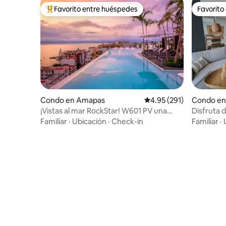
Favorito entre huéspedes
Favorito
Favorito entre huéspedes preferido
Favorito
Condo en Amapas
Calificación promedio: 
4.95 (291)
Condo en 
¡Vistas al mar RockStar! W601 PV una
Disfruta d
suite Will Gorges
moderno 
Familiar
·
Ubicación
·
Check-in
Familiar
·