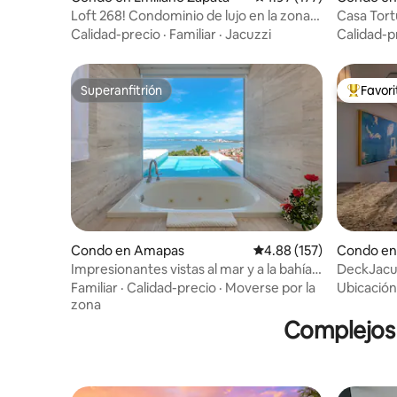
Loft 268! Condominio de lujo en la zona
Casa Tort
romántica
dormitorio
Calidad-precio
·
Familiar
·
Jacuzzi
Calidad-p
Superanfitrión
Favor
Superanfitrión
Favorito
Condo en Amapas
Calificación promedio: 
4.88 (157)
Condo e
Impresionantes vistas al mar y a la bahía,
DeckJacuz
piscina privada
Piscina co
Familiar
·
Calidad-precio
·
Moverse por la
Ubicación
zona
Complejos 