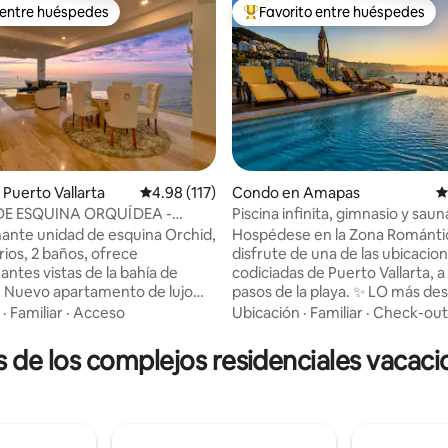
 entre huéspedes
Favorito entre huéspedes
 entre huéspedes
Favorito entre huéspedes prefe
4.99 de 5, 273 reseñas
Puerto Vallarta
Calificación promedio: 4.98 de 5, 117 reseñas
4.98 (117)
Condo en Amapas
C
DE ESQUINA ORQUÍDEA -
Piscina infinita, gimnasio y sauna
 LA PLAYA DE LUJO
1 minuto
ante unidad de esquina Orchid,
Hospédese en la Zona Románti
rios, 2 baños, ofrece
disfrute de una de las ubicacio
antes vistas de la bahía de
codiciadas de Puerto Vallarta, 
 Nuevo apartamento de lujo
pasos de la playa. ✨ LO más destacable ☞
ort que ofrece 2 piscinas
Piscina infinita en la azotea + j
·
Familiar
·
Acceso
Ubicación
·
Familiar
·
Check-out
gimnasio, restaurante y bar en
vista al mar ☞ Balcón privado p
 limpieza de la casa y seguridad
café y bebidas al atardecer ☞
e los complejos residenciales vacacio
ras. Ventanas plegables que
Restaurantes, vida nocturna y p
espacio por completo. Ubicado
poca distancia a pie ☞ Sauna, b
 Acceso directo a la
vapor y gimnasio totalmente e
oca distancia a pie del centro de
Cama king para un sueño exce
larta y de la playa de Los
Toallas de playa incluidas ☞ Edif