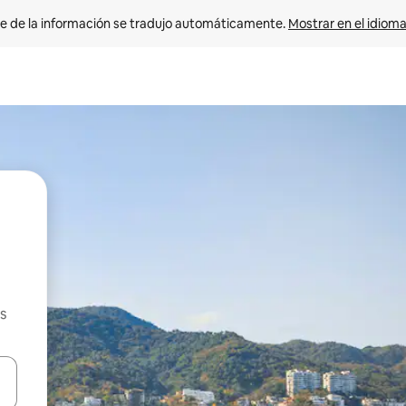
e de la información se tradujo automáticamente. 
Mostrar en el idioma
s
n las teclas de flecha hacia arriba y hacia abajo o explora con el tact