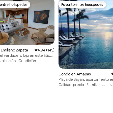
 entre huéspedes
Favorito entre huéspedes
 entre huéspedes
Favorito entre huéspedes
4.95 de 5, 291 reseñas
Emiliano Zapata
Calificación promedio: 4.94 de 5, 145 reseñas
4.94 (145)
el verdadero lujo en este ático
y elegante
Ubicación
·
Condición
Condo en Amapas
C
Playa de Sayan: apartamento e
en el 8º piso, vistas increíbles.
Calidad-precio
·
Familiar
·
Jacuz