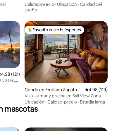
nal
Calidad-precio
·
Ubicación
·
Calidad del
sueño
Favorito entre huéspedes
rido
Favorito entre huéspedes preferido
alificación promedio: 4.98 de 5, 121 reseñas
4.98 (121)
 vistas,
Condo en Emiliano Zapata
Calificación promedio: 
4.98 (119)
Vista al mar y piscina en Sail View Zona
Romántica
Ubicación
·
Calidad-precio
·
Estadía larga
en mascotas