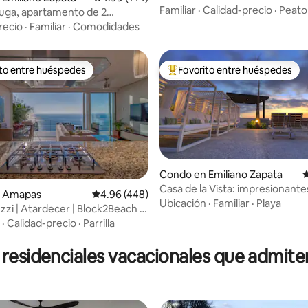
Y TERRAZA
Familiar
·
Calidad-precio
·
Peato
uga, apartamento de 2
s en el loft 268
recio
·
Familiar
·
Comodidades
ito entre huéspedes
Favorito entre huéspedes
 entre huéspedes preferido
Favorito entre huéspedes prefe
Condo en Emiliano Zapata
C
Casa de la Vista: impresionantes
4.88 de 5, 157 reseñas
n Amapas
Calificación promedio: 4.96 de 5, 448 reseñas
4.96 (448)
piscina y jacuzzi
Ubicación
·
Familiar
·
Playa
zi | Atardecer | Block2Beach |
n vista H20
·
Calidad-precio
·
Parrilla
residenciales vacacionales que admit