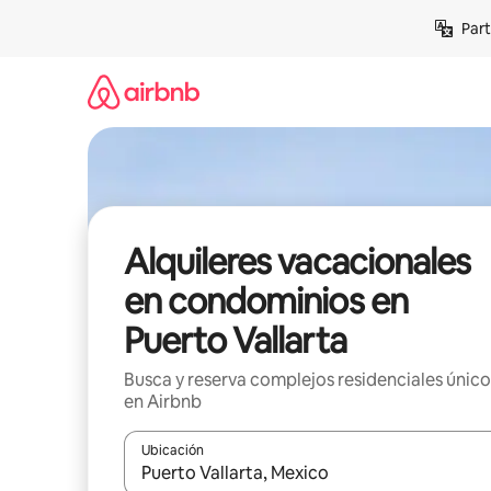
Omite
Part
el
contenido
Alquileres vacacionales
en condominios en
Puerto Vallarta
Busca y reserva complejos residenciales único
en Airbnb
Ubicación
Cuando los resultados estén disponibles, navega co