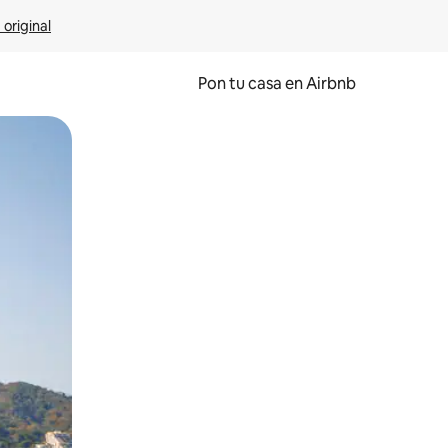
 original
Pon tu casa en Airbnb
o o desliza el dedo.