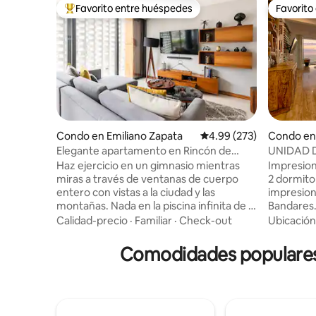
Favorito entre huéspedes
Favorito
Favorito entre huéspedes preferido
Favorito
Condo en Emiliano Zapata
Calificación promedio: 
4.99 (273)
Condo en 
Elegante apartamento en Rincón de
UNIDAD 
Almas, en el corazón de la zona
FRENTE A
Haz ejercicio en un gimnasio mientras
Impresion
romántica
miras a través de ventanas de cuerpo
2 dormito
entero con vistas a la ciudad y las
impresion
montañas. Nada en la piscina infinita de la
Bandares.
azotea mientras se pone el sol. De vuelta
estilo res
Calidad-precio
·
Familiar
·
Check-out
Ubicación
en el apartamento, hay bonitas vistas
grandes, 
desde el balcón, con muchos objetos de
la azotea,
Comodidades populares d
arte interesantes en el interior. Este es
las 24 ho
un apartamento de un dormitorio y dos
abren el 
baños. El sofá de la sala de estar se
en Conchas Chinas.
convierte en una cama tamaño queen.
playa, a p
Se proporcionan sábanas, así como
Puerto Val