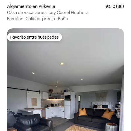
Alojamiento en Pukenui
Calificación
5.0 (36)
Casa de vacaciones Icey Camel Houhora
Familiar
·
Calidad-precio
·
Baño
Favorito entre huéspedes
Favorito entre huéspedes