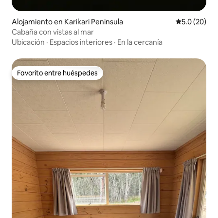
Alojamiento en Karikari Peninsula
Calificación
5.0 (20)
Cabaña con vistas al mar
Ubicación
·
Espacios interiores
·
En la cercanía
Favorito entre huéspedes
Favorito entre huéspedes