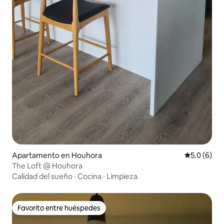
Apartamento en Houhora
Calificació
5.0 (6)
The Loft @ Houhora
Calidad del sueño
·
Cocina
·
Limpieza
Favorito entre huéspedes
Favorito entre huéspedes