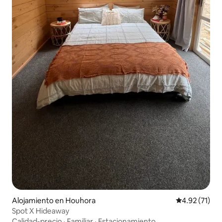
Alojamiento en Houhora
Calificación 
4.92 (71)
Spot X Hideaway
Calidad-precio
·
Familiar
·
Estacionamiento