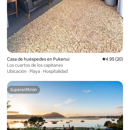
Casa de huéspedes en Pukenui
Calificación p
4.95 (20)
Los cuartos de los capitanes
Ubicación
·
Playa
·
Hospitalidad
Superanfitrión
Superanfitrión