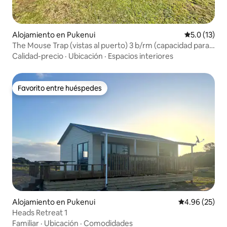
Alojamiento en Pukenui
Calificación
5.0 (13)
The Mouse Trap (vistas al puerto) 3 b/rm (capacidad para 7
personas o más)
Calidad-precio
·
Ubicación
·
Espacios interiores
Favorito entre huéspedes
Favorito entre huéspedes
Alojamiento en Pukenui
Calificación p
4.96 (25)
Heads Retreat 1
Familiar
·
Ubicación
·
Comodidades