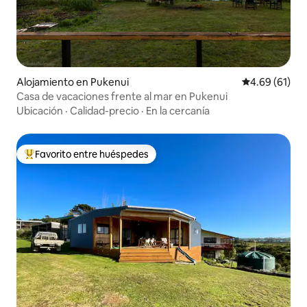
Alojamiento en Pukenui
Calificación 
4.69 (61)
Casa de vacaciones frente al mar en Pukenui
Ubicación
·
Calidad-precio
·
En la cercanía
Favorito entre huéspedes
Favorito entre huéspedes preferido