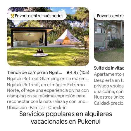
Favorito entre huéspedes
Favorito entre h
Favorito entre huéspedes preferido
Favorito entre h
Suite de invitados
Tienda de campo en Ngatak
Calificación promedio: 4.97 de 5
4.97 (105)
ui
Apartamento en la
i
Ngataki Retreat Glamping en su máximo
visita a una granja
Despierta en tu p
esplendor
Ngataki Retreat, en el mágico Extremo
privado y soleado. Ubicado en la cima d
Norte, ofrece una experiencia divina con
una colina, con vi
glamping en su máxima expresión para
Nuestros únicos v
reconectar con la naturaleza y con uno
frutales, vacas, u
Calidad-precio
·
Ub
mismo. A solo 10 minutos en coche de la
Ubicación
·
Familiar
·
Check-in
amigables. Impresionantes amaneceres
playa de 90 millas Rarawa y de la bahía de
Servicios populares en alquileres
y atardeceres, fan
Henderson, también se puede pescar,
vacaciones famili
vacacionales en Pukenui
bucear, hacer senderismo, todoterreno
románticas o un reti
o un corto viaje a Cabo Reinga. También
departamento está