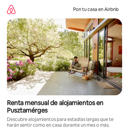
Omite
el
Pon tu casa en Airbnb
contenido
Renta mensual de alojamientos en
Pusztamérges
Descubre alojamientos para estadías largas que te
harán sentir como en casa durante un mes o más.