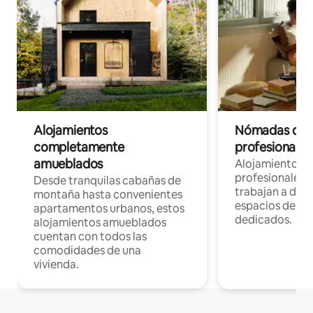
Alojamientos
Nómadas digit
completamente
profesionales 
amueblados
Alojamientos 
profesionales 
Desde tranquilas cabañas de
trabajan a dist
montaña hasta convenientes
espacios de tr
apartamentos urbanos, estos
dedicados.
alojamientos amueblados
cuentan con todos las
comodidades de una
vivienda.