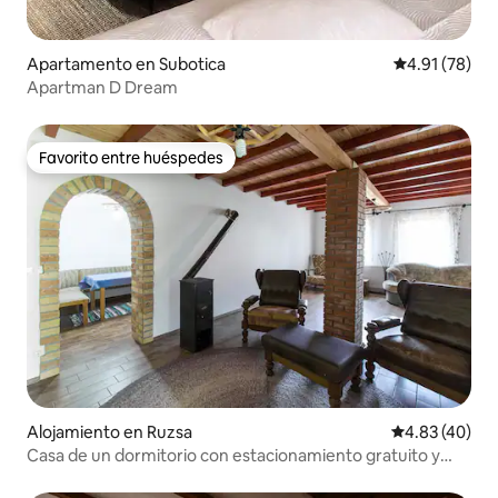
Apartamento en Subotica
Calificación 
4.91 (78)
Apartman D Dream
Favorito entre huéspedes
Favorito entre huéspedes
Alojamiento en Ruzsa
Calificación 
4.83 (40)
Casa de un dormitorio con estacionamiento gratuito y
gran jardín.