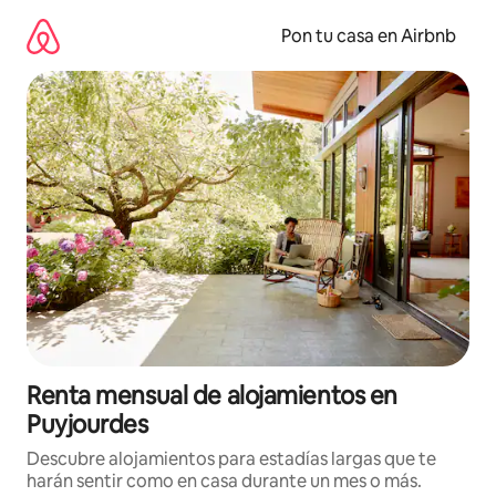
Omite
el
Pon tu casa en Airbnb
contenido
Renta mensual de alojamientos en
Puyjourdes
Descubre alojamientos para estadías largas que te
harán sentir como en casa durante un mes o más.