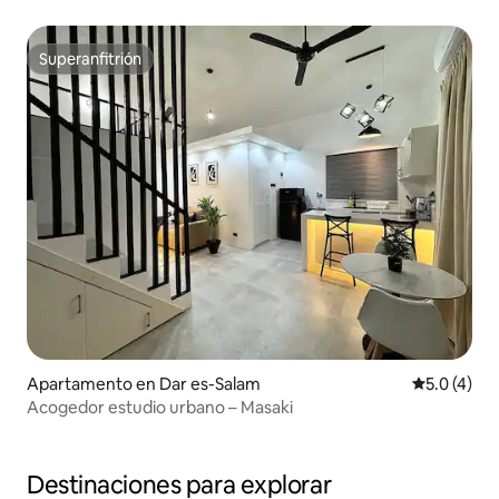
Deluxe Zanzíbar
Superanfitrión
Superanfitrión
Apartamento en Dar es-Salam
Calificació
5.0 (4)
Acogedor estudio urbano – Masaki
Destinaciones para explorar