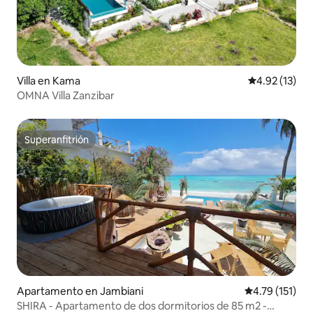
Villa en Kama
Calificación 
4.92 (13)
OMNA Villa Zanzibar
Superanfitrión
Superanfitrión
Apartamento en Jambiani
Calificación p
4.79 (151)
SHIRA - Apartamento de dos dormitorios de 85 m2 -