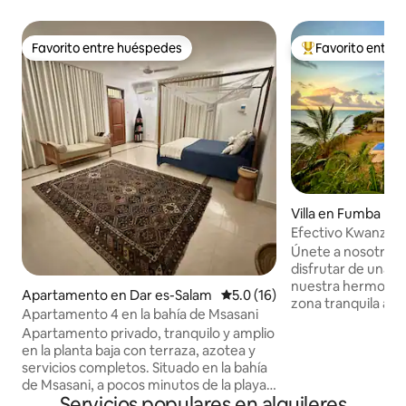
Favorito entre huéspedes
Favorito entre
Favorito entre huéspedes
Favorito entre hu
Villa en Fumba
Efectivo Kwanza - 
Únete a nosotros 
disfrutar de una e
nuestra hermosa i
Apartamento en Dar es-Salam
Calificación promedio: 5.0 de 
5.0 (16)
zona tranquila a 2
Apartamento 4 en la bahía de Msasani
aeropuerto y a 30 
Apartamento privado, tranquilo y amplio
ciudad de piedra. 
en la planta baja con terraza, azotea y
playas de arena b
servicios completos. Situado en la bahía
con una piscina pr
de Msasani, a pocos minutos de la playa y
azotea con barbac
Servicios populares en alquileres
del distrito de entretenimiento de