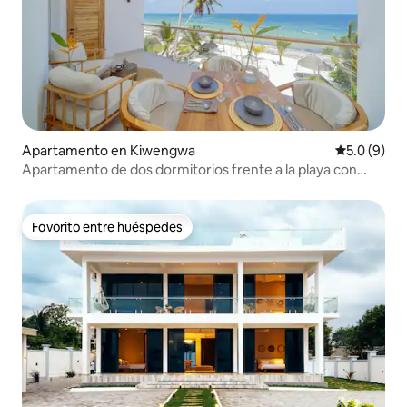
Apartamento en Kiwengwa
Calificació
5.0 (9)
Apartamento de dos dormitorios frente a la playa con
piscina
Favorito entre huéspedes
Favorito entre huéspedes