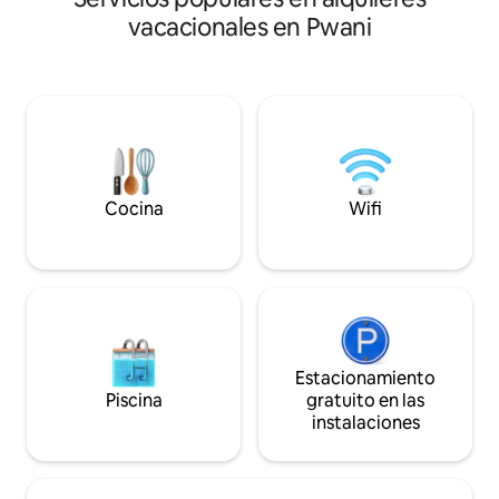
comedor frente al
Masaki. El edificio está junto a un
tiene 3 dormitorio
vacacionales en Pwani
cementerio histórico. Incluye aire
tamaño king; el do
acondicionado, wifi de alta velocidad,
tiene una entrada
proyector de vídeo de alta definición,
mayor privacidad. 
servicio de limpieza (2 veces por
planta baja tienen d
semana, incluida la lavandería), lavadora,
generador propor
sábanas, electricidad, guardias las 24
constante.
horas, cocina completa, sistema de filtro
de agua Berkey y servicio de conserjería.
A 10 minutos a pie de Slipway y a 5
Cocina
Wifi
minutos de la tienda de comestibles.
Estacionamiento
Piscina
gratuito en las
instalaciones