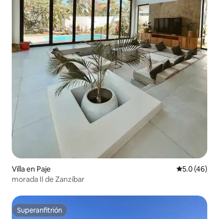
Villa en Paje
Calificación
5.0 (46)
morada II de Zanzíbar
Superanfitrión
Superanfitrión