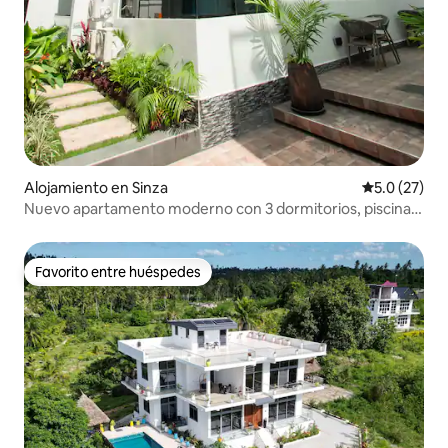
Alojamiento en Sinza
Calificación
5.0 (27)
Nuevo apartamento moderno con 3 dormitorios, piscina,
gimnasio y jacuzzi
Favorito entre huéspedes
Favorito entre huéspedes