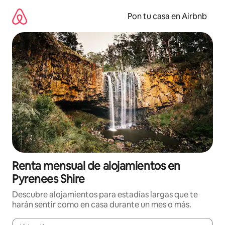
Omite
el
Pon tu casa en Airbnb
contenido
Renta mensual de alojamientos en
Pyrenees Shire
Descubre alojamientos para estadías largas que te
harán sentir como en casa durante un mes o más.