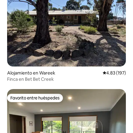
Alojamiento en Wareek
Calificación p
4.83 (197)
Finca en Bet Bet Creek
Favorito entre huéspedes
Favorito entre huéspedes