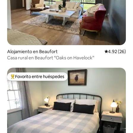
Alojamiento en Beaufort
Calificación p
4.92 (26)
Casa rural en Beaufort “Oaks on Havelock”
Favorito entre huéspedes
Favorito entre huéspedes preferido