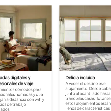
das digitales y
Delicia incluida
sionales de viaje
A veces el destino es el
alojamiento. Desde caba
amientos cómodos para
junto al acantilado hasta
sionales nómadas y que
tranquilas casas flotante
jan a distancia con wifi y
estos alojamientos están
ios de trabajo
llenos de características
cados.