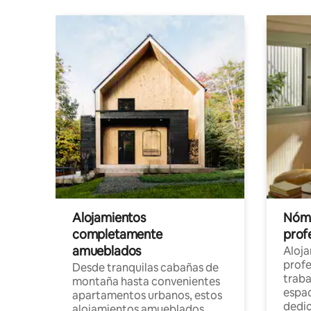
Alojamientos
Nóma
completamente
profe
amueblados
Aloj
profe
Desde tranquilas cabañas de
traba
montaña hasta convenientes
espac
apartamentos urbanos, estos
dedi
alojamientos amueblados