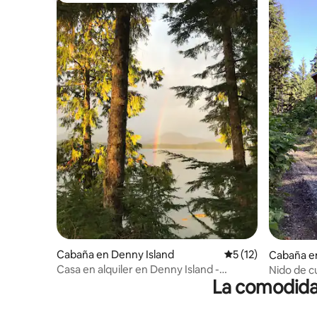
Cabaña en Denny Island
Calificación promed
5 (12)
Cabaña en
Casa en alquiler en Denny Island -
Nido de c
La comodidad
Cabaña frente al mar