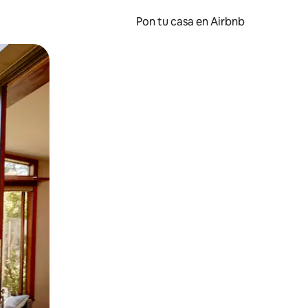
Pon tu casa en Airbnb
o o desliza el dedo.