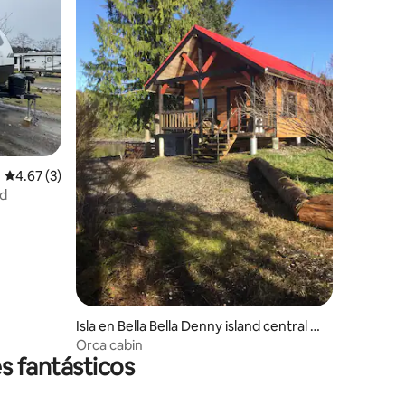
Calificación promedio: 4.67 de 5, 3 reseñas
4.67 (3)
ed
Isla en Bella Bella Denny island central co
ast
Orca cabin
s fantásticos