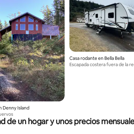
Casa rodante en Bella Bella
Escapada costera fuera de la r
io: 5 de 5, 12 reseñas
 Denny Island
uervos
 de un hogar y unos precios mensuale