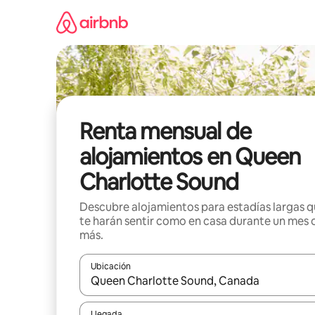
Omite
el
contenido
Renta mensual de
alojamientos en Queen
Charlotte Sound
Descubre alojamientos para estadías largas 
te harán sentir como en casa durante un mes 
más.
Ubicación
Cuando los resultados estén disponibles, navega co
Llegada