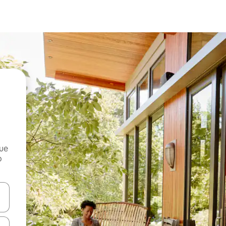
que
o
n las teclas de flecha hacia arriba y hacia abajo o explora con el tact