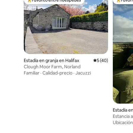
Favorito entre huéspedes preferido
Favorito
Estadía en granja en Halifax
Calificación promed
5 (40)
Clough Moor Farm, Norland
Familiar
·
Calidad-precio
·
Jacuzzi
Estadía en
Estancia 
animales
Ubicación