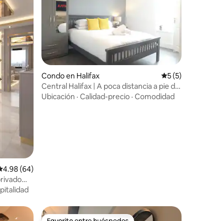
Condo en Halifax
Calificación prom
5 (5)
Central Halifax | A poca distancia a pie de
Piece Hall | Cama tamaño king
Ubicación
·
Calidad-precio
·
Comodidad
Calificación promedio: 4.98 de 5, 64 reseñas
4.98 (64)
rivado
pitalidad
Favorito entre huéspedes