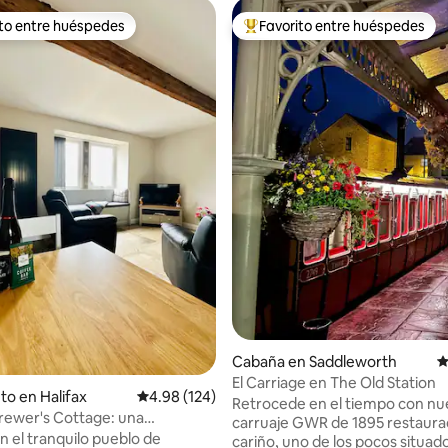
ito entre huéspedes
Favorito entre huéspedes
 entre huéspedes preferido
Favorito entre huéspedes prefe
.99 de 5, 364 reseñas
Cabaña en Saddleworth
C
El Carriage en The Old Station
to en Halifax
Calificación promedio: 4.98 de 5, 124 reseñas
4.98 (124)
Retrocede en el tiempo con nu
rewer's Cottage: una
carruaje GWR de 1895 restaur
ra estancia en Halifax
n el tranquilo pueblo de
cariño, uno de los pocos situad