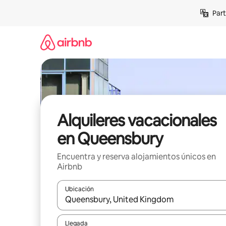
Omite
Part
el
contenido
Alquileres vacacionales
en Queensbury
Encuentra y reserva alojamientos únicos en
Airbnb
Ubicación
Cuando los resultados estén disponibles, navega co
Llegada