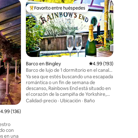
Alojamien
Favorito entre huéspedes
Favor
rido
Favorito entre huéspedes preferido
Favorit
Amplia y
pueblo d
Carr Cot
carácter 
del siglo
Peninos e
Luddende
Familiar
·
senderos.
Piece Hal
vibrante 
Barco en Bingley
Calificación promedio: 
4.99 (193)
admiten 
Barco de lujo de 1 dormitorio en el canal
para perr
con amarre privado
Ya sea que estés buscando una escapada
deben de
romántica o un fin de semana de
estancia.
descanso, Rainbows End está situado en
bicicleta
el corazón de la campiña de Yorkshire,
carretera
entre las famosas esclusas de Bingley
desde la 
Calidad-precio
·
Ubicación
·
Baño
Five Rise y el pueblo de Saltaire,
alificación promedio: 4.99 de 5, 136 reseñas
4.99 (136)
declarado Patrimonio de la Humanidad.
No importa cuál sea la temporada,
puedes descansar los días de verano en
estro
la terraza privada o dar un paseo
ado con
constante en otoño por la hermosa
os en una