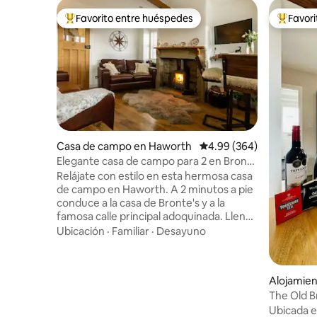
Favorito entre huéspedes
Favor
Favorito entre huéspedes preferido
Favorito
Casa de campo en Haworth
Calificación promedio: 4
4.99 (364)
Elegante casa de campo para 2 en Bronte
Country Haworth
Relájate con estilo en esta hermosa casa
de campo en Haworth. A 2 minutos a pie
conduce a la casa de Bronte's y a la
famosa calle principal adoquinada. Lleno
de encanto y carácter con
Ubicación
·
Familiar
·
Desayuno
características originales como vigas,
chimeneas, asientos en las ventanas y
obras de piedra de Yorkshire expuestas.
Alojamien
Equilibra la comodidad moderna con la
The Old B
singularidad de una acogedora casa de
encantado
Ubicada e
campo. Una escapada indulgente; baño