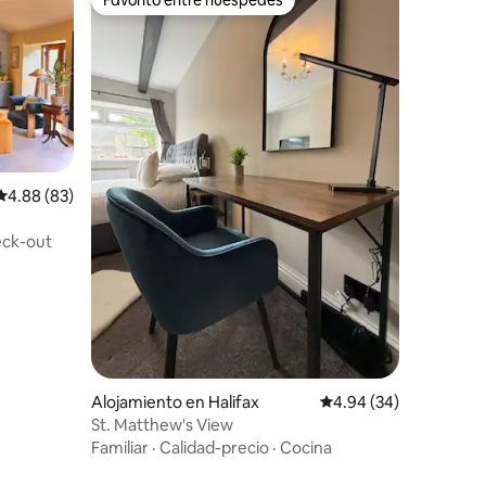
Favorito entre huéspedes
Calificación promedio: 4.88 de 5, 83 reseñas
4.88 (83)
ck-out
Alojamiento en Halifax
Calificación promedio:
4.94 (34)
St. Matthew's View
Familiar
·
Calidad-precio
·
Cocina