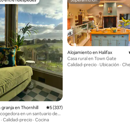
 entre huéspedes preferido
Superanfitrión
Alojamiento en Halifax
Casa rural en Town Gate
io: 5 de 5, 40 reseñas
Calidad-precio
·
Ubicación
·
Che
 granja en Thornhill
Calificación promedio: 5 de 5, 337 reseñas
5 (337)
acogedora en un santuario de
·
Calidad-precio
·
Cocina