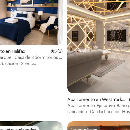
io: 5 de 5, 24 reseñas
to en Halifax
Calificación promedio: 5 de 5, 3 reseñas
5 (3)
parque | Casa de 3 dormitorios |
miento | M62 | Wi-Fi
Ubicación
·
Silencio
Apartamento en West Yorks
hire
Apartamento-Ejecutivo-Baño p
con hidromasaje
Ubicación
·
Calidad-precio
·
Hos
ito entre huéspedes
Superanfitrión