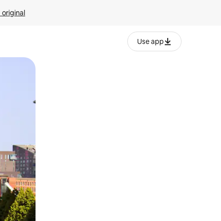
 original
Use app
o o desliza el dedo.