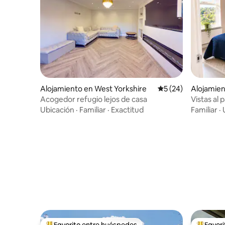
Alojamiento en West Yorkshire
Calificación promed
5 (24)
Alojamien
Acogedor refugio lejos de casa
Vistas al 
Estaciona
Ubicación
·
Familiar
·
Exactitud
Familiar
·
Favorito entre huéspedes
Favor