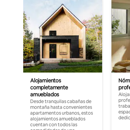
Alojamientos
Nóma
completamente
profe
amueblados
Aloj
profe
Desde tranquilas cabañas de
traba
montaña hasta convenientes
espac
apartamentos urbanos, estos
dedi
alojamientos amueblados
cuentan con todos las