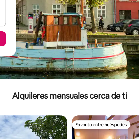
Alquileres mensuales cerca de ti
Favorito entre huéspedes
Favorito entre huéspedes