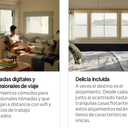
das digitales y
Delicia incluida
sionales de viaje
A veces el destino es el
alojamiento. Desde caba
amientos cómodos para
junto al acantilado hasta
sionales nómadas y que
tranquilas casas flotante
jan a distancia con wifi y
estos alojamientos están
ios de trabajo
llenos de características
cados.
únicas.