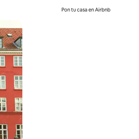
Pon tu casa en Airbnb
o o desliza el dedo.