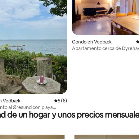
Condo en Vedbæk
C
Apartamento cerca de Dyrehav
mar y DTU
 4.69 de 5, 48 reseñas
n Vedbæk
Calificación promedio: 5 de 5, 6 reseñas
5 (6)
nto al Øresund con playa
 de un hogar y unos precios mensuale