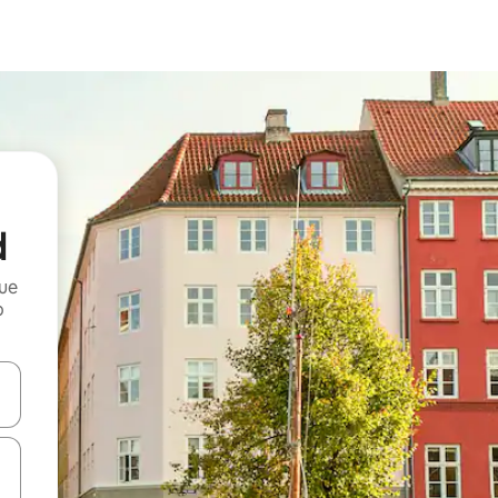
d
que
o
n las teclas de flecha hacia arriba y hacia abajo o explora con el tact