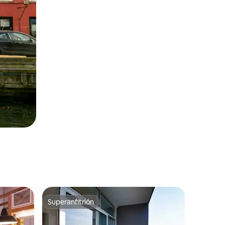
Superanfitrión
Superanfitrión