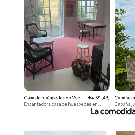
Casa de huéspedes en Vedb
Calificación promedio:
4.69 (48)
Cabaña e
æk
Encantadora casa de huéspedes en
Cabaña ju
La comodidad
Øresund.
privada