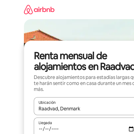
Omite
el
contenido
Renta mensual de
alojamientos en Raadva
Descubre alojamientos para estadías largas 
te harán sentir como en casa durante un mes 
más.
Ubicación
Cuando los resultados estén disponibles, navega co
Llegada