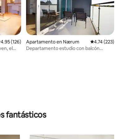
alificación promedio: 4.95 de 5, 126 reseñas
4.95 (126)
Apartamento en Nærum
Calificación promedio: 
4.74 (223)
en, el
Departamento estudio con balcón
soleado para 4 personas
s fantásticos