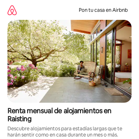
Omite
el
Pon tu casa en Airbnb
contenido
Renta mensual de alojamientos en
Raisting
Descubre alojamientos para estadías largas que te
harán sentir como en casa durante un mes o más.