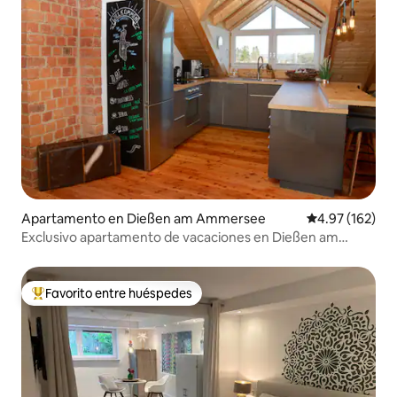
Apartamento en Dießen am Ammersee
Calificación p
4.97 (162)
Exclusivo apartamento de vacaciones en Dießen am
Ammersee
Favorito entre huéspedes
Favorito entre huéspedes preferido