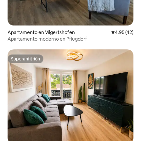
Apartamento en Vilgertshofen
Calificación 
4.95 (42)
Apartamento moderno en Pflugdorf
Superanfitrión
Superanfitrión