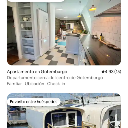
Favorito entre huéspedes preferido
Apartamento en Gotemburgo
Calificación 
4.93 (15)
Departamento cerca del centro de Gotemburgo
Familiar
·
Ubicación
·
Check-in
Favorito entre huéspedes
Favorito entre huéspedes