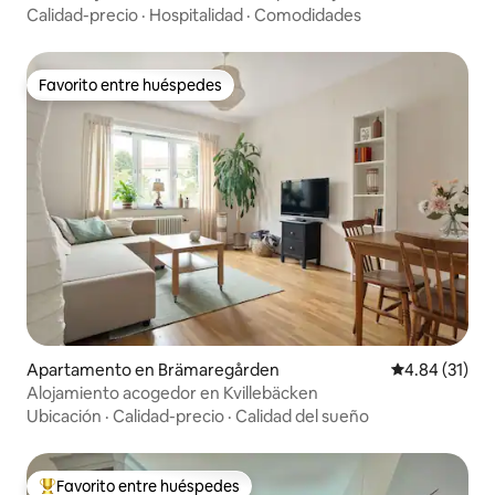
Calidad-precio
·
Hospitalidad
·
Comodidades
Favorito entre huéspedes
Favorito entre huéspedes
Apartamento en Brämaregården
Calificación 
4.84 (31)
Alojamiento acogedor en Kvillebäcken
Ubicación
·
Calidad-precio
·
Calidad del sueño
Favorito entre huéspedes