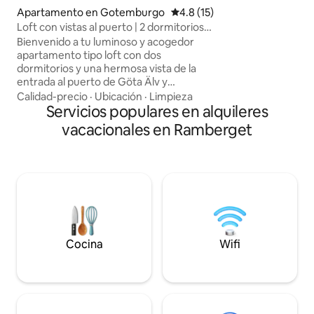
poca distancia de l
Apartamento en Gotemburgo
Calificación promedio: 4.8 de 
4.8 (15)
centro de la ciuda
Loft con vistas al puerto | 2 dormitorios
minutos), en autom
cerca de la ciudad
tranvía (10 minutos
Bienvenido a tu luminoso y acogedor
metros de distancia). Estaciona
apartamento tipo loft con dos
gratuito. No hay cocina, pero sí cafetera,
dormitorios y una hermosa vista de la
hervidor, nevera, 
entrada al puerto de Göta Älv y
Gotemburgo. Ubicado en
Calidad-precio
·
Ubicación
·
Limpieza
Neptunusgatan, a poca distancia en
Servicios populares en alquileres
coche o a pie del centro de la ciudad,
vacacionales en Ramberget
este apartamento en la planta superior
ofrece la combinación perfecta de
comodidad urbana y entorno tranquilo.
Disfruta de acceso a un patio grande y
seguro con césped verde y una zona de
barbacoa compartida, ideal para veladas,
relajación o reuniones sociales. Aquí,
tendrás a tu alcance tanto un espacio
tranquilo como la energía de la ciudad.
Cocina
Wifi