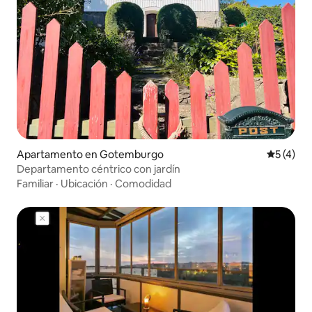
Apartamento en Gotemburgo
Calificac
5 (4)
Departamento céntrico con jardín
Familiar
·
Ubicación
·
Comodidad