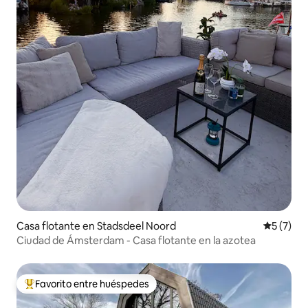
Casa flotante en Stadsdeel Noord
Calificac
5 (7)
Ciudad de Ámsterdam - Casa flotante en la azotea
Favorito entre huéspedes
Favorito entre huéspedes preferido