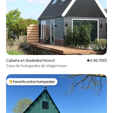
Cabaña en Stadsdeel Noord
Calificación pr
4.96 (100)
Casa de huéspedes de Volgermeer
Favorito entre huéspedes
Favorito entre huéspedes preferido