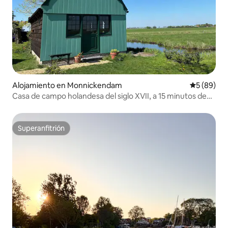
Alojamiento en Monnickendam
Calificaci
5 (89)
Casa de campo holandesa del siglo XVII, a 15 minutos de
Ámsterdam
Superanfitrión
Superanfitrión