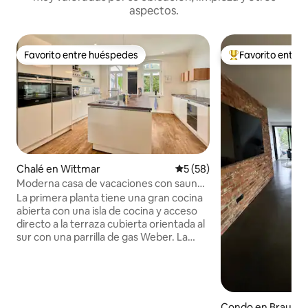
aspectos.
Favorito entre huéspedes
Favorito entre
Favorito entre huéspedes
Favorito entre hu
Chalé en Wittmar
Calificación promedio: 5 de 
5 (58)
Moderna casa de vacaciones con sauna
(1899 - La casa de vacaciones)
La primera planta tiene una gran cocina
abierta con una isla de cocina y acceso
directo a la terraza cubierta orientada al
sur con una parrilla de gas Weber. La
cocina está perfectamente equipada:
dos fogones de inducción, un horno con
vapor y otro con función de microondas,
dos lavavajillas, dos cajones
calientaplatos, una máquina de cocina
Condo en Brauns