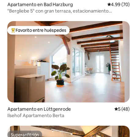
Apartamento en Bad Harzburg
Calificación p
4.99 (70)
"Bergliebe 5" con gran terraza, estacionamiento
subterráneo y ascensor
Favorito entre huéspedes
Favorito entre huéspedes preferido
Apartamento en Lüttgenrode
Calificaci
5 (48)
Ilsehof Apartamento Berta
Superanfitrión