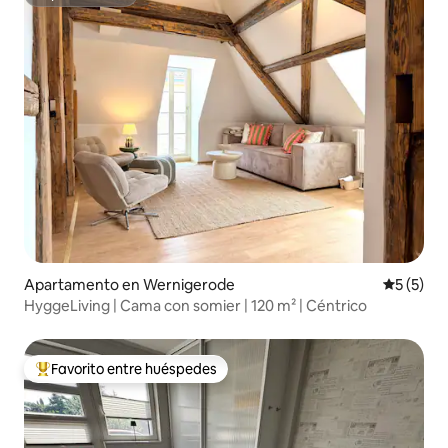
Superanfitrión
Apartamento en Wernigerode
Calificac
5 (5)
HyggeLiving | Cama con somier | 120 m² | Céntrico
Favorito entre huéspedes
Favorito entre huéspedes preferido