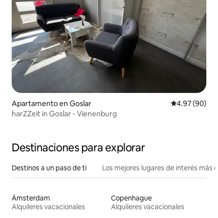
Apartamento en Goslar
Calificación p
4.97 (90)
harZZeit in Goslar - Vienenburg
Destinaciones para explorar
Destinos a un paso de ti
Los mejores lugares de interés más 
Ámsterdam
Copenhague
Alquileres vacacionales
Alquileres vacacionales