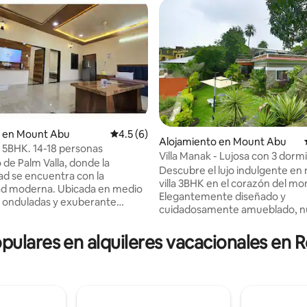
 en Mount Abu
Calificación promedio: 4.5 de 5, 6 reseñas
4.5 (6)
Alojamiento en Mount Abu
m. 5BHK. 14-18 personas
Villa Manak - Lujosa con 3 dormi
 4.54 de 5, 28 reseñas
o de Palm Valla, donde la
baño - Monte Abu
Descubre el lujo indulgente en
dad se encuentra con la
villa 3BHK en el corazón del m
d moderna. Ubicada en medio
Elegantemente diseñado y
s onduladas y exuberante
cuidadosamente amueblado, n
, nuestra villa ofrece amplias
refugio ofrece comodidades m
nes y habitaciones
vistas impresionantes. Relájate
opulares en alquileres vacacionales en R
ras. Sumérgete en el entorno
amplios dormitorios con baños 
disfruta de impresionantes
disfruta de una cocina totalme
 todos los ángulos. Con un
equipada y relájate en el jardín 
tacionamiento disponible, la
Con atracciones cercanas como
 es clave a medida que llegas
Nakki y los templos de Dilwara, e
rcarte en tu escapada al