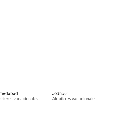
medabad
Jodhpur
uileres vacacionales
Alquileres vacacionales