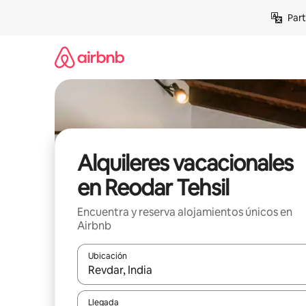
Omite
Part
el
contenido
Alquileres vacacionales
en Reodar Tehsil
Encuentra y reserva alojamientos únicos en
Airbnb
Ubicación
Cuando los resultados estén disponibles, navega co
Llegada