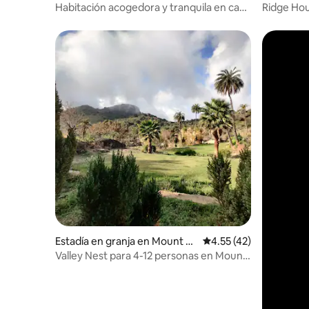
Habitación acogedora y tranquila en casa
Ridge Hou
de familia con vista panorámica a la
Abu
naturaleza
Estadía en granja en Mount A
Calificación promedio:
4.55 (42)
bu
Valley Nest para 4-12 personas en Mount
Abu