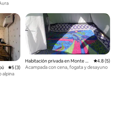
acceso autónomo
 Aura
Habitación privada en Monte Āb
Calificación promed
4.8 (5)
ū
Acampada con cena, fogata y desayuno
bū
Calificación promedio: 5 de 5, 3 reseñas
5 (3)
 alpina