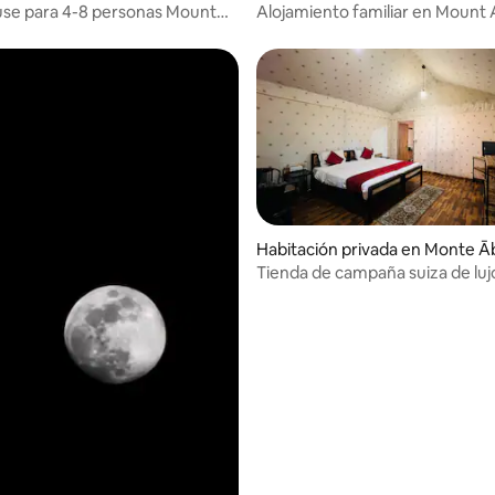
ad
se para 4-8 personas Mount
Alojamiento familiar en Mount
Habitación privada en Monte Ā
Tienda de campaña suiza de lujo
 4.55 de 5, 42 reseñas