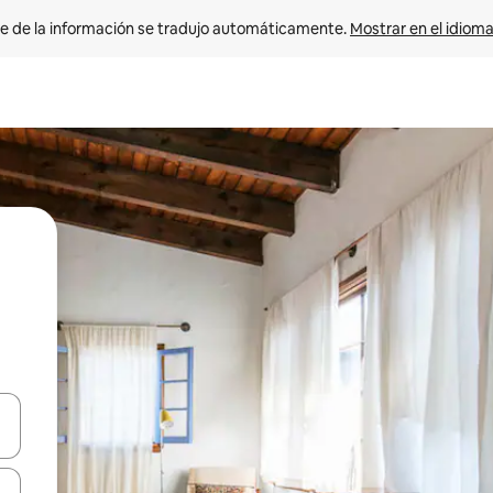
e de la información se tradujo automáticamente. 
Mostrar en el idioma
n las teclas de flecha hacia arriba y hacia abajo o explora con el tact