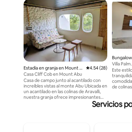
Bungalow
Villa Pal
Estadía en granja en Mount A
Calificación promedio:
4.54 (28)
Este estil
bu
Casa Cliff Cob en Mount Abu
tranquili
Casa de campo junto al acantilado con
comodida
increíbles vistas al monte Abu Ubicada en
de colina
un acantilado en las colinas de Aravalli,
vegetación
nuestra granja ofrece impresionantes
habitacio
Servicios p
vistas del monte Abu a través de
encantado
ventanas francesas y de mazorcas.
sereno y 
Rodeado de una naturaleza exuberante,
vistas desde
es un refugio sereno que combina el
amplio es
encanto rústico con las comodidades
comodidad
modernas. Disfruta de paseos a caballo
para emba