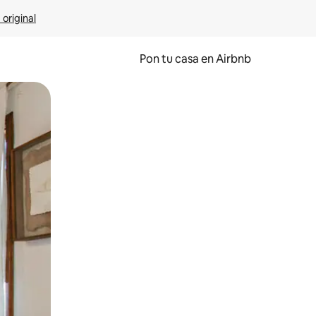
 original
Pon tu casa en Airbnb
o o desliza el dedo.