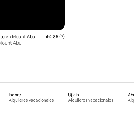
nto en Mount Abu
Calificación promedio: 4.86 de 5, 7 reseñas
4.86 (7)
Mount Abu
Indore
Ujjain
Ah
Alquileres vacacionales
Alquileres vacacionales
Alq