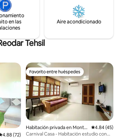
os o
paisaje. 🎑 Ven a saludar al kiwi (golden
a lujosa
retriever)🐶 Alquilamos tiendas de
aciones
ionamiento
campaña al aire libre si planeas dormir en
comienzan
ito en las
Aire acondicionado
la azotea.🏕️🌠🌄
alaciones
Reodar Tehsil
Favorito entre huéspedes
Favorito entre huéspedes
Habitación privada en Monte
Calificación promedio:
4.84 (45)
Ābū
Carnival Casa - Habitación estudio con
Calificación promedio: 4.88 de 5, 72 reseñas
4.88 (72)