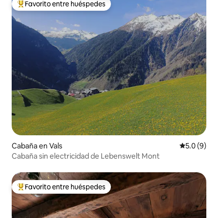
Favorito entre huéspedes
Favorito entre huéspedes preferido
Cabaña en Vals
Calificació
5.0 (9)
Cabaña sin electricidad de Lebenswelt Mont
Favorito entre huéspedes
Favorito entre huéspedes preferido