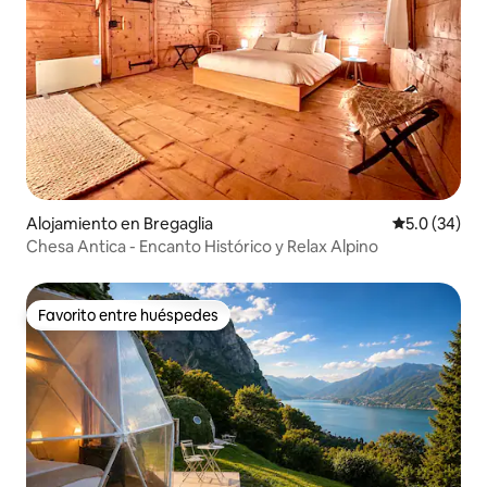
granero en Sufers es el refugio alpino
ideal.
Alojamiento en Bregaglia
Calificación
5.0 (34)
Chesa Antica - Encanto Histórico y Relax Alpino
Favorito entre huéspedes
Favorito entre huéspedes