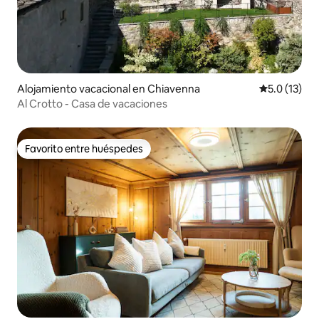
Alojamiento vacacional en Chiavenna
Calificación
5.0 (13)
Al Crotto - Casa de vacaciones
Favorito entre huéspedes
Favorito entre huéspedes