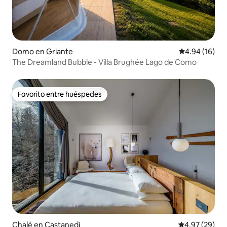
Domo en Griante
Calificación 
4.94 (16)
The Dreamland Bubble - Villa Brughée Lago de Como
Favorito entre huéspedes
Favorito entre huéspedes
Chalé en Castanedi
Calificación p
4.97 (29)