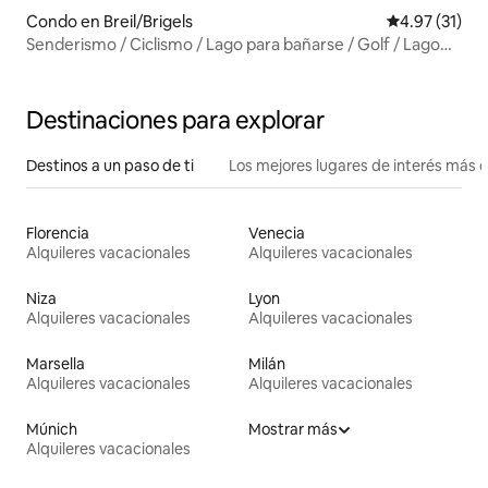
Condo en Breil/Brigels
Calificación 
4.97 (31)
Senderismo / Ciclismo / Lago para bañarse / Golf / Lago
Cauma / Familia
Destinaciones para explorar
Destinos a un paso de ti
Los mejores lugares de interés más 
Florencia
Venecia
Alquileres vacacionales
Alquileres vacacionales
Niza
Lyon
Alquileres vacacionales
Alquileres vacacionales
Marsella
Milán
Alquileres vacacionales
Alquileres vacacionales
Múnich
Mostrar más
Alquileres vacacionales