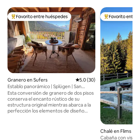
Favorito entre huéspedes
Favorito entre
Favorito entre huéspedes preferido
Favorito entre hu
Granero en Sufers
Calificación promedio: 5.0 de 
5.0 (30)
Establo panorámico | Splügen | San
Bernardino | Viamala
Esta conversión de granero de dos pisos
conserva el encanto rústico de su
estructura original mientras abarca a la
perfección los elementos de diseño
modernos. Al entrar en esta acogedora
casa de vacaciones ubicada en el
corazón de Sufers, inmediatamente te
Chalé en Flims
cautivarán las hermosas vistas que te
Cabaña con vistas