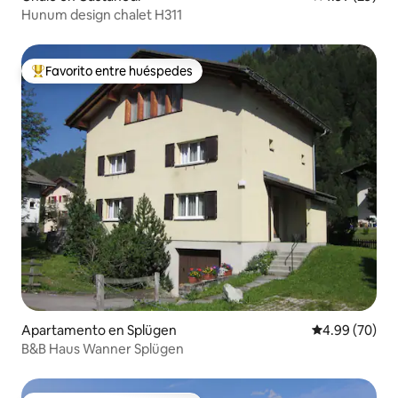
Hunum design chalet H311
Favorito entre huéspedes
Favorito entre huéspedes preferido
Apartamento en Splügen
Calificación p
4.99 (70)
B&B Haus Wanner Splügen