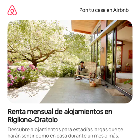
Omite
el
Pon tu casa en Airbnb
contenido
Renta mensual de alojamientos en
Riglione-Oratoio
Descubre alojamientos para estadías largas que te
harán sentir como en casa durante un mes o más.