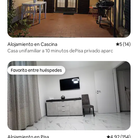
Alojamiento en Cascina
Calificaci
5 (14)
Casa unifamiliar a 10 minutos dePisa privado aparc
Favorito entre huéspedes
Favorito entre huéspedes
Alojamiento en Pisa
Calificación p
4.92 (154)