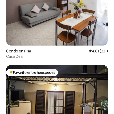
Condo en Pisa
Calificación p
4.81 (221)
Casa Dea
Favorito entre huéspedes
Favorito entre huéspedes preferido