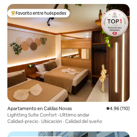
Favorito entre huéspedes
Favorito entre huéspedes preferido
Apartamento en Caldas Novas
Calificación p
4.96 (110)
Ligihtting Suīte Confort -Ulttiimo andar
Calidad-precio
·
Ubicación
·
Calidad del sueño