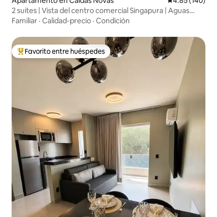
Apartamento en Caldas Novas
Calificación pr
4.85 (140)
2 suites | Vista del centro comercial Singapura | Aguas
termales
Familiar
·
Calidad-precio
·
Condición
Favorito entre huéspedes
Favorito entre huéspedes preferido