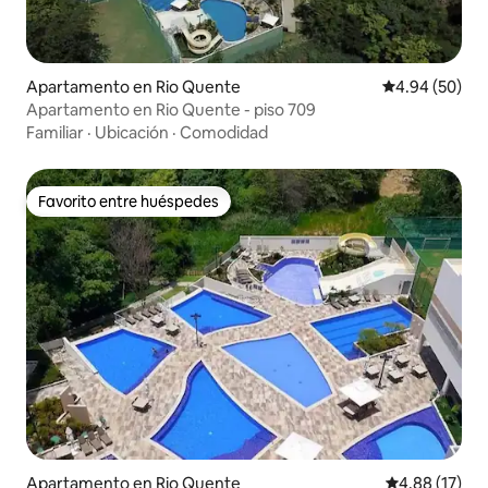
Apartamento en Rio Quente
Calificación p
4.94 (50)
Apartamento en Rio Quente - piso 709
Familiar
·
Ubicación
·
Comodidad
Favorito entre huéspedes
Favorito entre huéspedes
Apartamento en Rio Quente
Calificación 
4.88 (17)