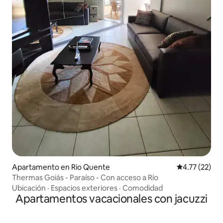
Apartamento en Rio Quente
Calificación 
4.77 (22)
Thermas Goiás - Paraíso - Con acceso a Río
Ubicación
·
Espacios exteriores
·
Comodidad
Apartamentos vacacionales con jacuzzi