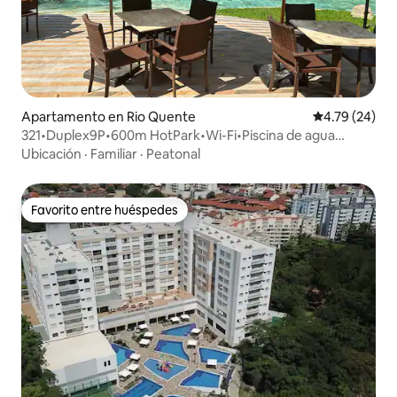
Apartamento en Rio Quente
Calificación 
4.79 (24)
321•Duplex9P•600m HotPark•Wi-Fi•Piscina de agua
caliente
Ubicación
·
Familiar
·
Peatonal
Favorito entre huéspedes
Favorito entre huéspedes