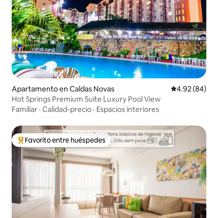
Apartamento en Caldas Novas
Calificación p
4.92 (84)
Hot Springs Premium Suite Luxury Pool View
Familiar
·
Calidad-precio
·
Espacios interiores
Favorito entre huéspedes
Favorito entre huéspedes preferido