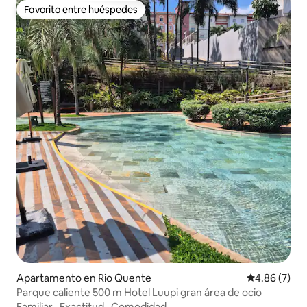
Favorito entre huéspedes
Favorito entre huéspedes
Apartamento en Rio Quente
Calificación
4.86 (7)
Parque caliente 500 m Hotel Luupi gran área de ocio
Familiar
·
Exactitud
·
Comodidad