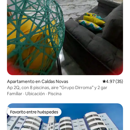
Apartamento en Caldas Novas
Calificación 
4.97 (35)
Ap 2Q, con 8 piscinas, aire “Grupo Dirroma” y 2 gar
Familiar
·
Ubicación
·
Piscina
Favorito entre huéspedes
Favorito entre huéspedes