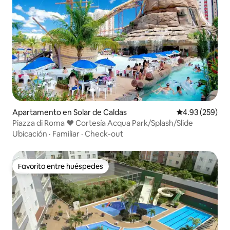
Apartamento en Solar de Caldas
Calificación pr
4.93 (259)
Piazza di Roma ♥ Cortesía Acqua Park/Splash/Slide
Ubicación
·
Familiar
·
Check-out
Favorito entre huéspedes
Favorito entre huéspedes