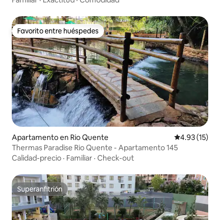
Favorito entre huéspedes
Favorito entre huéspedes
Apartamento en Rio Quente
Calificación 
4.93 (15)
Thermas Paradise Rio Quente - Apartamento 145
Calidad-precio
·
Familiar
·
Check-out
Superanfitrión
Superanfitrión