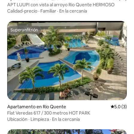
APT LUUPI con vista al arroyo Rio Quente HERMOSO
Calidad-precio
·
Familiar
·
En la cercanía
Superanfitrión
Superanfitrión
Apartamento en Rio Quente
Calificació
5.0 (3)
Flat Veredas 617 / 300 metros HOT PARK
Ubicación
·
Limpieza
·
En la cercanía