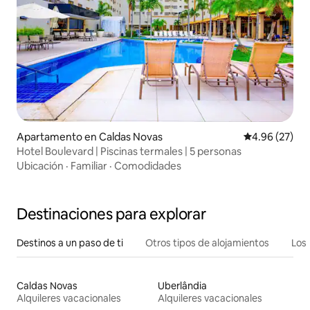
Apartamento en Caldas Novas
Calificación p
4.96 (27)
Hotel Boulevard | Piscinas termales | 5 personas
Ubicación
·
Familiar
·
Comodidades
Destinaciones para explorar
Destinos a un paso de ti
Otros tipos de alojamientos
Los 
Caldas Novas
Uberlândia
Alquileres vacacionales
Alquileres vacacionales