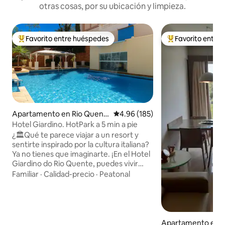
otras cosas, por su ubicación y limpieza.
Favorito entre huéspedes
Favorito entre
Favorito entre huéspedes preferido
Favorito entre hu
Apartamento en Rio Quent
Calificación promedio: 4.96 de 5
4.96 (185)
e
Hotel Giardino. HotPark a 5 min a pie
¿🏛️Qué te parece viajar a un resort y
sentirte inspirado por la cultura italiana?
Ya no tienes que imaginarte. ¡En el Hotel
Giardino do Rio Quente, puedes vivir
esta experiencia! 📍Ubicación perfecta:
Familiar
·
Calidad-precio
·
Peatonal
a 5 minutos a pie de HotPark y del centro
de la ciudad. Televisores inteligentes,
❄️aire acondicionado nuevo en el
dormitorio y la sala de estar, minibar, wifi,
garaje y limpieza realizada por el hotel.
Apartamento en R