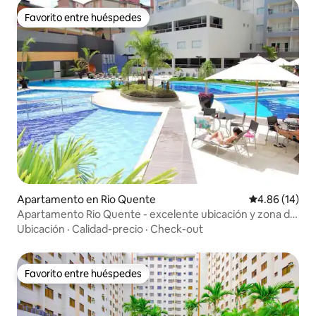
Favorito entre huéspedes
Favorito entre huéspedes
Apartamento en Rio Quente
Calificación 
4.86 (14)
Apartamento Rio Quente - excelente ubicación y zona de
ocio
Ubicación
·
Calidad-precio
·
Check-out
Favorito entre huéspedes
Favorito entre huéspedes