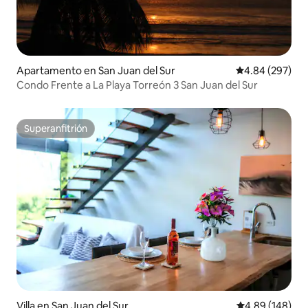
Apartamento en San Juan del Sur
Calificación pr
4.84 (297)
Condo Frente a La Playa Torreón 3 San Juan del Sur
Superanfitrión
Superanfitrión
Villa en San Juan del Sur
Calificación pr
4.89 (148)