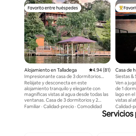
Favorito entre huéspedes
Favor
Favorito entre huéspedes
Favorito
Alojamiento en Talladega
Calificación promedio:
4.94 (81)
Casa de h
ega
Impresionante casa de 3 dormitorios
Siestas &
frente al lago
fees
Relájate y desconecta en este
Ven a jug
alojamiento tranquilo y elegante con
de 1 dormi
magníficas vistas al agua desde todas las
lago en e
ventanas. Casa de 3 dormitorios y 2
vistas al 
baños con cocina completa, mesa de
y el dorm
Familiar
·
Calidad-precio
·
Comodidad
Calidad-p
billar/mesa de ping pong, chimenea de
Servicios
ducha de 
gas y muelle del canal principal. Disfruta
cocina co
de increíbles puestas de sol y
estar y d
amaneceres sobre el agua. Rincones y
inteligen
grietas para esconderse por toda la
ducha al a