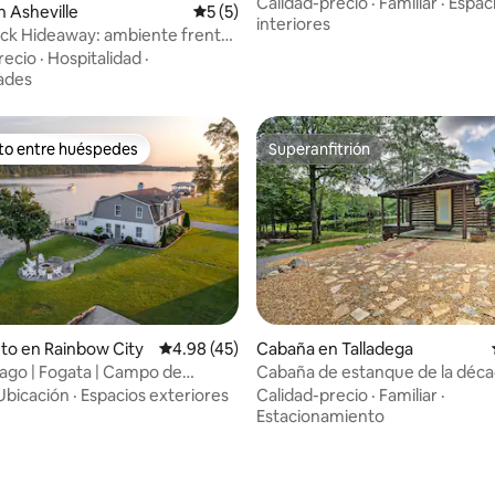
Calidad-precio
·
Familiar
·
Espac
 Asheville
Calificación promedio: 5 de 5, 5 reseñas
5 (5)
interiores
ck Hideaway: ambiente frente
recio
·
Hospitalidad
·
ades
ito entre huéspedes
Superanfitrión
 entre huéspedes preferido
Superanfitrión
 4.96 de 5, 52 reseñas
to en Rainbow City
Calificación promedio: 4.98 de 5, 45 reseñas
4.98 (45)
Cabaña en Talladega
 lago | Fogata | Campo de
Cabaña de estanque de la déca
 Vista al atardecer
1950 con vistas: ¡paz y tranquili
Ubicación
·
Espacios exteriores
Calidad-precio
·
Familiar
·
Estacionamiento