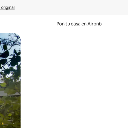
 original
Pon tu casa en Airbnb
o o desliza el dedo.