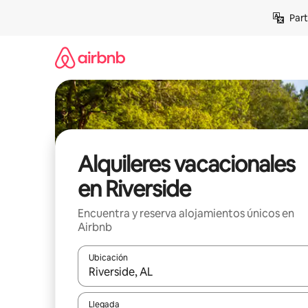
Omite
Part
el
contenido
Alquileres vacacionales
en Riverside
Encuentra y reserva alojamientos únicos en
Airbnb
Ubicación
Cuando los resultados estén disponibles, navega co
Llegada