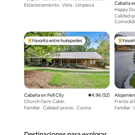
Cabaña en
dormitorios y 2 baños, en Cedar Bluff
Estacionamiento
·
Vista
·
Limpieza
Happy Do
al agua
Calidad-p
Comodid
Favorito entre huéspedes
Favor
Favorito entre huéspedes preferido
Favorito
Cabaña en Pell City
Calificación promedio:
4.96 (52)
Alojamien
Church Farm Cabin
Frente al
minigolf |
Familiar
·
Calidad-precio
·
Cocina
Familiar
·
Destinaciones para explorar