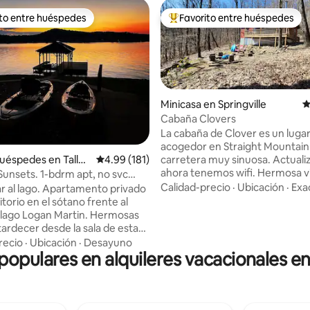
ito entre huéspedes
Favorito entre huéspedes
 entre huéspedes preferido
Favorito entre huéspedes prefe
Minicasa en Springville
C
Cabaña Clovers
La cabaña de Clover es un luga
acogedor en Straight Mountain
 4.94 de 5, 81 reseñas
uéspedes en Tallad
Calificación promedio: 4.99 de 5, 181 reseñas
4.99 (181)
carretera muy sinuosa. Actuali
ahora tenemos wifi. Hermosa v
 Sunsets. 1-bdrm apt, no svc
invierno, se puede ver a kilóme
Calidad-precio
·
Ubicación
·
Exa
ar al lago. Apartamento privado
mucha cobertura arbórea en ve
torio en el sótano frente al
que aporta privacidad. Se encu
l lago Logan Martin. Hermosas
unos 200 pies de nuestra casa. Un lugar
atardecer desde la sala de estar
agradable y tranquilo, aparte de
itorio. Cama tamaño queen,
recio
·
Ubicación
·
Desayuno
ruidos de los animales. Puedes s
 populares en alquileres vacacionales en
efecto lluvia en baño privado,
caminar por la puerta de atrás.
n fogones (sin horno), sala de
el manual del huésped en INF
ormitorio con televisores
HUÉSPEDES, DETALLES POSTER
tes. Muelle, 2 kayaks, hamaca,
LA RESERVA. Proporciona la palabra clave
ire libre y acceso a la chimenea.