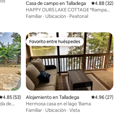
ios
Casa de campo en Talladega
Calificación promedio:
4.88 (32)
HAPPY OURS LAKE COTTAGE *Rampa
para botes*
Familiar
·
Ubicación
·
Peatonal
Favorito entre huéspedes
Favorito entre huéspedes
Calificación promedio: 4.85 de 5, 53 reseñas
4.85 (53)
Alojamiento en Talladega
Calificación promedio:
4.96 (27)
da de
Hermosa casa en el lago 'Bama
dad!
Familiar
·
Ubicación
·
Vista