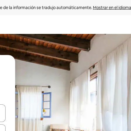
e de la información se tradujo automáticamente. 
Mostrar en el idioma
n las teclas de flecha hacia arriba y hacia abajo o explora con el tact