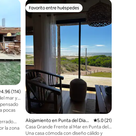
Cabaña e
Favorito entre huéspedes
Favorit
rido
Favorito entre huéspedes
Favorit
El Kirio. 
Cálida ca
sobre la 
tranquilo
mar. La P
37 km. La p
Calidad-
cuenta en
integrada
dormitor
con salid
otro con 
camas. Ta
convertir
alificación promedio: 4.96 de 5, 114 reseñas
4.96 (114)
el mar y
Alojamiento en Punta del Diabl
Calificación promedi
5.0 (21)
o
Casa Grande Frente al Mar en Punta del
r la zona
Diablo
Una casa cómoda con diseño cálido y