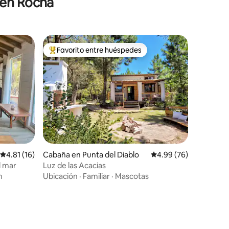
 en Rocha
Favorito entre huéspedes
Favorito entre huéspedes preferido
Calificación promedio: 4.81 de 5, 16 reseñas
4.81 (16)
Cabaña en Punta del Diablo
Calificación promedio:
4.99 (76)
l mar
Luz de las Acacias
n
Ubicación
·
Familiar
·
Mascotas