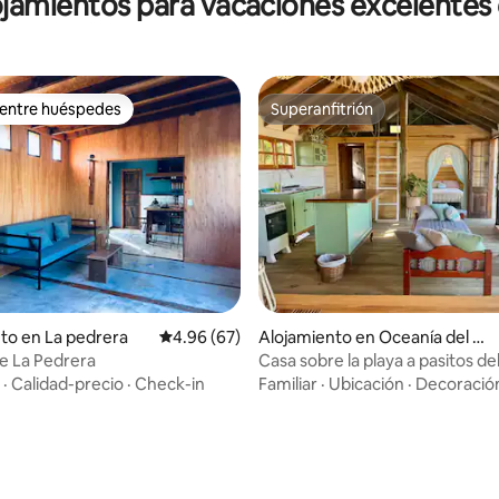
ojamientos para vacaciones excelentes
 entre huéspedes
Superanfitrión
 entre huéspedes
Superanfitrión
to en La pedrera
Calificación promedio: 4.96 de 5, 67 reseñas
4.96 (67)
Alojamiento en Oceanía del P
olonio
e La Pedrera
Casa sobre la playa a pasitos de
·
Calidad-precio
·
Check-in
Familiar
·
Ubicación
·
Decoració