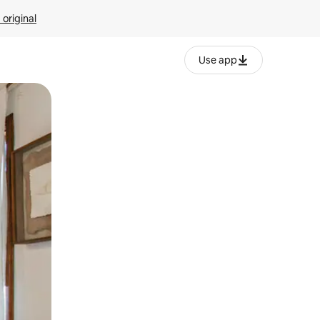
 original
Use app
o o desliza el dedo.