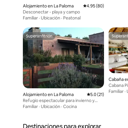
Alojamiento en La Paloma
Calificación promedio:
4.95 (80)
Desconectar - playa y campo
Familiar
·
Ubicación
·
Peatonal
Superanfitrión
Superanf
Superanfitrión
Superanf
Cabaña e
Cabana Pi
buen des
Familiar
·
Alojamiento en La Paloma
Calificación promedio
5.0 (21)
Refugio espectacular para invierno y
verano
Familiar
·
Ubicación
·
Cocina
Destinaciones para explorar