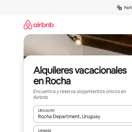
Omite
Part
el
contenido
Alquileres vacacionales
en Rocha
Encuentra y reserva alojamientos únicos en
Airbnb
Ubicación
Cuando los resultados estén disponibles, navega co
Llegada