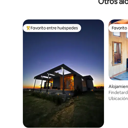
Otros al
Favorito entre huéspedes
Favorito
Favorito entre huéspedes preferido
Favorito
Alojamien
Findetard
Ubicación