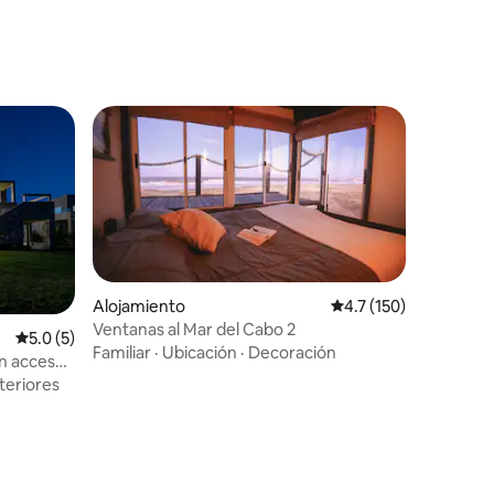
Alojamiento
Calificación promedio
4.7 (150)
Ventanas al Mar del Cabo 2
Calificación promedio: 5.0 de 5, 5 reseñas
5.0 (5)
Familiar
·
Ubicación
·
Decoración
on acceso
teriores