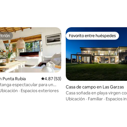
 4.95 de 5, 80 reseñas
itrión
Favorito entre huéspedes
itrión
Favorito entre huéspedes
n Punta Rubia
Calificación promedio: 4.87 de 5, 53 reseñas
4.87 (53)
tanga espectacular para un
Casa de campo en Las Garzas
canso
Ubicación
·
Espacios exteriores
Casa soñada en playa virgen c
: 5.0 de 5, 21 reseñas
directo
Ubicación
·
Familiar
·
Espacios in