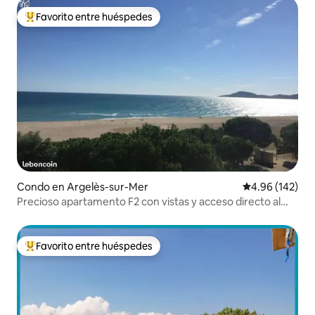
Favorito entre huéspedes
Favorito entre huéspedes preferido
Condo en Argelès-sur-Mer
Calificación pr
4.96 (142)
Precioso apartamento F2 con vistas y acceso directo al
mar
Favorito entre huéspedes
Favorito entre huéspedes preferido