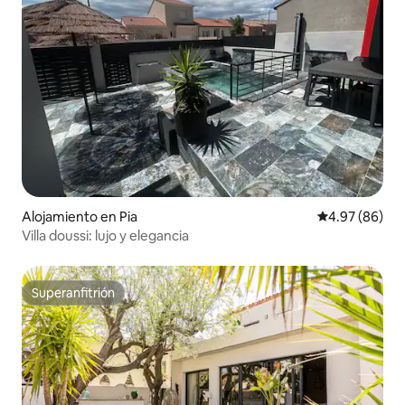
Alojamiento en Pia
Calificación p
4.97 (86)
Villa doussi: lujo y elegancia
Superanfitrión
Superanfitrión