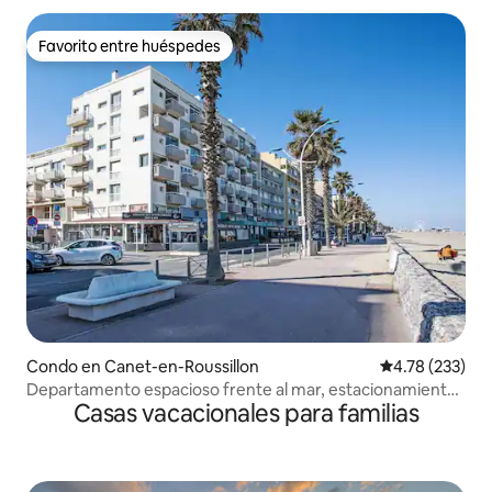
Favorito entre huéspedes
Favorito entre huéspedes
Condo en Canet-en-Roussillon
Calificación p
4.78 (233)
Departamento espacioso frente al mar, estacionamiento,
Casas vacacionales para familias
Wi-Fi