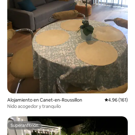
Alojamiento en Canet-en-Roussillon
Calificación p
4.96 (161)
Nido acogedor y tranquilo
Superanfitrión
Superanfitrión