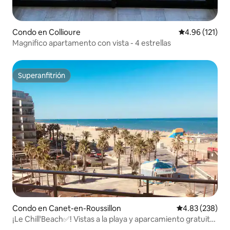
Condo en Collioure
Calificación p
4.96 (121)
Magnifico apartamento con vista - 4 estrellas
Superanfitrión
Superanfitrión
Condo en Canet-en-Roussillon
Calificación pr
4.83 (238)
¡Le Chill'Beach✅! Vistas a la playa y aparcamiento gratuito
🏝🏖