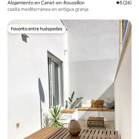
Alojamiento en Canet-en-Roussillon
Calificaci
5 (24)
casita mediterranea en antigua granja
Favorito entre huéspedes
Favorito entre huéspedes