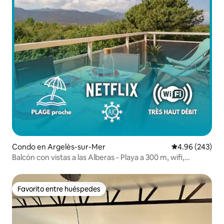
Condo en Argelès-sur-Mer
Calificación pr
4.96 (243)
Balcón con vistas a las Alberas - Playa a 300 m, wifi,
estacionamiento
Favorito entre huéspedes
Favorito entre huéspedes