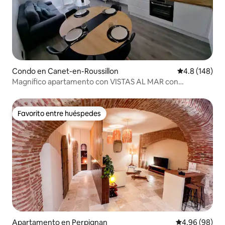
Condo en Canet-en-Roussillon
Calificación 
4.8 (148)
Magnífico apartamento con VISTAS AL MAR con
aparcamiento
Favorito entre huéspedes
Favorito entre huéspedes
Apartamento en Perpignan
Calificación p
4.96 (98)