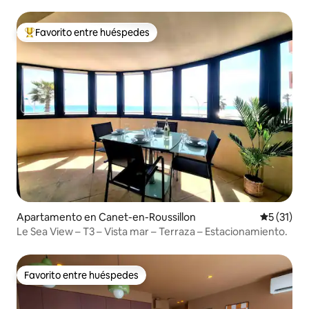
Favorito entre huéspedes
Favorito entre huéspedes preferido
Apartamento en Canet-en-Roussillon
Calificaci
5 (31)
Le Sea View – T3 – Vista mar – Terraza – Estacionamiento.
Favorito entre huéspedes
Favorito entre huéspedes