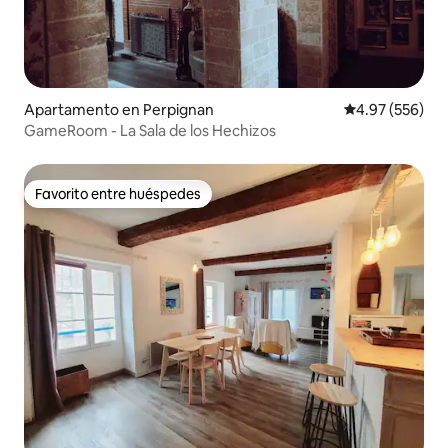
Apartamento en Perpignan
Calificación pr
4.97 (556)
GameRoom - La Sala de los Hechizos
Favorito entre huéspedes
Favorito entre huéspedes