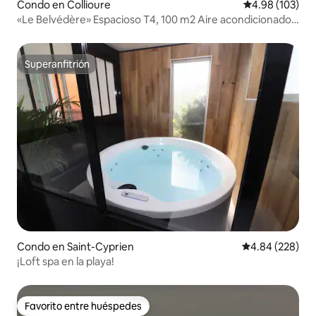
Condo en Collioure
Calificación pr
4.98 (103)
«Le Belvédère» Espacioso T4, 100 m2 Aire acondicionado
Terraza
Superanfitrión
Superanfitrión
Condo en Saint-Cyprien
Calificación pr
4.84 (228)
¡Loft spa en la playa!
Favorito entre huéspedes
Favorito entre huéspedes