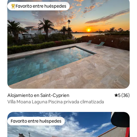
Favorito entre huéspedes
Favorito entre huéspedes preferido
Alojamiento en Saint-Cyprien
Calificaci
5 (36)
Villa Moana Laguna Piscina privada climatizada
Favorito entre huéspedes
Favorito entre huéspedes