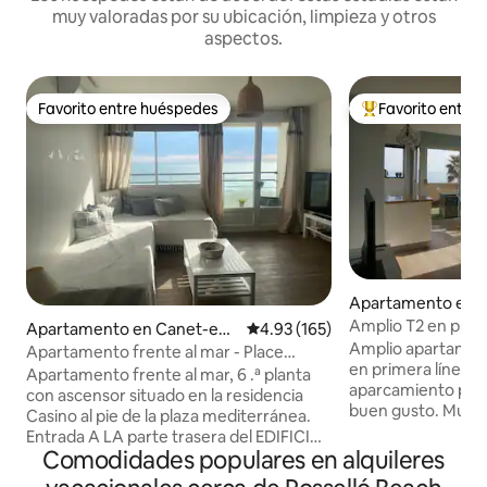
muy valoradas por su ubicación, limpieza y otros
aspectos.
Favorito entre huéspedes
Favorito entre
Favorito entre huéspedes
Favorito entre hu
Apartamento en 
Roussillon
Amplio T2 en prime
Apartamento en Canet-en-
Calificación promedio: 4.93 de 5
4.93 (165)
aparcamiento
Amplio apartament
Roussillon
Apartamento frente al mar - Place
en primera línea d
Méditerranée
Apartamento frente al mar, 6 .ª planta
aparcamiento pri
con ascensor situado en la residencia
buen gusto. Muy bien orientado, con
Casino al pie de la plaza mediterránea.
vistas al mar y a l
Entrada A LA parte trasera del EDIFICIO
vecinos enfrente.
Comodidades populares en alquileres
Reformado Tiene capacidad para 4
de todos los servic
personas No se puede fumar, excepto