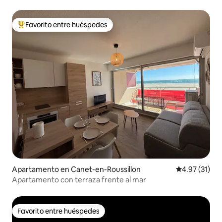
Favorito entre huéspedes
Favorito entre huéspedes preferido
Apartamento en Canet-en-Roussillon
Calificación 
4.97 (31)
Apartamento con terraza frente al mar
Favorito entre huéspedes
Favorito entre huéspedes