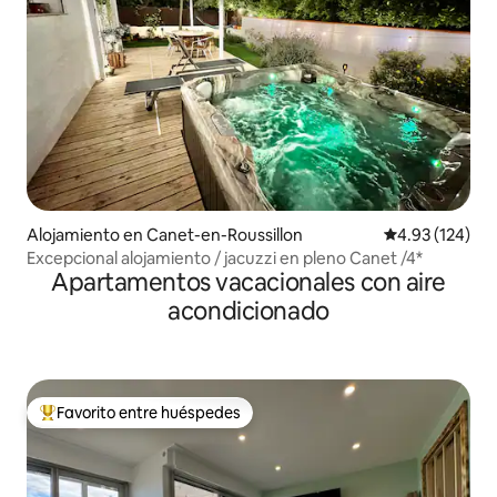
Alojamiento en Canet-en-Roussillon
Calificación p
4.93 (124)
Excepcional alojamiento / jacuzzi en pleno Canet /4*
Apartamentos vacacionales con aire
acondicionado
Favorito entre huéspedes
Favorito entre huéspedes preferido