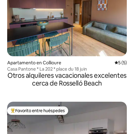
Apartamento en Collioure
Calificac
5 (5)
Casa Pantone * La 202 * place du 18 juin
Otros alquileres vacacionales excelentes
cerca de Rosselló Beach
Favorito entre huéspedes
Favorito entre huéspedes preferido