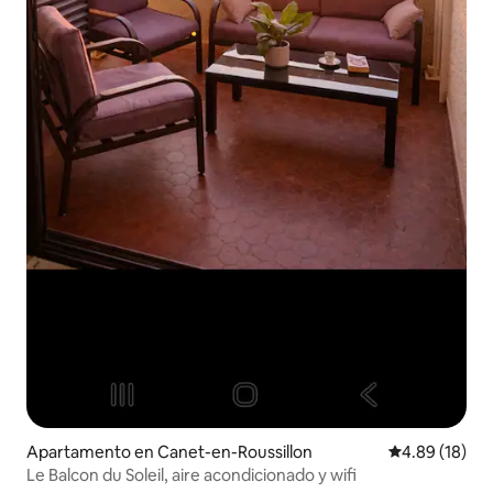
Apartamento en Canet-en-Roussillon
Calificación 
4.89 (18)
Le Balcon du Soleil, aire acondicionado y wifi