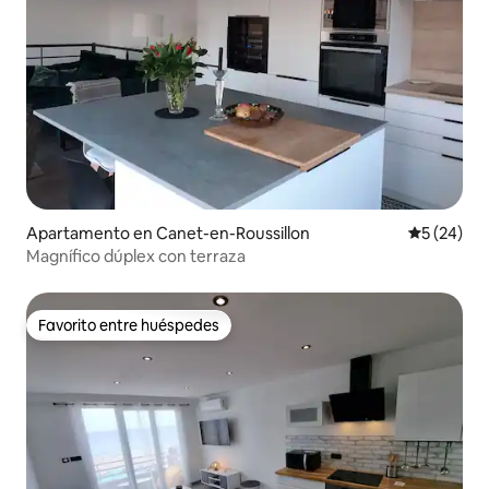
Apartamento en Canet-en-Roussillon
Calificaci
5 (24)
Magnífico dúplex con terraza
Favorito entre huéspedes
Favorito entre huéspedes