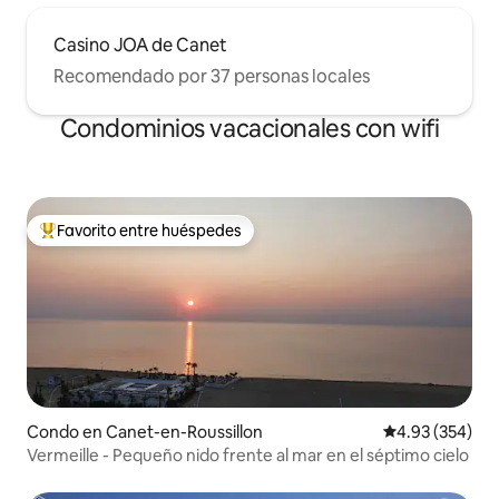
Casino JOA de Canet
Recomendado por 37 personas locales
Condominios vacacionales con wifi
Favorito entre huéspedes
Favorito entre huéspedes preferido
Condo en Canet-en-Roussillon
Calificación pr
4.93 (354)
Vermeille - Pequeño nido frente al mar en el séptimo cielo