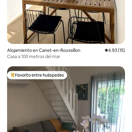
Alojamiento en Canet-en-Roussillon
Calificación 
4.93 (15)
Casa a 100 metros del mar
Favorito entre huéspedes
Favorito entre huéspedes preferido