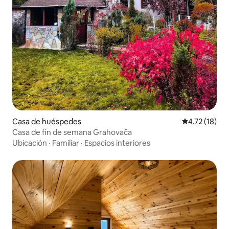
Casa de huéspedes
Calificación 
4.72 (18)
Casa de fin de semana Grahovača
Ubicación
·
Familiar
·
Espacios interiores