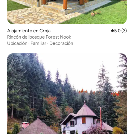
Alojamiento en Crnja
Calificació
5.0 (3)
Rincón del bosque Forest Nook
Ubicación
·
Familiar
·
Decoración