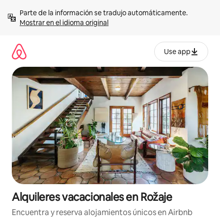
Omite
Parte de la información se tradujo automáticamente. 
el
Mostrar en el idioma original
contenido
Use app
Alquileres vacacionales en Rožaje
Encuentra y reserva alojamientos únicos en Airbnb