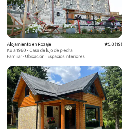
Alojamiento en Rozaje
Calificación
5.0 (19)
Kula 1960 • Casa de lujo de piedra
Familiar
·
Ubicación
·
Espacios interiores