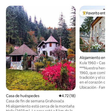
Favorito entre
Favorito entre hu
Alojamiento en Ro
Kula 1960 • Casa d
***Nuestra hermos
1960, que combina 
tradición y el con
en el corazón de l
esta casa está ro
Ubicación
·
Familia
bosque y ofrece e
Casa de huéspedes
Calificación promedio: 4.72 de 
4.72 (18)
las montañas, con
garantizada, ya q
Casa de fin de semana Grahovača
cercanas. ****Nuestra casa es un lugar
Mi alojamiento está cerca de la montaña
ideal para los ama
Hajla (2403 m). La casa está a 5 km de la