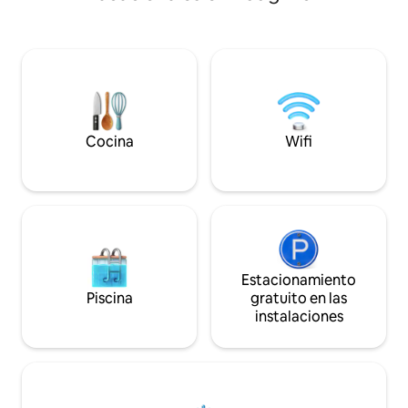
pub del pueblo, la 
disfruta de una deliciosa comida o una
iglesia a pocos mi
copa de vino viendo la puesta de sol.
Acogedora cabaña
Croissants recién horneados de cortesía
disponible a partir
para el desayuno, café Nespresso, té y
decorada para el p
un frasco para refrigerios.
Podemos tomar re
Estacionamiento, tienda de bicicletas
meses previa solic
segura, wifi y cargador para vehículos
eléctricos.
Cocina
Wifi
Estacionamiento
Piscina
gratuito en las
instalaciones