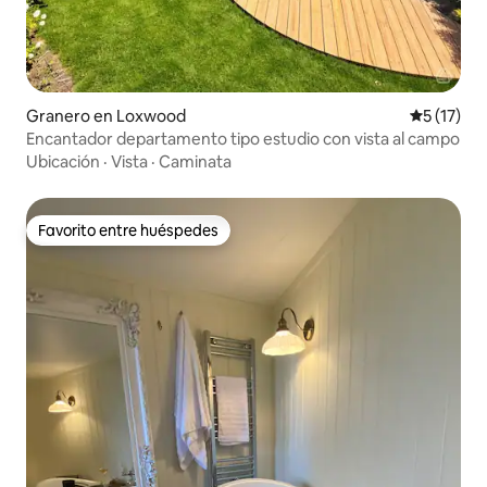
Granero en Loxwood
Calificaci
5 (17)
Encantador departamento tipo estudio con vista al campo
Ubicación
·
Vista
·
Caminata
Favorito entre huéspedes
Favorito entre huéspedes