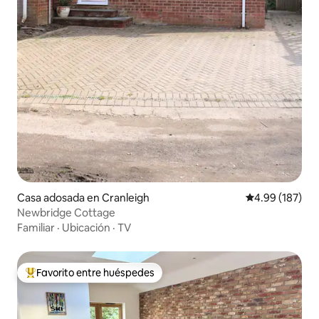
Casa adosada en Cranleigh
Calificación pr
4.99 (187)
Newbridge Cottage
Familiar
·
Ubicación
·
TV
Favorito entre huéspedes
Favorito entre huéspedes preferido