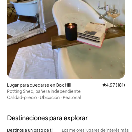
Lugar para quedarse en Box Hill
Calificación p
4.97 (181)
Potting Shed, bañera independiente
Calidad-precio
·
Ubicación
·
Peatonal
Destinaciones para explorar
Destinos a un paso de ti
Los mejores lugares de interés más 