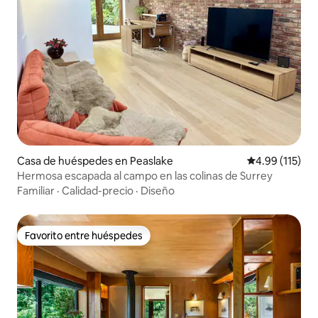
Casa de huéspedes en Peaslake
Calificación p
4.99 (115)
Hermosa escapada al campo en las colinas de Surrey
Familiar
·
Calidad-precio
·
Diseño
Favorito entre huéspedes
Favorito entre huéspedes