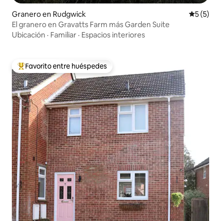
Granero en Rudgwick
Calificac
5 (5)
El granero en Gravatts Farm más Garden Suite
Ubicación
·
Familiar
·
Espacios interiores
Favorito entre huéspedes
Favorito entre huéspedes preferido