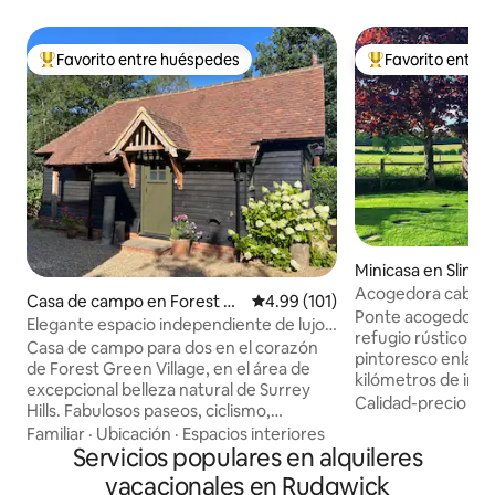
Favorito entre huéspedes
Favorito entre
Favorito entre huéspedes preferido
Favorito entre hu
Minicasa en Slinfol
Acogedora cabaña
Casa de campo en Forest Gr
Calificación promedio: 4.99 de 5
4.99 (101)
campo con quemad
Ponte acogedor y
een
Elegante espacio independiente de lujo
refugio rústico, u
para dos
Casa de campo para dos en el corazón
pintoresco enlace
de Forest Green Village, en el área de
kilómetros de imp
excepcional belleza natural de Surrey
paseos en biciclet
Calidad-precio
·
Fa
Hills. Fabulosos paseos, ciclismo,
afueras del hermo
naturaleza y cenas a la vuelta de la
Familiar
·
Ubicación
·
Espacios interiores
de Slinfold, a solo
esquina. Disfruta de un corto paseo por
Servicios populares en alquileres
aeropuerto de Ga
nuestro pueblo más allá del campo de
vacacionales en Rudgwick
comodidades cerc
cricket hasta el popular pub Parrot: