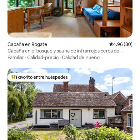
Cabaña en Rogate
Calificación p
4.96 (80)
Cabaña en el bosque y sauna de infrarrojos cerca de
Goodwood y Cowdray
Familiar
·
Calidad-precio
·
Calidad del sueño
Favorito entre huéspedes
Favorito entre huéspedes preferido