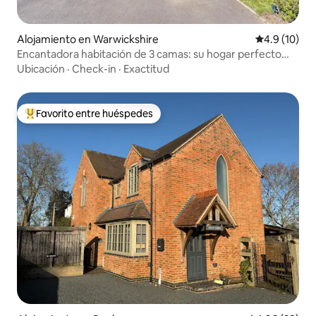
Alojamiento en Warwickshire
Calificación
4.9 (10)
Encantadora habitación de 3 camas: su hogar perfecto
lejos de casa
Ubicación
·
Check-in
·
Exactitud
Favorito entre huéspedes
Favorito entre huéspedes preferido