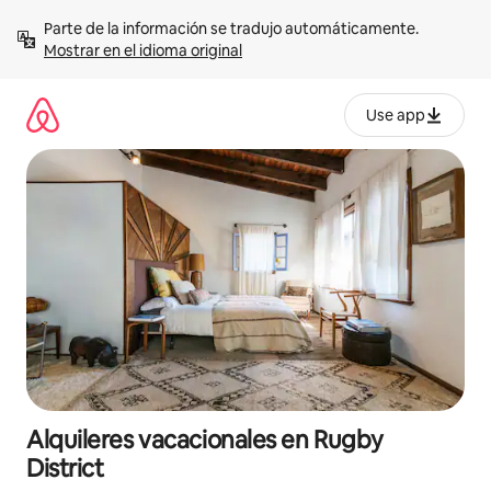
Omite
Parte de la información se tradujo automáticamente. 
el
Mostrar en el idioma original
contenido
Use app
Alquileres vacacionales en Rugby
District