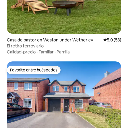
Casa de pastor en Weston under Wetherley
Calificación
5.0 (53)
El retiro ferroviario
Calidad-precio
·
Familiar
·
Parrilla
Favorito entre huéspedes
Favorito entre huéspedes