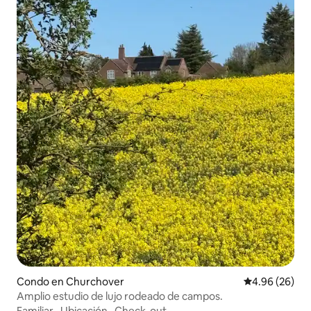
Condo en Churchover
Calificación p
4.96 (26)
Amplio estudio de lujo rodeado de campos.
Familiar
·
Ubicación
·
Check-out