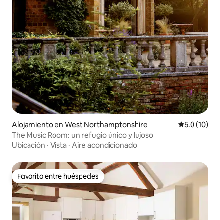
Alojamiento en West Northamptonshire
Calificación
5.0 (10)
The Music Room: un refugio único y lujoso
Ubicación
·
Vista
·
Aire acondicionado
Favorito entre huéspedes
Favorito entre huéspedes