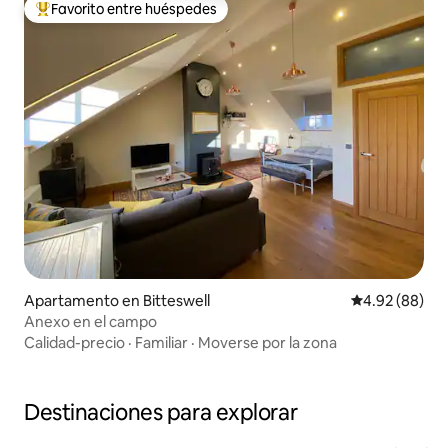
Favorito entre huéspedes
Favorito entre huéspedes preferido
Apartamento en Bitteswell
Calificación p
4.92 (88)
Anexo en el campo
Calidad-precio
·
Familiar
·
Moverse por la zona
Destinaciones para explorar