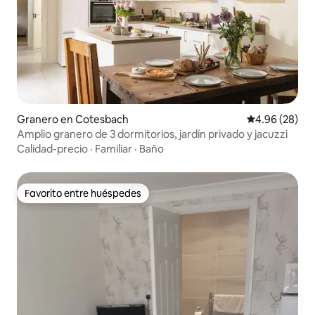
Granero en Cotesbach
Calificación p
4.96 (28)
Amplio granero de 3 dormitorios, jardín privado y jacuzzi
Calidad-precio
·
Familiar
·
Baño
Favorito entre huéspedes
Favorito entre huéspedes