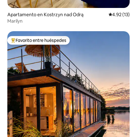
Apartamento en Kostrzyn nad Odrą
Calificación 
4.92 (13)
Marilyn
Favorito entre huéspedes
Favorito entre huéspedes preferido