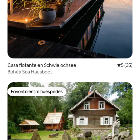
Casa flotante en Schwielochsee
Calificaci
5 (35)
Bohéa Spa Hausboot
Favorito entre huéspedes
Favorito entre huéspedes