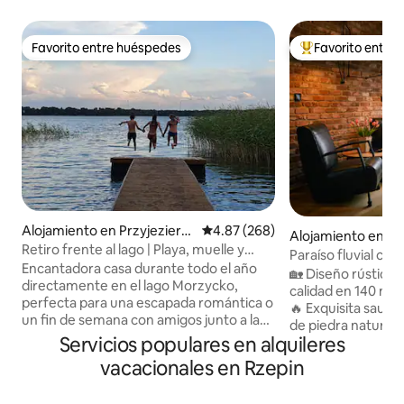
Favorito entre huéspedes
Favorito entre
Favorito entre huéspedes
Favorito entre hu
Alojamiento en Przyjezierz
Calificación promedio: 4.87 de 5
4.87 (268)
Alojamiento en L
e
Retiro frente al lago | Playa, muelle y
Paraíso fluvial con
bote de remos
Encantadora casa durante todo el año
Spreewald
🏡 Diseño rústico,
directamente en el lago Morzycko,
calidad en 140 m² 
perfecta para una escapada romántica o
🔥 Exquisita saun
un fin de semana con amigos junto a la
de piedra natural 
parrilla. Totalmente equipado y
Servicios populares en alquileres
embarcaciones en e
climatizado, ofrece comodidad en todas
tranquila, idílica y
vacacionales en Rzepin
las estaciones. El lago está en una zona
Spreewalddorf ✨ Id
tranquila, por lo que puedes relajarte sin
quienes buscan tra