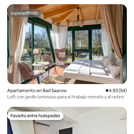
Superanfitrión
Superanfitrión
Apartamento en Bad Saarow
Calificación p
4.93 (54)
Loft con jardín luminoso para el trabajo remoto y el retiro
Favorito entre huéspedes
Favorito entre huéspedes