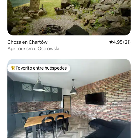
Choza en Chartów
Calificación 
4.95 (21)
Agritourism u Ostrowski
Favorito entre huéspedes
Favorito entre huéspedes preferido